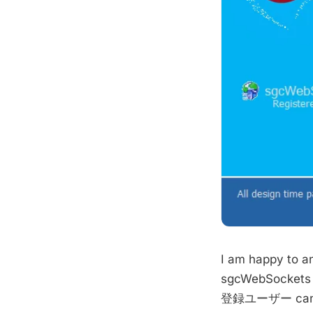
I am happy to an
sgcWebSockets l
登録ユーザー can dow