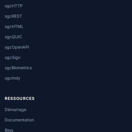
sgcHTTP
sgcREST
sgcHTML
sgcQUIC
sgcOpenAPI
sgcSign
sgcBiometrics
sgcIndy
RESSOURCES
Démarrage
Documentation
Blog