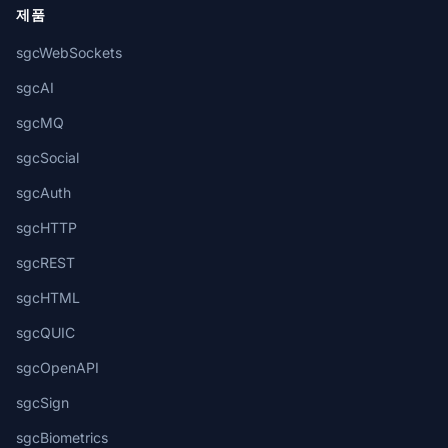
제품
sgcWebSockets
sgcAI
sgcMQ
sgcSocial
sgcAuth
sgcHTTP
sgcREST
sgcHTML
sgcQUIC
sgcOpenAPI
sgcSign
sgcBiometrics