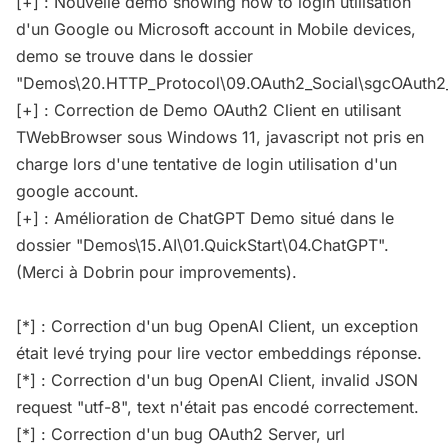
[+] : Nouvelle démo showing how to login utilisation
d'un Google ou Microsoft account in Mobile devices,
demo se trouve dans le dossier
"Demos\20.HTTP_Protocol\09.OAuth2_Social\sgcOAuth2
[+] : Correction de Demo OAuth2 Client en utilisant
TWebBrowser sous Windows 11, javascript not pris en
charge lors d'une tentative de login utilisation d'un
google account.
[+] : Amélioration de ChatGPT Demo situé dans le
dossier "Demos\15.AI\01.QuickStart\04.ChatGPT".
(Merci à Dobrin pour improvements).
[*] : Correction d'un bug OpenAI Client, un exception
était levé trying pour lire vector embeddings réponse.
[*] : Correction d'un bug OpenAI Client, invalid JSON
request "utf-8", text n'était pas encodé correctement.
[*] : Correction d'un bug OAuth2 Server, url