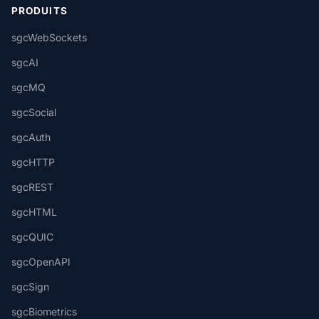
PRODUITS
sgcWebSockets
sgcAI
sgcMQ
sgcSocial
sgcAuth
sgcHTTP
sgcREST
sgcHTML
sgcQUIC
sgcOpenAPI
sgcSign
sgcBiometrics