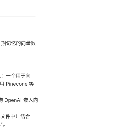
提供长期记忆的向量数
嵌入向量：一个用于向
necone 等
查询 OpenAI 嵌入向
文本文件中）结合
A"。