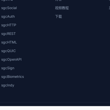
sgcSocial
视频教程
sgcAuth
下载
sgcHTTP
sgcREST
sgcHTML
sgcQUIC
sgcOpenAPI
sgcSign
sgcBiometrics
sgcIndy