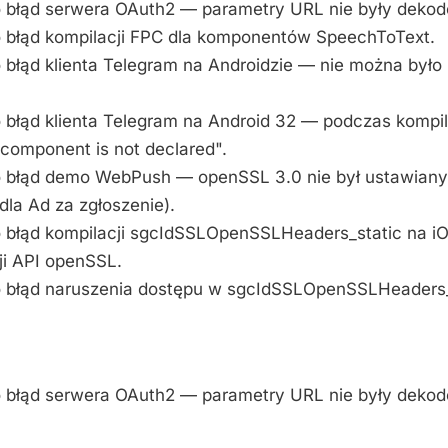
o błąd serwera OAuth2 — parametry URL nie były deko
o błąd kompilacji FPC dla komponentów SpeechToText.
o błąd klienta Telegram na Androidzie — nie można był
o błąd klienta Telegram na Android 32 — podczas kompila
„component is not declared".
o błąd demo WebPush — openSSL 3.0 nie był ustawiany
dla Ad za zgłoszenie).
o błąd kompilacji sgcIdSSLOpenSSLHeaders_static na i
ji API openSSL.
o błąd naruszenia dostępu w sgcIdSSLOpenSSLHeaders_
o błąd serwera OAuth2 — parametry URL nie były dek