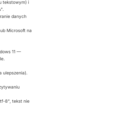
u tekstowym) i
".
eranie danych
ub Microsoft na
ndows 11 —
le.
 ulepszenia).
czytywaniu
f-8", tekst nie