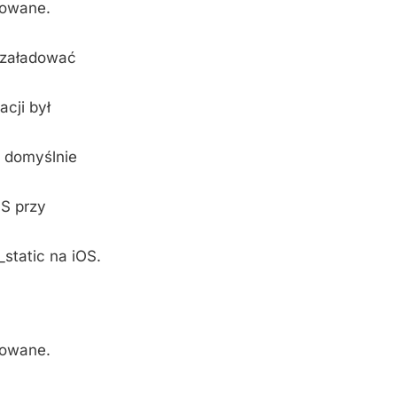
dowane.
o załadować
cji był
 domyślnie
OS przy
static na iOS.
odowane.