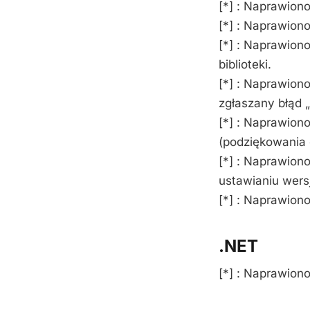
[*] : Naprawion
[*] : Naprawion
[*] : Naprawion
biblioteki.
[*] : Naprawion
zgłaszany błąd 
[*] : Naprawion
(podziękowania 
[*] : Naprawion
ustawianiu wers
[*] : Naprawion
.NET
[*] : Naprawion