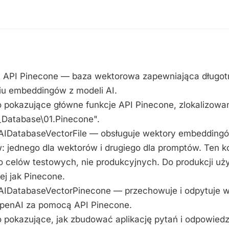
nt API Pinecone — baza wektorowa zapewniająca długo
ciu embeddingów z modeli AI.
 pokazujące główne funkcje API Pinecone, zlokalizowa
r_Database\01.Pinecone".
cAIDatabaseVectorFile — obsługuje wektory embedding
: jednego dla wektorów i drugiego dla promptów. Ten k
 celów testowych, nie produkcyjnych. Do produkcji uż
ej jak Pinecone.
AIDatabaseVectorPinecone — przechowuje i odpytuje 
enAI za pomocą API Pinecone.
 pokazujące, jak zbudować aplikację pytań i odpowiedz