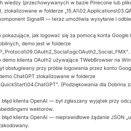
 wiedzy (przechowywanych w bazie Pinecone lub plik
, zlokalizowane w folderze „15.AI\02.Applications\03.QA
 komponent SignalR — teraz umożliwia wysyłanie i odbi
 pokazujące, jak logować się za pomocą konta Google l
bilnych, demo jest w folderze
_Protocol\09.OAuth2_Social\sgcOAuth2_Social_FMX".
no demo klienta OAuth2 używające TWebBrowser na Wi
był obsługiwany przy próbie logowania przez konto Goog
 demo ChatGPT zlokalizowane w folderze
.QuickStart\04.ChatGPT". (Podziękowania dla Dobrina za
o błąd klienta OpenAI — był zgłaszany wyjątek przy od
mbeddingami wektorów.
o błąd klienta OpenAI — nieprawidłowe żądanie JSON „ut
 zakodowany.