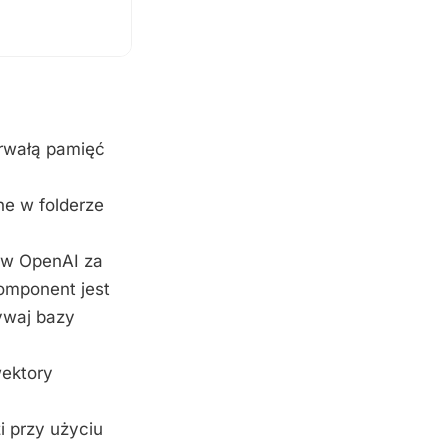
trwałą pamięć
ne w folderze
ów OpenAI za
omponent jest
ywaj bazy
wektory
i przy użyciu