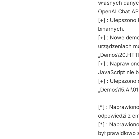
własnych danych
OpenAI Chat API
[+] : Ulepszono
binarnych.
[+] : Nowe demo
urządzeniach mo
„Demos\20.HTTP
[+] : Naprawio
JavaScript nie 
[+] : Ulepszono
„Demos\15.AI\01
[*] : Naprawion
odpowiedzi z e
[*] : Naprawion
był prawidłowo