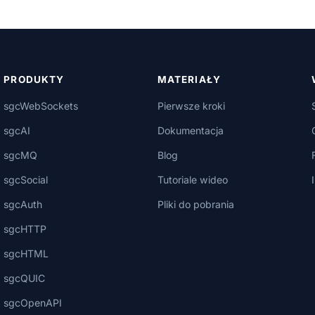
PRODUKTY
MATERIAŁY
sgcWebSockets
Pierwsze kroki
sgcAI
Dokumentacja
sgcMQ
Blog
sgcSocial
Tutoriale wideo
sgcAuth
Pliki do pobrania
sgcHTTP
sgcHTML
sgcQUIC
sgcOpenAPI