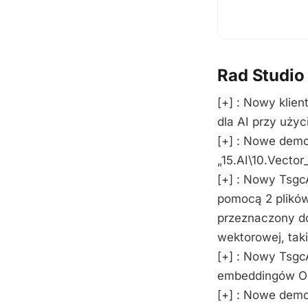
Rad Studio
[+] : Nowy klie
dla AI przy uży
[+] : Nowe demo
„15.AI\10.Vecto
[+] : Nowy Tsg
pomocą 2 plików
przeznaczony do
wektorowej, taki
[+] : Nowy Tsgc
embeddingów Op
[+] : Nowe demo