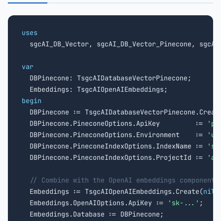
uses

  sgcAI_DB_Vector, sgcAI_DB_Vector_Pinecone, sgcAI
var

  DBPinecone: TsgcAIDatabaseVectorPinecone;

begin

  DBPinecone := TsgcAIDatabaseVectorPinecone.Creat
  DBPinecone.PineconeOptions.ApiKey         := 
'pc
  DBPinecone.PineconeOptions.Environment    := 
'us
  DBPinecone.PineconeIndexOptions.IndexName := 
'sg
  DBPinecone.PineconeIndexOptions.ProjectId := 
'ab
// Combine with the OpenAI embeddings component.
  Embeddings := TsgcAIOpenAIEmbeddings.Create(
nil
);
  Embeddings.OpenAIOptions.ApiKey := 
'sk-...'
;

  Embeddings.Database := DBPinecone;
