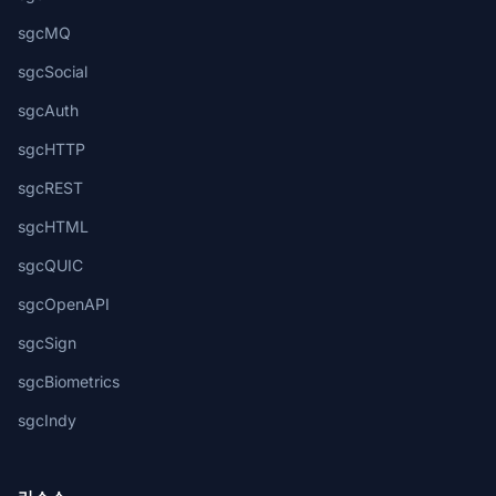
sgcMQ
sgcSocial
sgcAuth
sgcHTTP
sgcREST
sgcHTML
sgcQUIC
sgcOpenAPI
sgcSign
sgcBiometrics
sgcIndy