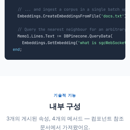
// ... and ingest a corpus in a single batch ups
  Embeddings.CreateEmbeddingsFromFile(
'docs.txt'
);

// Query the nearest neighbour for an arbitrary 
  Memo1.Lines.Text := DBPinecone.QueryData(

    Embeddings.GetEmbedding(
'what is sgcWebSockets
end
;
기술적 기능
내부 구성
3개의 게시된 속성, 4개의 메서드 — 컴포넌트 참조
문서에서 가져왔어요.