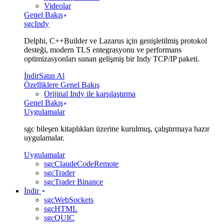
Videolar
Genel Bakış
sgcIndy
Delphi, C++Builder ve Lazarus için genişletilmiş protokol
desteği, modern TLS entegrasyonu ve performans
optimizasyonları sunan gelişmiş bir Indy TCP/IP paketi.
İndir
Satın Al
Özelliklere Genel Bakış
Orijinal Indy ile karşılaştırma
Genel Bakış
Uygulamalar
sgc bileşen kitaplıkları üzerine kurulmuş, çalıştırmaya hazır
uygulamalar.
Uygulamalar
sgcClaudeCodeRemote
sgcTrader
sgcTrader Binance
İndir
sgcWebSockets
sgcHTML
sgcQUIC