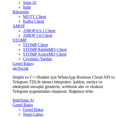
Satın Al
İndir
Bileşenler
MQTT Client
Kafka Client
AMQP
AMQP 0.9.1 Client
AMQP 1.0 Client
STOMP
STOMP Client
STOMP RabbitMQ Client
STOMP ActiveMQ Client
Çevrimiçi Yardım
Genel Bakış
sgcSocial
Delphi ve C++Builder için WhatsApp Business Cloud API ve
Telegram TDLib istemci bileşenleri. Şablon, medya ve
etkileşimli mesajlar gönderin, webhook alın ve eksiksiz
Telegram uygulamaları oluşturun. Bağımsız ürün.
İndir
Satın Al
Genel Bakış
Genel Bakış
Nasıl Çalışır