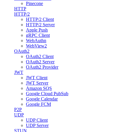
Pinecone
HTTP
HTTP/2
HTTP/2 Client
HTTP/2 Server
Apple Push
gRPC Client
WebAuthn
WebView2
OAuth2
OAuth2 Client
OAuth2 Server
OAuth2 Provider
JWT
JWT Client
JWT Server
Amazon SQS
Google Cloud PubSub
Google Calendar
Google FCM
P2P
UDP
UDP Client
UDP Server
STUN