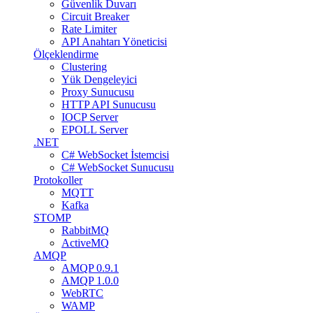
Güvenlik Duvarı
Circuit Breaker
Rate Limiter
API Anahtarı Yöneticisi
Ölçeklendirme
Clustering
Yük Dengeleyici
Proxy Sunucusu
HTTP API Sunucusu
IOCP Server
EPOLL Server
.NET
C# WebSocket İstemcisi
C# WebSocket Sunucusu
Protokoller
MQTT
Kafka
STOMP
RabbitMQ
ActiveMQ
AMQP
AMQP 0.9.1
AMQP 1.0.0
WebRTC
WAMP