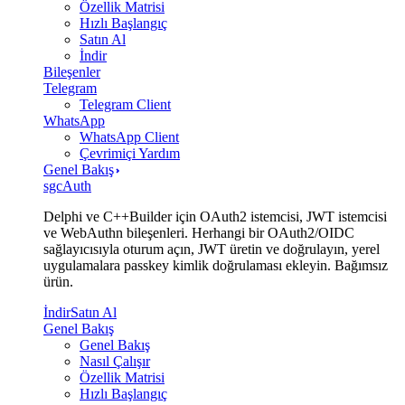
Özellik Matrisi
Hızlı Başlangıç
Satın Al
İndir
Bileşenler
Telegram
Telegram Client
WhatsApp
WhatsApp Client
Çevrimiçi Yardım
Genel Bakış
sgcAuth
Delphi ve C++Builder için OAuth2 istemcisi, JWT istemcisi
ve WebAuthn bileşenleri. Herhangi bir OAuth2/OIDC
sağlayıcısıyla oturum açın, JWT üretin ve doğrulayın, yerel
uygulamalara passkey kimlik doğrulaması ekleyin. Bağımsız
ürün.
İndir
Satın Al
Genel Bakış
Genel Bakış
Nasıl Çalışır
Özellik Matrisi
Hızlı Başlangıç