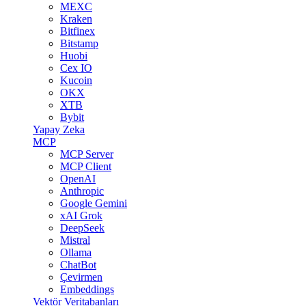
MEXC
Kraken
Bitfinex
Bitstamp
Huobi
Cex IO
Kucoin
OKX
XTB
Bybit
Yapay Zeka
MCP
MCP Server
MCP Client
OpenAI
Anthropic
Google Gemini
xAI Grok
DeepSeek
Mistral
Ollama
ChatBot
Çevirmen
Embeddings
Vektör Veritabanları