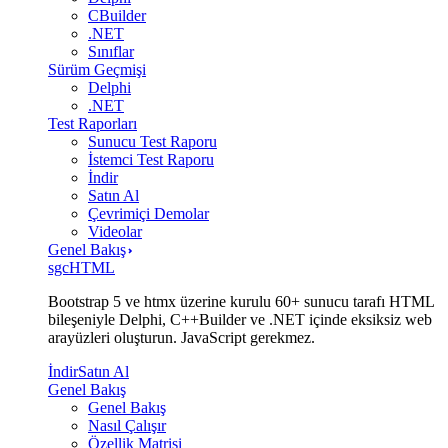
CBuilder
.NET
Sınıflar
Sürüm Geçmişi
Delphi
.NET
Test Raporları
Sunucu Test Raporu
İstemci Test Raporu
İndir
Satın Al
Çevrimiçi Demolar
Videolar
Genel Bakış
sgcHTML
Bootstrap 5 ve htmx üzerine kurulu 60+ sunucu tarafı HTML
bileşeniyle Delphi, C++Builder ve .NET içinde eksiksiz web
arayüzleri oluşturun. JavaScript gerekmez.
İndir
Satın Al
Genel Bakış
Genel Bakış
Nasıl Çalışır
Özellik Matrisi