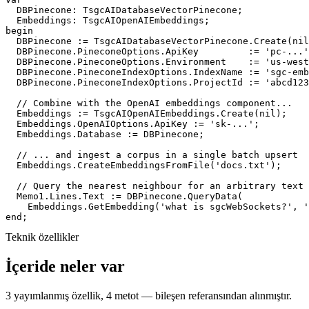

  DBPinecone: TsgcAIDatabaseVectorPinecone;

begin

  DBPinecone := TsgcAIDatabaseVectorPinecone.Create(
nil
  DBPinecone.PineconeOptions.ApiKey         := 
'pc-...'
  DBPinecone.PineconeOptions.Environment    := 
'us-west
  DBPinecone.PineconeIndexOptions.IndexName := 
'sgc-emb
  DBPinecone.PineconeIndexOptions.ProjectId := 
'abcd123
// Combine with the OpenAI embeddings component...
  Embeddings := TsgcAIOpenAIEmbeddings.Create(
nil
);

  Embeddings.OpenAIOptions.ApiKey := 
'sk-...'
;

  Embeddings.Database := DBPinecone;

// ... and ingest a corpus in a single batch upsert
  Embeddings.CreateEmbeddingsFromFile(
'docs.txt'
);

// Query the nearest neighbour for an arbitrary text
  Memo1.Lines.Text := DBPinecone.QueryData(

    Embeddings.GetEmbedding(
'what is sgcWebSockets?'
, 
'
end
;
Teknik özellikler
İçeride neler var
3 yayımlanmış özellik, 4 metot — bileşen referansından alınmıştır.