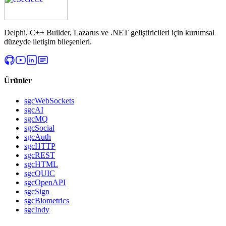
Delphi, C++ Builder, Lazarus ve .NET geliştiricileri için kurumsal
düzeyde iletişim bileşenleri.
Ürünler
sgcWebSockets
sgcAI
sgcMQ
sgcSocial
sgcAuth
sgcHTTP
sgcREST
sgcHTML
sgcQUIC
sgcOpenAPI
sgcSign
sgcBiometrics
sgcIndy