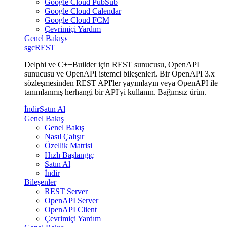
Google Cloud PubSub
Google Cloud Calendar
Google Cloud FCM
Çevrimiçi Yardım
Genel Bakış
sgcREST
Delphi ve C++Builder için REST sunucusu, OpenAPI
sunucusu ve OpenAPI istemci bileşenleri. Bir OpenAPI 3.x
sözleşmesinden REST API'ler yayımlayın veya OpenAPI ile
tanımlanmış herhangi bir API'yi kullanın. Bağımsız ürün.
İndir
Satın Al
Genel Bakış
Genel Bakış
Nasıl Çalışır
Özellik Matrisi
Hızlı Başlangıç
Satın Al
İndir
Bileşenler
REST Server
OpenAPI Server
OpenAPI Client
Çevrimiçi Yardım