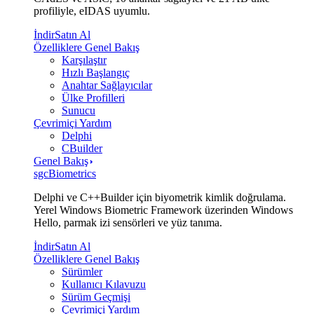
profiliyle, eIDAS uyumlu.
İndir
Satın Al
Özelliklere Genel Bakış
Karşılaştır
Hızlı Başlangıç
Anahtar Sağlayıcılar
Ülke Profilleri
Sunucu
Çevrimiçi Yardım
Delphi
CBuilder
Genel Bakış
sgcBiometrics
Delphi ve C++Builder için biyometrik kimlik doğrulama.
Yerel Windows Biometric Framework üzerinden Windows
Hello, parmak izi sensörleri ve yüz tanıma.
İndir
Satın Al
Özelliklere Genel Bakış
Sürümler
Kullanıcı Kılavuzu
Sürüm Geçmişi
Çevrimiçi Yardım