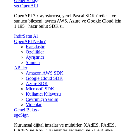
Genel Bakış
sgcOpenAPI
OpenAPI 3.x ayrıştırıcısı, yerel Pascal SDK üreticisi ve
sunucu bileşeni, ayrıca AWS, Azure ve Google Cloud için
1.195+ hazır bulut SDK'si.
İndir
Satın Al
OpenAPI Nedir?
Karşılaştır
Özellikler
Ayrıştırıcı
Sunucu
API'ler
Amazon AWS SDK
Google Cloud SDK
Azure SDK
Microsoft SDK
Kullanıcı Kılavuzu
Çevrimiçi Yardım
Videolar
Genel Bakış
sgcSign
Kurumsal dijital imzalar ve mühürler. XAdES, PAdES,
CAdES ve ASiC; 10 anahtar sağlayıcı ve 21 AB ülke