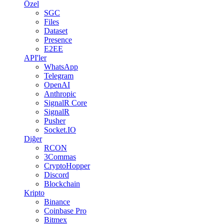
Özel
SGC
Files
Dataset
Presence
E2EE
API'ler
WhatsApp
Telegram
OpenAI
Anthropic
SignalR Core
SignalR
Pusher
Socket.IO
Diğer
RCON
3Commas
CryptoHopper
Discord
Blockchain
Kripto
Binance
Coinbase Pro
Bitmex