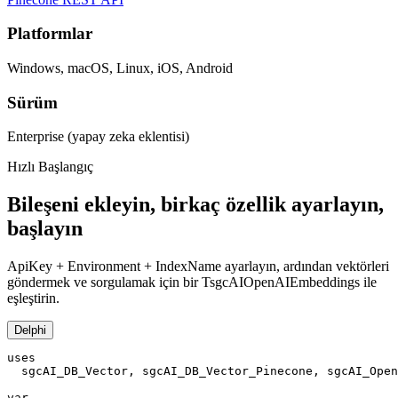
Platformlar
Windows, macOS, Linux, iOS, Android
Sürüm
Enterprise (yapay zeka eklentisi)
Hızlı Başlangıç
Bileşeni ekleyin, birkaç özellik ayarlayın,
başlayın
ApiKey + Environment + IndexName ayarlayın, ardından vektörleri
göndermek ve sorgulamak için bir TsgcAIOpenAIEmbeddings ile
eşleştirin.
Delphi
uses

  sgcAI_DB_Vector, sgcAI_DB_Vector_Pinecone, sgcAI_Open
var