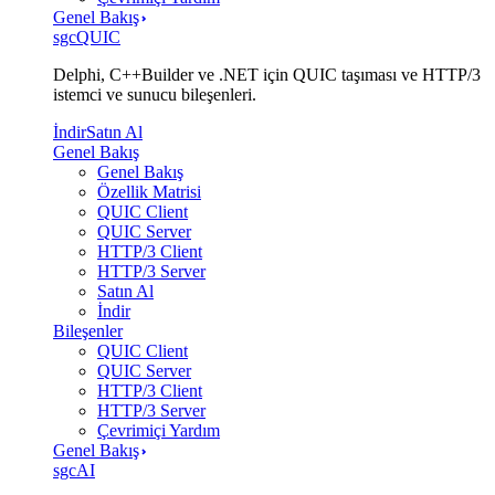
Genel Bakış
sgcQUIC
Delphi, C++Builder ve .NET için QUIC taşıması ve HTTP/3
istemci ve sunucu bileşenleri.
İndir
Satın Al
Genel Bakış
Genel Bakış
Özellik Matrisi
QUIC Client
QUIC Server
HTTP/3 Client
HTTP/3 Server
Satın Al
İndir
Bileşenler
QUIC Client
QUIC Server
HTTP/3 Client
HTTP/3 Server
Çevrimiçi Yardım
Genel Bakış
sgcAI