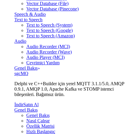
Vector Database (File)
Vector Database (Pinecone)
Speech & Audio
Text to Speech
Text to Speech (System)
Text to Speech (Google)
Text to Speech (Amazon)
Audio
Audio Recorder (MCI)
Audio Recorder (Wave)
Audio Player (MCI)
Çevrimiçi Yardım
Genel Bakış
sgcMQ
Delphi ve C++Builder için yerel MQTT 3.1.1/5.0, AMQP
0.9.1, AMQP 1.0, Apache Kafka ve STOMP istemci
bileşenleri. Bağımsız ürün.
İndir
Satın Al
Genel Bakış
Genel Bakış
Nasıl Çalışır
Özellik Matrisi
Hızlı Başlangıç