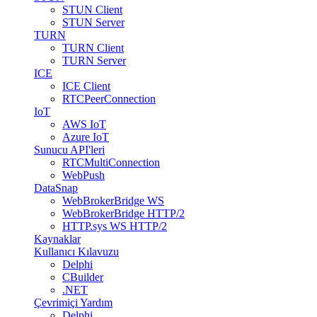
STUN Client
STUN Server
TURN
TURN Client
TURN Server
ICE
ICE Client
RTCPeerConnection
IoT
AWS IoT
Azure IoT
Sunucu API'leri
RTCMultiConnection
WebPush
DataSnap
WebBrokerBridge WS
WebBrokerBridge HTTP/2
HTTP.sys WS HTTP/2
Kaynaklar
Kullanıcı Kılavuzu
Delphi
CBuilder
.NET
Çevrimiçi Yardım
Delphi