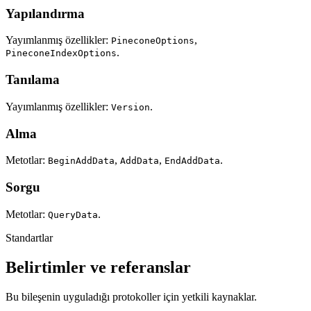
Yapılandırma
Yayımlanmış özellikler:
,
PineconeOptions
.
PineconeIndexOptions
Tanılama
Yayımlanmış özellikler:
.
Version
Alma
Metotlar:
,
,
.
BeginAddData
AddData
EndAddData
Sorgu
Metotlar:
.
QueryData
Standartlar
Belirtimler ve referanslar
Bu bileşenin uyguladığı protokoller için yetkili kaynaklar.