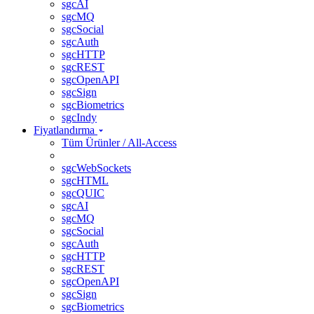
sgcAI
sgcMQ
sgcSocial
sgcAuth
sgcHTTP
sgcREST
sgcOpenAPI
sgcSign
sgcBiometrics
sgcIndy
Fiyatlandırma
Tüm Ürünler / All-Access
sgcWebSockets
sgcHTML
sgcQUIC
sgcAI
sgcMQ
sgcSocial
sgcAuth
sgcHTTP
sgcREST
sgcOpenAPI
sgcSign
sgcBiometrics