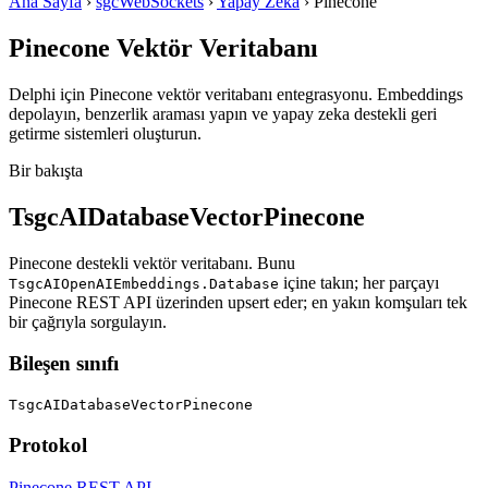
Ana Sayfa
›
sgcWebSockets
›
Yapay Zeka
›
Pinecone
Pinecone
Vektör Veritabanı
Delphi için Pinecone vektör veritabanı entegrasyonu. Embeddings
depolayın, benzerlik araması yapın ve yapay zeka destekli geri
getirme sistemleri oluşturun.
Bir bakışta
TsgcAIDatabaseVectorPinecone
Pinecone destekli vektör veritabanı. Bunu
içine takın; her parçayı
TsgcAIOpenAIEmbeddings.Database
Pinecone REST API üzerinden upsert eder; en yakın komşuları tek
bir çağrıyla sorgulayın.
Bileşen sınıfı
TsgcAIDatabaseVectorPinecone
Protokol
Pinecone REST API