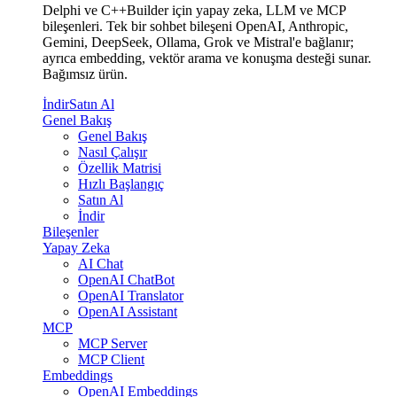
Delphi ve C++Builder için yapay zeka, LLM ve MCP
bileşenleri. Tek bir sohbet bileşeni OpenAI, Anthropic,
Gemini, DeepSeek, Ollama, Grok ve Mistral'e bağlanır;
ayrıca embedding, vektör arama ve konuşma desteği sunar.
Bağımsız ürün.
İndir
Satın Al
Genel Bakış
Genel Bakış
Nasıl Çalışır
Özellik Matrisi
Hızlı Başlangıç
Satın Al
İndir
Bileşenler
Yapay Zeka
AI Chat
OpenAI ChatBot
OpenAI Translator
OpenAI Assistant
MCP
MCP Server
MCP Client
Embeddings
OpenAI Embeddings