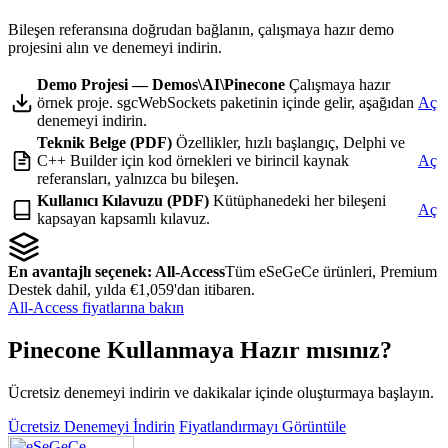
Bileşen referansına doğrudan bağlanın, çalışmaya hazır demo
projesini alın ve denemeyi indirin.
Demo Projesi — Demos\AI\Pinecone
Çalışmaya hazır
örnek proje. sgcWebSockets paketinin içinde gelir, aşağıdan
Aç
denemeyi indirin.
Teknik Belge (PDF)
Özellikler, hızlı başlangıç, Delphi ve
C++ Builder için kod örnekleri ve birincil kaynak
Aç
referansları, yalnızca bu bileşen.
Kullanıcı Kılavuzu (PDF)
Kütüphanedeki her bileşeni
Aç
kapsayan kapsamlı kılavuz.
En avantajlı seçenek: All-Access
Tüm eSeGeCe ürünleri, Premium
Destek dahil, yılda €1,059'dan itibaren.
All-Access fiyatlarına bakın
Pinecone Kullanmaya Hazır mısınız?
Ücretsiz denemeyi indirin ve dakikalar içinde oluşturmaya başlayın.
Ücretsiz Denemeyi İndirin
Fiyatlandırmayı Görüntüle