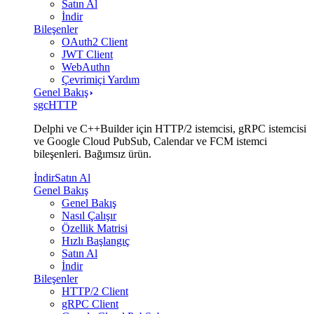
Satın Al
İndir
Bileşenler
OAuth2 Client
JWT Client
WebAuthn
Çevrimiçi Yardım
Genel Bakış
sgcHTTP
Delphi ve C++Builder için HTTP/2 istemcisi, gRPC istemcisi
ve Google Cloud PubSub, Calendar ve FCM istemci
bileşenleri. Bağımsız ürün.
İndir
Satın Al
Genel Bakış
Genel Bakış
Nasıl Çalışır
Özellik Matrisi
Hızlı Başlangıç
Satın Al
İndir
Bileşenler
HTTP/2 Client
gRPC Client