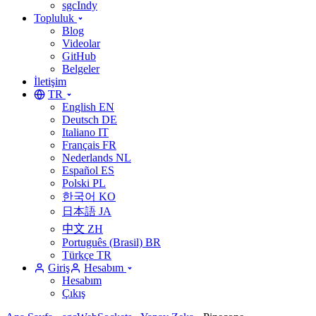
sgcIndy
Topluluk
Blog
Videolar
GitHub
Belgeler
İletişim
TR
English
EN
Deutsch
DE
Italiano
IT
Français
FR
Nederlands
NL
Español
ES
Polski
PL
한국어
KO
日本語
JA
中文
ZH
Português (Brasil)
BR
Türkçe
TR
Giriş
Hesabım
Hesabım
Çıkış