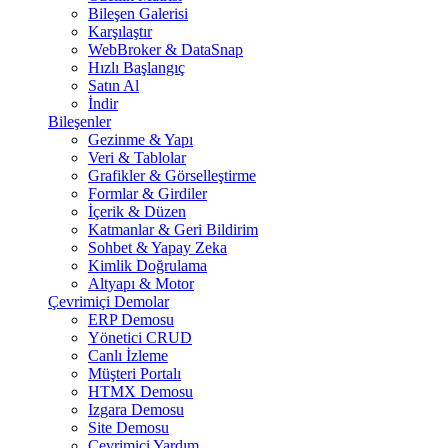
Bileşen Galerisi
Karşılaştır
WebBroker & DataSnap
Hızlı Başlangıç
Satın Al
İndir
Bileşenler
Gezinme & Yapı
Veri & Tablolar
Grafikler & Görselleştirme
Formlar & Girdiler
İçerik & Düzen
Katmanlar & Geri Bildirim
Sohbet & Yapay Zeka
Kimlik Doğrulama
Altyapı & Motor
Çevrimiçi Demolar
ERP Demosu
Yönetici CRUD
Canlı İzleme
Müşteri Portalı
HTMX Demosu
Izgara Demosu
Site Demosu
Çevrimiçi Yardım