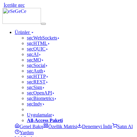
İçeriğe geç
Ürünler
sgcWebSockets
sgcHTML
sgcQUIC
sgcAI
sgcMQ
sgcSocial
sgcAuth
sgcHTTP
sgcREST
sgcSign
sgcOpenAPI
sgcBiometrics
sgcIndy
Uygulamalar
All-Access Paketi
Genel Bakış
Özellik Matrisi
Denemeyi İndir
Satın Al
Yardım