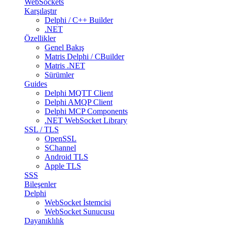
WebSockets
Karşılaştır
Delphi / C++ Builder
.NET
Özellikler
Genel Bakış
Matris Delphi / CBuilder
Matris .NET
Sürümler
Guides
Delphi MQTT Client
Delphi AMQP Client
Delphi MCP Components
.NET WebSocket Library
SSL / TLS
OpenSSL
SChannel
Android TLS
Apple TLS
SSS
Bileşenler
Delphi
WebSocket İstemcisi
WebSocket Sunucusu
Dayanıklılık