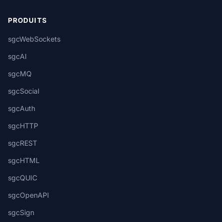
PRODUITS
sgcWebSockets
sgcAI
sgcMQ
sgcSocial
sgcAuth
sgcHTTP
sgcREST
sgcHTML
sgcQUIC
sgcOpenAPI
sgcSign