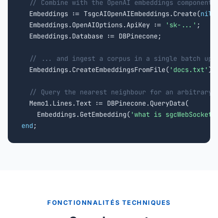
// Combine with the OpenAI embeddings component.
  Embeddings := TsgcAIOpenAIEmbeddings.Create(
nil
);
  Embeddings.OpenAIOptions.ApiKey := 
'sk-...'
;

  Embeddings.Database := DBPinecone;

// ... and ingest a corpus in a single batch ups
  Embeddings.CreateEmbeddingsFromFile(
'docs.txt'
);

// Query the nearest neighbour for an arbitrary 
  Memo1.Lines.Text := DBPinecone.QueryData(

    Embeddings.GetEmbedding(
'what is sgcWebSockets
end
;
FONCTIONNALITÉS TECHNIQUES