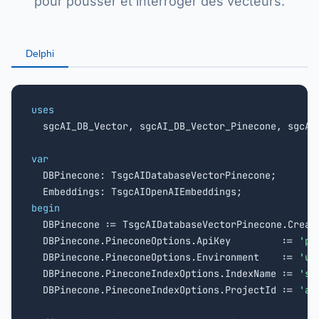
pour pousser et interroger des vecteurs.
Delphi
uses

  sgcAI_DB_Vector, sgcAI_DB_Vector_Pinecone, sgcAI
var

  DBPinecone: TsgcAIDatabaseVectorPinecone;

begin

  DBPinecone := TsgcAIDatabaseVectorPinecone.Creat
  DBPinecone.PineconeOptions.ApiKey         := 
'pc
  DBPinecone.PineconeOptions.Environment    := 
'us
  DBPinecone.PineconeIndexOptions.IndexName := 
'sg
  DBPinecone.PineconeIndexOptions.ProjectId := 
'ab