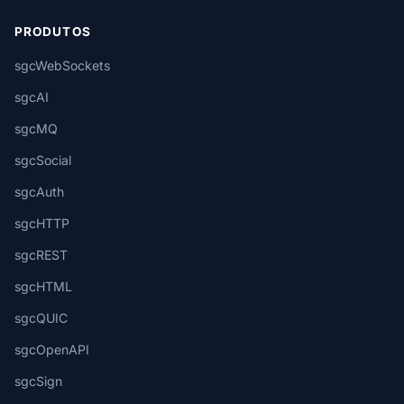
PRODUTOS
sgcWebSockets
sgcAI
sgcMQ
sgcSocial
sgcAuth
sgcHTTP
sgcREST
sgcHTML
sgcQUIC
sgcOpenAPI
sgcSign