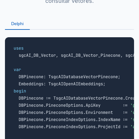
consultar vetores.
Delphi
uses

  sgcAI_DB_Vector, sgcAI_DB_Vector_Pinecone, sgcAI
var

  DBPinecone: TsgcAIDatabaseVectorPinecone;

begin

  DBPinecone := TsgcAIDatabaseVectorPinecone.Creat
  DBPinecone.PineconeOptions.ApiKey         := 
'pc
  DBPinecone.PineconeOptions.Environment    := 
'us
  DBPinecone.PineconeIndexOptions.IndexName := 
'sg
  DBPinecone.PineconeIndexOptions.ProjectId := 
'ab