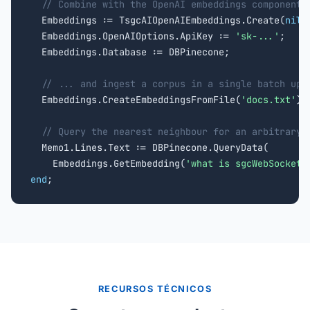
// Combine with the OpenAI embeddings component.
  Embeddings := TsgcAIOpenAIEmbeddings.Create(
nil
);
  Embeddings.OpenAIOptions.ApiKey := 
'sk-...'
;

  Embeddings.Database := DBPinecone;

// ... and ingest a corpus in a single batch ups
  Embeddings.CreateEmbeddingsFromFile(
'docs.txt'
);

// Query the nearest neighbour for an arbitrary 
  Memo1.Lines.Text := DBPinecone.QueryData(

    Embeddings.GetEmbedding(
'what is sgcWebSockets
end
;
RECURSOS TÉCNICOS