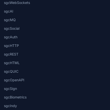
sgcWebSockets
sgcAI
sgcMQ
sgcSocial
sgcAuth
sgcHTTP
sgcREST
sgcHTML
sgcQUIC
sgcOpenAPI
sgcSign
sgcBiometrics
sgcIndy