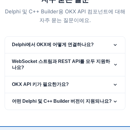
Delphi 및 C++ Builder용 OKX API 컴포넌트에 대해
자주 묻는 질문이에요.
Delphi에서 OKX에 어떻게 연결하나요?
폼에
와
컴
TsgcWebSocketClient
TsgcWSAPI_OKX
WebSocket 스트림과 REST API를 모두 지원하
포넌트를 추가하고, API 컴포넌트의
속성에 클
Client
나요?
라이언트를 할당하고, 비공개 채널이 필요하면
,
,
를
OKX.ApiKey
OKX.ApiSecret
OKX.Passphrase
컴포넌트는 OKX v5 WebSocket
TsgcWSAPI_OKX
OKX API 키가 필요한가요?
설정한 다음
로 설정하
WSClient.Active := True
API에 중점을 둬요. 공개 시장 채널, 서명된 비공개 채널
고
나
같은 구
(계정, 포지션, 주문), 그리고 OKX가 동일한 인증된
SubscribeTickers
SubscribeBooks
티커, 캔들, 거래, 호가창 같은 공개 채널은 자격 증명 없
어떤 Delphi 및 C++ Builder 버전이 지원되나요?
독 메서드를 호출하세요.
WebSocket 연결을 통해 제공하는 트레이딩 동사
이 작동해요. OKX 비공개 채널에는 API 키, 시크릿,
(place-order, cancel-order, amend-order, mass-
passphrase가 필요해요.
,
OKX.ApiKey
sgcWebSockets는 Delphi 7부터 최신 Delphi 13
cancel)를 다뤄요.
,
를 설정하면 컴포
OKX.ApiSecret
OKX.Passphrase
Florence까지, 그리고 해당하는 C++ Builder 버전을
넌트가 연결별 HMAC 로그인을 수행하고 재연결 시 다
지원해요. OKX 컴포넌트는 Windows, macOS, Linux,