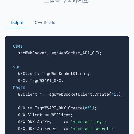
트림을 구독하세요.
Delphi
C++ Builder
uses

  sgcWebSocket, sgcWebSocket_API_OKX;

var

  WSClient: TsgcWebSocketClient;

begin

  WSClient := TsgcWebSocketClient.Create(
nil
);

  OKX := TsgcWSAPI_OKX.Create(
nil
);

  OKX.Client := WSClient;

  OKX.OKX.ApiKey     := 
'your-api-key'
;

  OKX.OKX.ApiSecret  := 
'your-api-secret'
;
