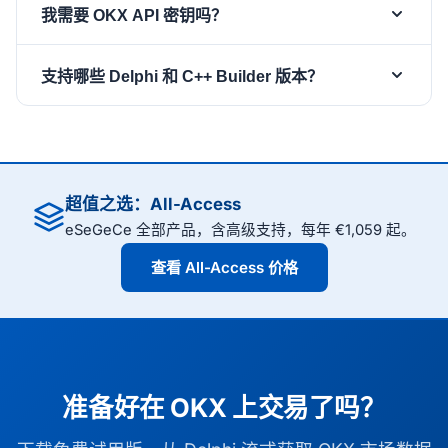
和
，然后设置
OKX.ApiSecret
OKX.Passphrase
我需要 OKX API 密钥吗？
API。它涵盖公共行情频道、签名私有频道
并调用
WSClient.Active := True
（account、positions、orders）以及 OKX 通过同一
tickers、candles、trades 和 books 等公共频道无需
或
等订阅方
SubscribeTickers
SubscribeBooks
个已认证 WebSocket 连接公开的交易操作（place-
支持哪些 Delphi 和 C++ Builder 版本？
凭据即可使用。OKX 私有频道需要 API 密钥、密钥和
法。
order、cancel-order、amend-order、mass-
口令（passphrase）：设置
、
OKX.ApiKey
sgcWebSockets 支持从 Delphi 7 到最新的 Delphi 13
cancel）。
和
，组件即会执
OKX.ApiSecret
OKX.Passphrase
Florence，以及相应的 C++ Builder 版本。OKX 组件
行每连接的 HMAC 登录（并在重连时重新登录）。
可在 Windows、macOS、Linux、iOS 和 Android 上
运行。
超值之选：All-Access
eSeGeCe 全部产品，含高级支持，每年 €1,059 起。
查看 All-Access 价格
准备好在 OKX 上交易了吗？