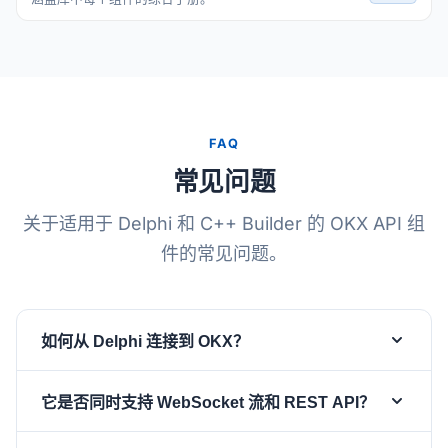
FAQ
常见问题
关于适用于 Delphi 和 C++ Builder 的 OKX API 组
件的常见问题。
如何从 Delphi 连接到 OKX？
在窗体上放置一个
和一个
TsgcWebSocketClient
它是否同时支持 WebSocket 流和 REST API？
组件，将客户端赋给 API 组件的
TsgcWSAPI_OKX
属性，如需私有频道则设置
、
Client
OKX.ApiKey
组件专注于 OKX v5 WebSocket
TsgcWSAPI_OKX