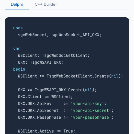
Delphi
C++ Builder
uses

  sgcWebSocket, sgcWebSocket_API_OKX;

var

  WSClient: TsgcWebSocketClient;

begin

  WSClient := TsgcWebSocketClient.Create(
nil
);

  OKX := TsgcWSAPI_OKX.Create(
nil
);

  OKX.Client := WSClient;

  OKX.OKX.ApiKey     := 
'your-api-key'
;

  OKX.OKX.ApiSecret  := 
'your-api-secret'
;

  OKX.OKX.Passphrase := 
'your-passphrase'
;

  WSClient.Active := True;
