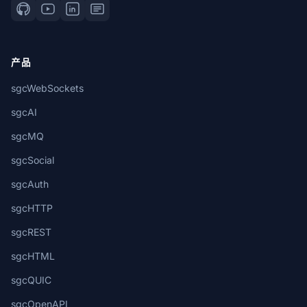
产品
sgcWebSockets
sgcAI
sgcMQ
sgcSocial
sgcAuth
sgcHTTP
sgcREST
sgcHTML
sgcQUIC
sgcOpenAPI