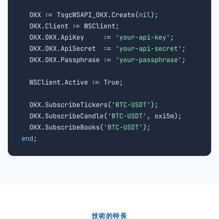
  OKX := TsgcWSAPI_OKX.Create(
nil
);

  OKX.Client := WSClient;

  OKX.OKX.ApiKey     := 
'your-api-key'
;

  OKX.OKX.ApiSecret  := 
'your-api-secret'
;

  OKX.OKX.Passphrase := 
'your-passphrase'
;

  WSClient.Active := True;

  OKX.SubscribeTickers(
'BTC-USDT'
);

  OKX.SubscribeCandle(
'BTC-USDT'
, oxi5m);

  OKX.SubscribeBooks(
'BTC-USDT'
end
;
技術的特長