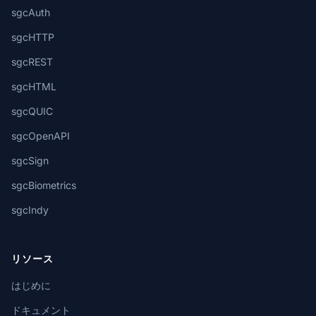
sgcAuth
sgcHTTP
sgcREST
sgcHTML
sgcQUIC
sgcOpenAPI
sgcSign
sgcBiometrics
sgcIndy
リソース
はじめに
ドキュメント