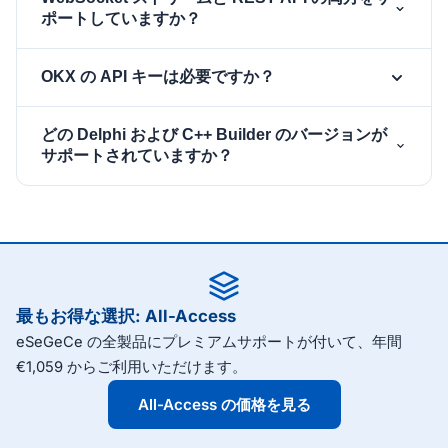
コンポーネントを配置し、クライア
TsgcWSAPI_OKX
ポートしていますか？
ントを API コンポーネントの
プロパティに割
Client
り当てます。プライベートチャネルが必要な場合は
コンポーネントは OKX v5 の
TsgcWSAPI_OKX
OKX の API キーは必要ですか？
、
、
OKX.ApiKey
OKX.ApiSecret
OKX.Passphrase
WebSocket API に焦点を当てています。パブリック
を設定し、
を設定し
の市場チャネル、署名付きのプライベートチャネル
WSClient.Active := True
ティッカー、ローソク足、取引、板などのパブリック
どの Delphi および C++ Builder のバージョンが
て、
（アカウント、ポジション、注文）、そして OKX が
や
など
SubscribeTickers
SubscribeBooks
チャネルは認証情報なしで動作します。OKX のプライ
サポートされていますか？
同じ認証済み WebSocket 接続上で公開する取引動詞
のサブスクライブメソッドを呼び出します。
ベートチャネルには API キー、シークレット、パスフ
（place-order、cancel-order、amend-order、
レーズが必要です。
、
OKX.ApiKey
sgcWebSockets は Delphi 7 から最新の Delphi 13
mass-cancel）をカバーします。
、
を設定する
OKX.ApiSecret
OKX.Passphrase
Florence まで、および対応する C++ Builder のバー
と、コンポーネントが接続ごとの HMAC ログイン
ジョンをサポートします。OKX コンポーネントは
（および再接続時の再ログイン）を実行します。
Windows、macOS、Linux、iOS、Android で動作し
ます。
最もお得な選択: All-Access
eSeGeCe の全製品にプレミアムサポートが付いて、年間
€1,059 からご利用いただけます。
All-Access の価格を見る