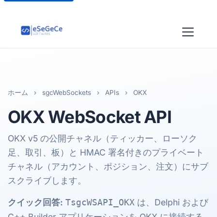
ホーム
›
sgcWebSockets
›
APIs
›
OKX
OKX
WebSocket API
OKX v5 の公開チャネル（ティッカー、ローソク
足、取引、板）と HMAC 署名付きのプライベート
チャネル（アカウント、ポジション、注文）にサブ
スクライブします。
クイック回答:
は、Delphi および
TsgcWSAPI_OKX
C++ Builder アプリケーションを OKX に接続する