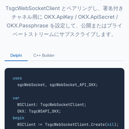
TsgcWebSocketClient とペアリングし、署名付き
チャネル用に OKX.ApiKey / OKX.ApiSecret /
OKX.Passphrase を設定して、公開またはプライ
ベートストリームにサブスクライブします。
Delphi
C++ Builder
uses

  sgcWebSocket, sgcWebSocket_API_OKX;

var

  WSClient: TsgcWebSocketClient;

begin

  WSClient := TsgcWebSocketClient.Create(
nil
);
