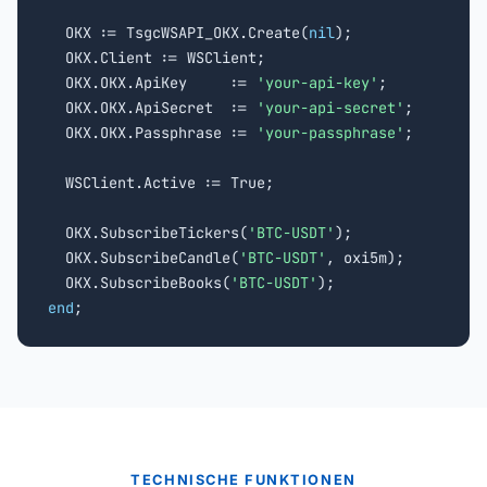
  OKX := TsgcWSAPI_OKX.Create(
nil
);

  OKX.Client := WSClient;

  OKX.OKX.ApiKey     := 
'your-api-key'
;

  OKX.OKX.ApiSecret  := 
'your-api-secret'
;

  OKX.OKX.Passphrase := 
'your-passphrase'
;

  WSClient.Active := True;

  OKX.SubscribeTickers(
'BTC-USDT'
);

  OKX.SubscribeCandle(
'BTC-USDT'
, oxi5m);

  OKX.SubscribeBooks(
'BTC-USDT'
end
;
TECHNISCHE FUNKTIONEN