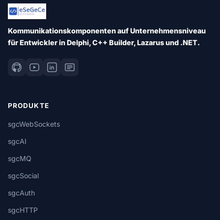
Kommunikationskomponenten auf Unternehmensniveau
für Entwickler in Delphi, C++ Builder, Lazarus und .NET.
PRODUKTE
sgcWebSockets
sgcAI
sgcMQ
sgcSocial
sgcAuth
sgcHTTP