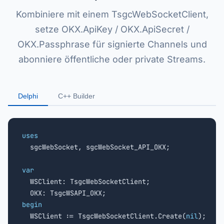
Kombiniere mit einem TsgcWebSocketClient,
setze OKX.ApiKey / OKX.ApiSecret /
OKX.Passphrase für signierte Channels und
abonniere öffentliche oder private Streams.
Delphi
C++ Builder
uses

  sgcWebSocket, sgcWebSocket_API_OKX;

var

  WSClient: TsgcWebSocketClient;

begin

  WSClient := TsgcWebSocketClient.Create(
nil
);
