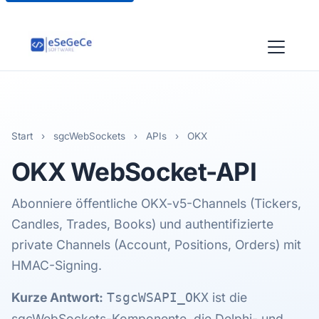
Start
›
sgcWebSockets
›
APIs
›
OKX
OKX
WebSocket-API
Abonniere öffentliche OKX-v5-Channels (Tickers,
Candles, Trades, Books) und authentifizierte
private Channels (Account, Positions, Orders) mit
HMAC-Signing.
Kurze Antwort:
ist die
TsgcWSAPI_OKX
sgcWebSockets-Komponente, die Delphi- und