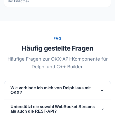
der Bibliothek.
FAQ
Häufig gestellte Fragen
Häufige Fragen zur OKX-API-Komponente für
Delphi und C++ Builder.
Wie verbinde ich mich von Delphi aus mit
OKX?
Platziere eine
- und eine
TsgcWebSocketClient
Unterstützt sie sowohl WebSocket-Streams
-Komponente auf deinem
TsgcWSAPI_OKX
als auch die REST-API?