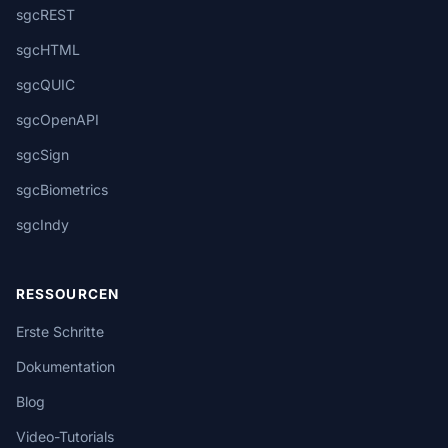
sgcREST
sgcHTML
sgcQUIC
sgcOpenAPI
sgcSign
sgcBiometrics
sgcIndy
RESSOURCEN
Erste Schritte
Dokumentation
Blog
Video-Tutorials