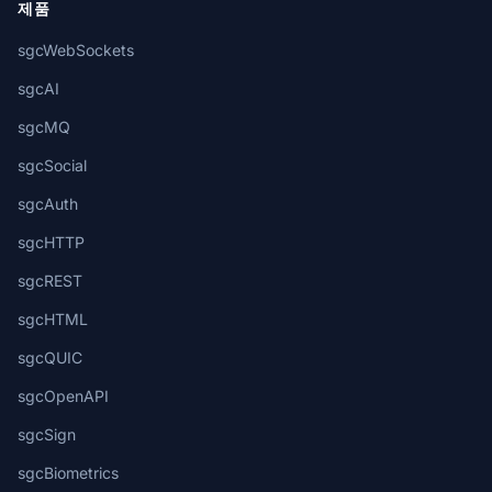
제품
sgcWebSockets
sgcAI
sgcMQ
sgcSocial
sgcAuth
sgcHTTP
sgcREST
sgcHTML
sgcQUIC
sgcOpenAPI
sgcSign
sgcBiometrics