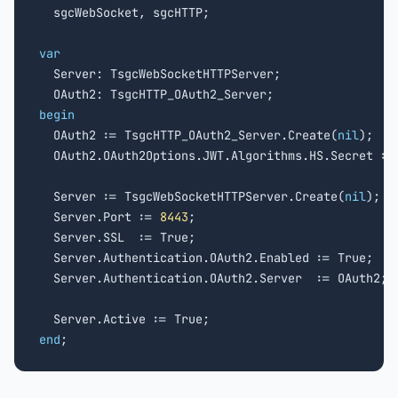

  sgcWebSocket, sgcHTTP;

var

  Server: TsgcWebSocketHTTPServer;

begin

  OAuth2 := TsgcHTTP_OAuth2_Server.Create(
nil
);

  OAuth2.OAuth2Options.JWT.Algorithms.HS.Secret :=
  Server := TsgcWebSocketHTTPServer.Create(
nil
);

  Server.Port := 
8443
;

  Server.SSL  := True;

  Server.Authentication.OAuth2.Enabled := True;

  Server.Authentication.OAuth2.Server  := OAuth2;

end
;