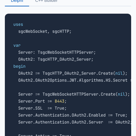
Delphi
C++ Builder
uses

  sgcWebSocket, sgcHTTP;

var

  Server: TsgcWebSocketHTTPServer;

begin

  OAuth2 := TsgcHTTP_OAuth2_Server.Create(
nil
);

  OAuth2.OAuth2Options.JWT.Algorithms.HS.Secret :=
  Server := TsgcWebSocketHTTPServer.Create(
nil
);

  Server.Port := 
8443
;

  Server.SSL  := True;

  Server.Authentication.OAuth2.Enabled := True;

  Server.Authentication.OAuth2.Server  := OAuth2;
