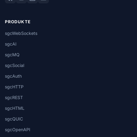
PRODUKTE
sgcWebSockets
sgcAI
sgcMQ
sgcSocial
sgcAuth
sgcHTTP
sgcREST
sgcHTML
sgcQUIC
sgcOpenAPI