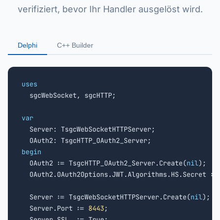
verifiziert, bevor Ihr Handler ausgelöst wird.
Delphi
C++ Builder
uses

  sgcWebSocket, sgcHTTP;

var

  Server: TsgcWebSocketHTTPServer;

begin

  OAuth2 := TsgcHTTP_OAuth2_Server.Create(
nil
);

  OAuth2.OAuth2Options.JWT.Algorithms.HS.Secret :=
  Server := TsgcWebSocketHTTPServer.Create(
nil
);

  Server.Port := 
8443
;

  Server.SSL  := True;
