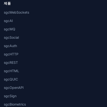
제품
sgcWebSockets
sgcAI
sgcMQ
sgcSocial
sgcAuth
sgcHTTP
sgcREST
sgcHTML
sgcQUIC
sgcOpenAPI
sgcSign
sgcBiometrics