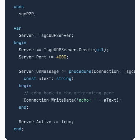
uses

  sgcP2P;

var
begin

  Server := TsgcUDPServer.Create(
nil
);

  Server.Port := 
4000
;

  Server.OnMessage := 
procedure
(Connection: TsgcUDP
const
 aText: 
string
)

begin
// echo back to the originating peer
    Connection.WriteData(
'echo: '
 + aText);

end
;

end
;