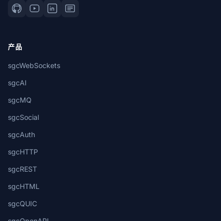
产品
sgcWebSockets
sgcAI
sgcMQ
sgcSocial
sgcAuth
sgcHTTP
sgcREST
sgcHTML
sgcQUIC
sgcOpenAPI