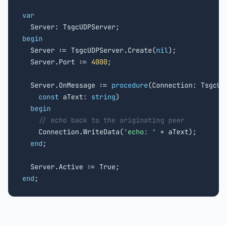
var
begin

  Server := TsgcUDPServer.Create(
nil
);

  Server.Port := 
4000
;

  Server.OnMessage := 
procedure
(Connection: TsgcUDP
const
 aText: 
string
)

begin
// echo back to the originating peer
    Connection.WriteData(
'echo: '
 + aText);

end
;

end
;