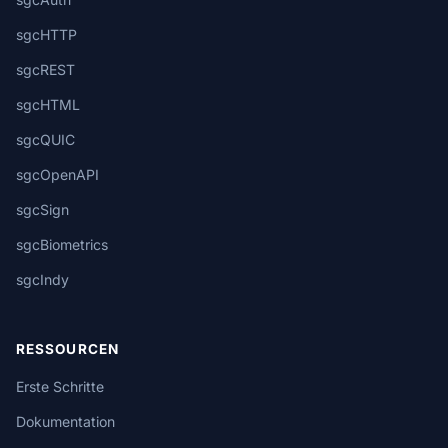
sgcHTTP
sgcREST
sgcHTML
sgcQUIC
sgcOpenAPI
sgcSign
sgcBiometrics
sgcIndy
RESSOURCEN
Erste Schritte
Dokumentation