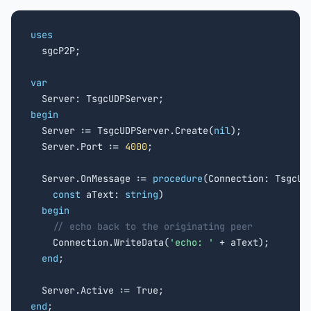
uses

  sgcP2P;

var
begin

  Server := TsgcUDPServer.Create(
nil
);

  Server.Port := 
4000
;

  Server.OnMessage := 
procedure
(Connection: TsgcUDP
const
 aText: 
string
)

begin
// echo back to the originating peer
    Connection.WriteData(
'echo: '
 + aText);

end
;

end
;