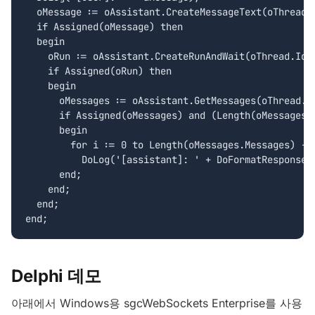
  oMessage := oAssistant.CreateMessageText(oThread.I
  if Assigned(oMessage) then

  begin

    oRun := oAssistant.CreateRunAndWait(oThread.Id);
    if Assigned(oRun) then

    begin

      oMessages := oAssistant.GetMessages(oThread.Id
      if Assigned(oMessages) and (Length(oMessages.M
      begin

        for i := 0 to Length(oMessages.Messages) - 1
          DoLog('[assistant]: ' + DoFormatResponse(o
      end;

    end;

  end;

Delphi 데모
아래에서 Windows용 sgcWebSockets Enterprise를 사용