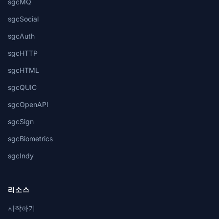
sgcMQ
sgcSocial
sgcAuth
sgcHTTP
sgcHTML
sgcQUIC
sgcOpenAPI
sgcSign
sgcBiometrics
sgcIndy
리소스
시작하기