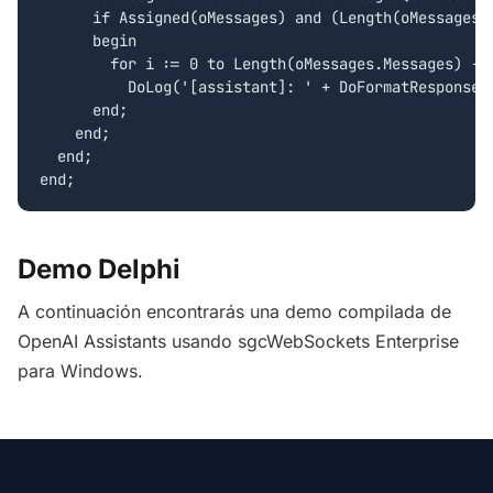
      if Assigned(oMessages) and (Length(oMessages.M
      begin

        for i := 0 to Length(oMessages.Messages) - 1
          DoLog('[assistant]: ' + DoFormatResponse(o
      end;

    end;

  end;

Demo Delphi
A continuación encontrarás una demo compilada de
OpenAI Assistants usando sgcWebSockets Enterprise
para Windows.