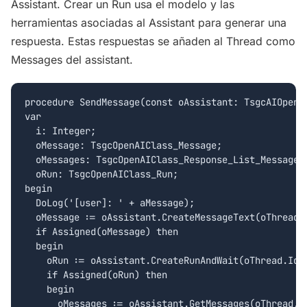
Assistant. Crear un Run usa el modelo y las
herramientas asociadas al Assistant para generar una
respuesta. Estas respuestas se añaden al Thread como
Messages del assistant.
procedure SendMessage(const oAssistant: TsgcAIOpenA
var

  i: Integer;

  oMessage: TsgcOpenAIClass_Message;

  oMessages: TsgcOpenAIClass_Response_List_Messages;
  oRun: TsgcOpenAIClass_Run;

begin

  DoLog('[user]: ' + aMessage);

  oMessage := oAssistant.CreateMessageText(oThread.I
  if Assigned(oMessage) then

  begin

    oRun := oAssistant.CreateRunAndWait(oThread.Id);
    if Assigned(oRun) then

    begin

      oMessages := oAssistant.GetMessages(oThread.Id