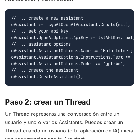
// ... create a new assistant

oAssistant := TsgcAIOpenAIAssistant.Create(nil);

// ... set your api key

oAssistant.OpenAIOptions.ApiKey := txtAPIKey.Text;

// ... assistant options

oAssistant.AssistantOptions.Name := 'Math Tutor';

oAssistant.AssistantOptions.Instructions.Text := 'Y
oAssistant.AssistantOptions.Model := 'gpt-4o';

// ... create the assistant

Paso 2: crear un Thread
Un Thread representa una conversación entre un
usuario y uno o varios Assistants. Puedes crear un
Thread cuando un usuario (o tu aplicación de IA) inicia
una conversación con tu Assistant.