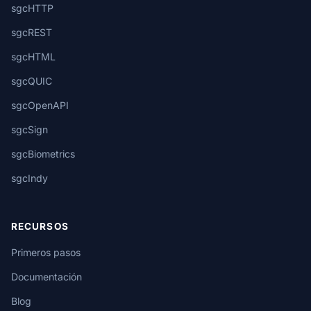
sgcHTTP
sgcREST
sgcHTML
sgcQUIC
sgcOpenAPI
sgcSign
sgcBiometrics
sgcIndy
RECURSOS
Primeros pasos
Documentación
Blog