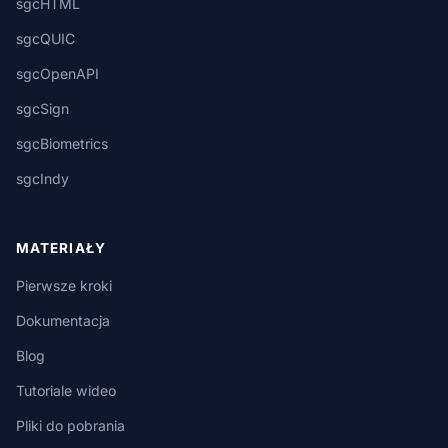
sgcHTML
sgcQUIC
sgcOpenAPI
sgcSign
sgcBiometrics
sgcIndy
MATERIAŁY
Pierwsze kroki
Dokumentacja
Blog
Tutoriale wideo
Pliki do pobrania