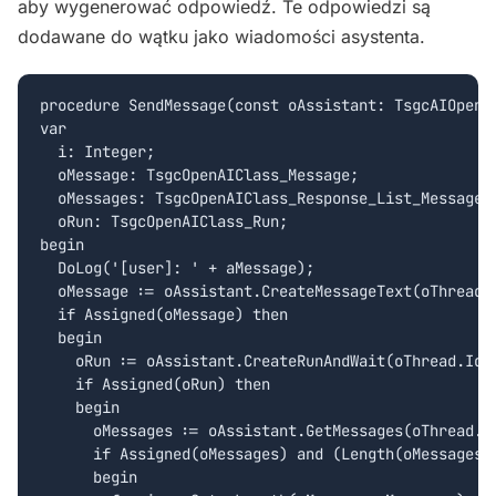
aby wygenerować odpowiedź. Te odpowiedzi są
dodawane do wątku jako wiadomości asystenta.
procedure SendMessage(const oAssistant: TsgcAIOpenA
var

  i: Integer;

  oMessage: TsgcOpenAIClass_Message;

  oMessages: TsgcOpenAIClass_Response_List_Messages;
  oRun: TsgcOpenAIClass_Run;

begin

  DoLog('[user]: ' + aMessage);

  oMessage := oAssistant.CreateMessageText(oThread.I
  if Assigned(oMessage) then

  begin

    oRun := oAssistant.CreateRunAndWait(oThread.Id);
    if Assigned(oRun) then

    begin

      oMessages := oAssistant.GetMessages(oThread.Id
      if Assigned(oMessages) and (Length(oMessages.M
      begin
