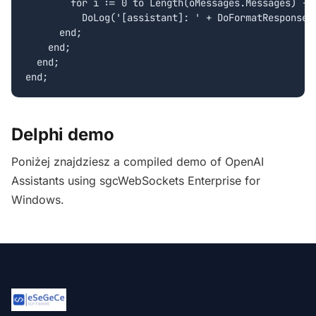
        for i := 0 to Length(oMessages.Messages) - 1
          DoLog('[assistant]: ' + DoFormatResponse(o
      end;

    end;

  end;

Delphi demo
Poniżej znajdziesz a compiled demo of OpenAI
Assistants using sgcWebSockets Enterprise for
Windows.