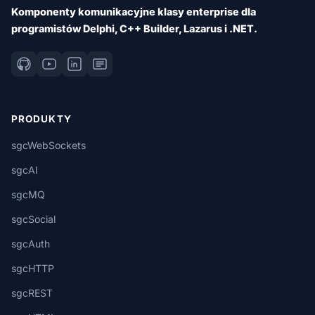
Komponenty komunikacyjne klasy enterprise dla
programistów Delphi, C++ Builder, Lazarus i .NET.
PRODUKTY
sgcWebSockets
sgcAI
sgcMQ
sgcSocial
sgcAuth
sgcHTTP
sgcREST