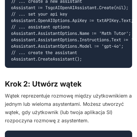
// ... create a new assistant

oAssistant := TsgcAIOpenAIAssistant.Create(nil);

// ... set your api key

oAssistant.OpenAIOptions.ApiKey := txtAPIKey.Text;

// ... assistant options

oAssistant.AssistantOptions.Name := 'Math Tutor';

oAssistant.AssistantOptions.Instructions.Text := 'Y
oAssistant.AssistantOptions.Model := 'gpt-4o';

// ... create the assistant

Krok 2: Utwórz wątek
Wątek reprezentuje rozmowę między użytkownikiem a
jednym lub wieloma asystentami. Możesz utworzyć
wątek, gdy użytkownik (lub twoja aplikacja SI)
rozpoczyna rozmowę z asystentem.