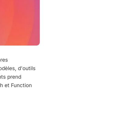
pres
odèles, d'outils
nts prend
ch et Function