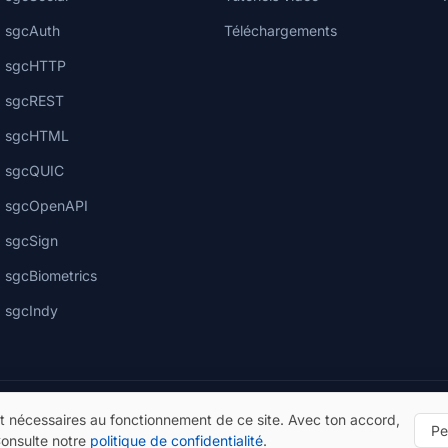
sgcAuth
Téléchargements
sgcHTTP
sgcREST
sgcHTML
sgcQUIC
sgcOpenAPI
sgcSign
sgcBiometrics
sgcIndy
t nécessaires au fonctionnement de ce site. Avec ton accord,
Pe
Consulte notre
politique de confidentialité
.