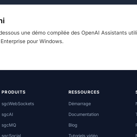
hi
-dessous une démo compilée des OpenAI Assistants util
Enterprise pour Windows.
PRODUITS
RESSOURCES
sgcWebSockets
Démarrage
sgcAI
Documentation
sgcMQ
Blog
sgcSocial
Tutoriels vidéo