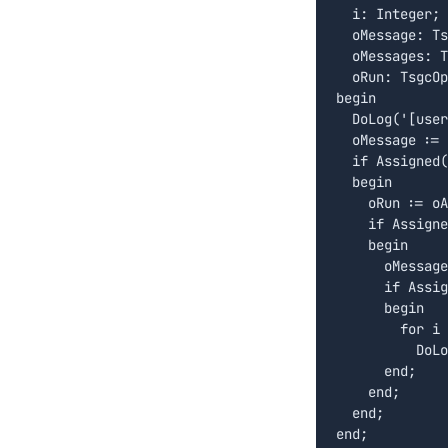
  i: Integer;

  oMessage: Ts
  oMessages: T
  oRun: TsgcOp
begin

  DoLog('[user
  oMessage := 
  if Assigned(
  begin

    oRun := oA
    if Assigne
    begin

      oMessage
      if Assig
      begin

        for i 
          DoLo
      end;

    end;

  end;
