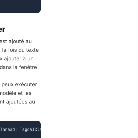
er
est ajouté au
a fois du texte
x ajouter à un
dans la fenêtre
u peux exécuter
modèle et les
nt ajoutées au
Thread: TsgcAIClass_Thread; const aMessage: string);
