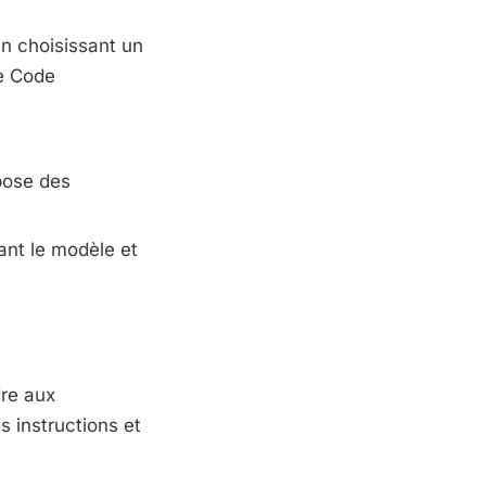
en choisissant un
me Code
pose des
ant le modèle et
dre aux
 instructions et