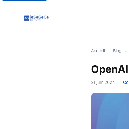
Accueil
›
Blog
›
OpenAI 
21 juin 2024
·
Co