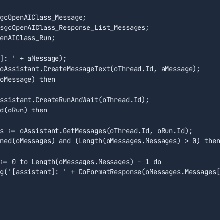
gcOpenAIClass_Message;

sgcOpenAIClass_Response_List_Messages;

enAIClass_Run;

]: ' + aMessage);

oAssistant.CreateMessageText(oThread.Id, aMessage);

oMessage) then

ssistant.CreateRunAndWait(oThread.Id);

d(oRun) then

s := oAssistant.GetMessages(oThread.Id, oRun.Id);

ned(oMessages) and (Length(oMessages.Messages) > 0) then

:= 0 to Length(oMessages.Messages) - 1 do

g('[assistant]: ' + DoFormatResponse(oMessages.Messages[