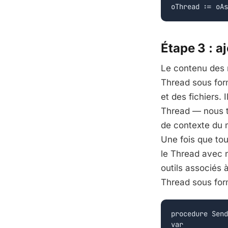
Étape 3 : a
Le contenu des m
Thread sous for
et des fichiers.
Thread — nous tr
de contexte du 
Une fois que tou
le Thread avec n
outils associés 
Thread sous for
procedure Send
var
