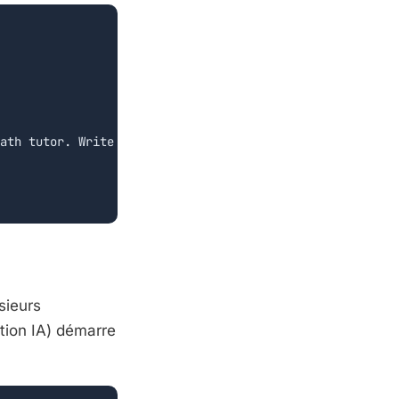
ath tutor. Write and run code to answer math questions.'
sieurs
ation IA) démarre