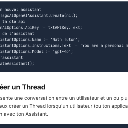
n nouvel assistant

TsgcAIOpenAIAssistant.Create(nil);

 ta clé api

nAIOptions.ApiKey := txtAPIKey.Text;

 de l'assistant

istantOptions.Name := 'Math Tutor';

istantOptions.Instructions.Text := 'You are a personal m
istantOptions.Model := 'gpt-4o';

'assistant

réer un Thread
ente une conversation entre un utilisateur et un ou plu
eux créer un Thread lorsqu'un utilisateur (ou ton applic
n avec ton Assistant.