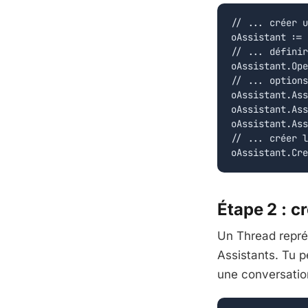
// ... créer u
oAssistant := 
// ... définir
oAssistant.Ope
// ... options
oAssistant.Ass
oAssistant.Ass
oAssistant.Ass
// ... créer l
Étape 2 : c
Un Thread représ
Assistants. Tu p
une conversatio