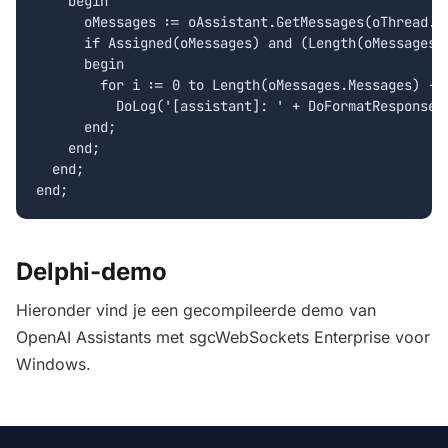
    begin

      oMessages := oAssistant.GetMessages(oThread.Id
      if Assigned(oMessages) and (Length(oMessages.M
      begin

        for i := 0 to Length(oMessages.Messages) - 1
          DoLog('[assistant]: ' + DoFormatResponse(o
      end;

    end;

  end;

Delphi-demo
Hieronder vind je een gecompileerde demo van
OpenAI Assistants met sgcWebSockets Enterprise voor
Windows.