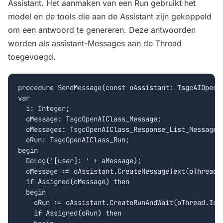
Assistant. Het aanmaken van een Run gebruikt het
model en de tools die aan de Assistant zijn gekoppeld
om een antwoord te genereren. Deze antwoorden
worden als assistant-Messages aan de Thread
toegevoegd.
procedure SendMessage(const oAssistant: TsgcAIOpenA
var

  i: Integer;

  oMessage: TsgcOpenAIClass_Message;

  oMessages: TsgcOpenAIClass_Response_List_Messages;
  oRun: TsgcOpenAIClass_Run;

begin

  DoLog('[user]: ' + aMessage);

  oMessage := oAssistant.CreateMessageText(oThread.I
  if Assigned(oMessage) then

  begin

    oRun := oAssistant.CreateRunAndWait(oThread.Id);
    if Assigned(oRun) then
