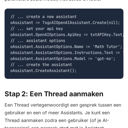
// ... create a new assistant

oAssistant := TsgcAIOpenAIAssistant.Create(nil);

// ... set your api key

oAssistant.OpenAIOptions.ApiKey := txtAPIKey.Text;

// ... assistant options

oAssistant.AssistantOptions.Name := 'Math Tutor';

oAssistant.AssistantOptions.Instructions.Text := 'Y
oAssistant.AssistantOptions.Model := 'gpt-4o';

// ... create the assistant

Stap 2: Een Thread aanmaken
Een Thread vertegenwoordigt een gesprek tussen een
gebruiker en een of meer Assistants. Je kunt een
Thread aanmaken zodra een gebruiker (of je AI-
toepassing) een gesprek start met je Assistant.