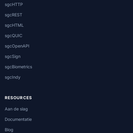
sgcHTTP
sgcREST
sgcHTML
sgcQUIC
sgcOpenAPI
sgcSign
sgcBiometrics
sgcIndy
RESOURCES
Aan de slag
Documentatie
Blog