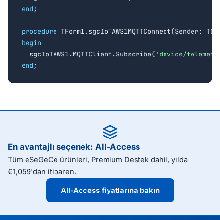
end
;

procedure
begin

  sgcIoTAWS1.MQTTClient.Subscribe(
'device/telemetr
end
;
En avantajlı seçenek: All-Access
Tüm eSeGeCe ürünleri, Premium Destek dahil, yılda
€1,059'dan itibaren.
All-Access fiyatlarına bakın