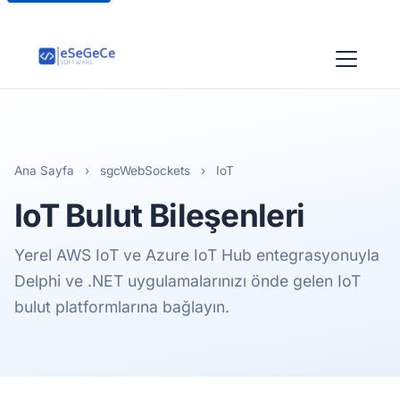
Ana Sayfa
›
sgcWebSockets
›
IoT
IoT Bulut
Bileşenleri
Yerel AWS IoT ve Azure IoT Hub entegrasyonuyla
Delphi ve .NET uygulamalarınızı önde gelen IoT
bulut platformlarına bağlayın.