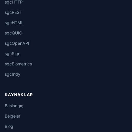
sgcHTTP
sgcREST
sgcHTML
sgcQUIC
sgcOpenAPI
sgcSign
sgcBiometrics
sgcIndy
KAYNAKLAR
Başlangıç
Belgeler
Blog