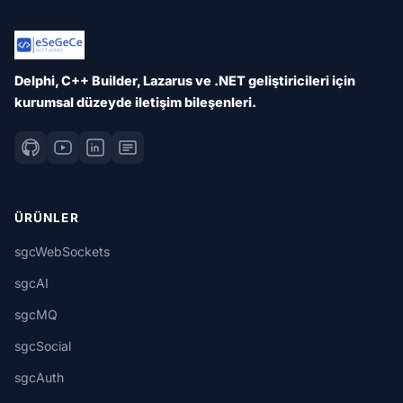
Delphi, C++ Builder, Lazarus ve .NET geliştiricileri için
kurumsal düzeyde iletişim bileşenleri.
ÜRÜNLER
sgcWebSockets
sgcAI
sgcMQ
sgcSocial
sgcAuth