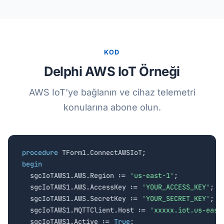
KOD
Delphi AWS IoT Örneği
AWS IoT'ye bağlanın ve cihaz telemetri
konularına abone olun.
procedure
begin

  sgcIoTAWS1.AWS.Region := 
'us-east-1'
;

  sgcIoTAWS1.AWS.AccessKey := 
'YOUR_ACCESS_KEY'
;

  sgcIoTAWS1.AWS.SecretKey := 
'YOUR_SECRET_KEY'
;

  sgcIoTAWS1.MQTTClient.Host := 
'xxxxx.iot.us-east
  sgcIoTAWS1.Active := 
True