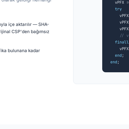

  vPFX 
try
    vPFX
    vPFX
yla içe aktarılır — SHA-
    vPFX
ijinal CSP'den bağımsız
// v
finall
    vPFX
ifika bulunana kadar
end
end
;