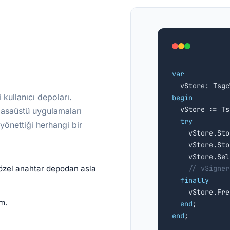
var
kullanıcı depoları.
begin

  vStore := T
 masaüstü uygulamaları
try
önettiği herhangi bir
    vStore.Sto
    vStore.Sto
    vStore.Sel
özel anahtar depodan asla
// vSigner
finally
    vStore.Free
m.
end
end
;