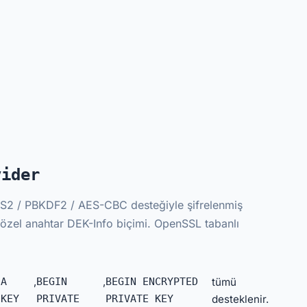
vider
S2 / PBKDF2 / AES-CBC desteğiyle şifrelenmiş
özel anahtar DEK-Info biçimi. OpenSSL tabanlı
SA
,
BEGIN
,
BEGIN ENCRYPTED
tümü
 KEY
PRIVATE
PRIVATE KEY
desteklenir.