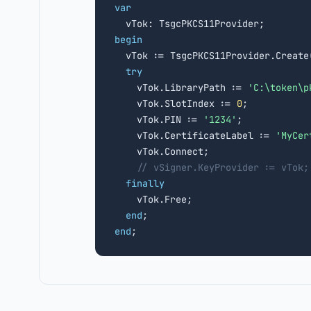
var
begin

  vTok := TsgcPKCS11Provider.Create
try
    vTok.LibraryPath := 
'C:\token\p
    vTok.SlotIndex := 
0
;

    vTok.PIN := 
'1234'
;

    vTok.CertificateLabel := 
'MyCer
    vTok.Connect;

// vSigner.KeyProvider := vTok;
finally
    vTok.Free;

end
end
;