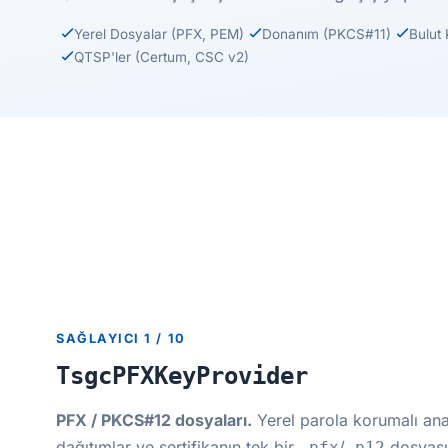
Yerel Dosyalar (PFX, PEM)
Donanım (PKCS#11)
Bulut
QTSP'ler (Certum, CSC v2)
SAĞLAYICI 1 / 10
TsgcPFXKeyProvider
PFX / PKCS#12 dosyaları.
Yerel parola korumalı ana
dağıtımlar ve sertifikanın tek bir
/
dosyası 
.pfx
.p12