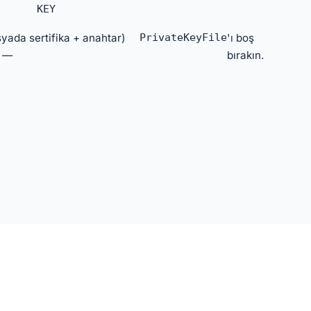
KEY
syada sertifika + anahtar)
PrivateKeyFile
'ı boş
r —
bırakın.