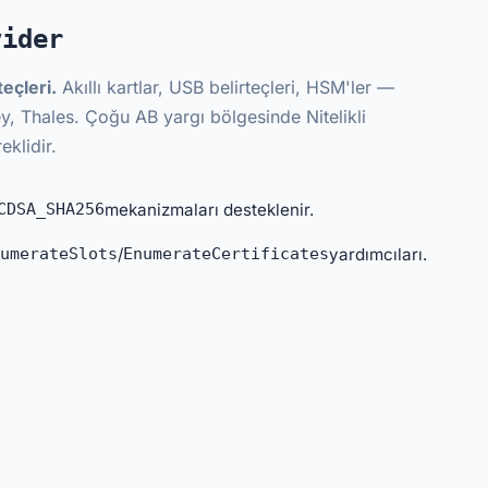
vider
eçleri.
Akıllı kartlar, USB belirteçleri, HSM'ler —
y, Thales. Çoğu AB yargı bölgesinde Nitelikli
eklidir.
CDSA_SHA256
mekanizmaları desteklenir.
umerateSlots
/
EnumerateCertificates
yardımcıları.