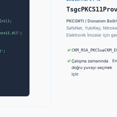
TsgcPKCS11Pro
PKCS#11 / Donanım Belirt
(
nil
);

SafeNet, YubiKey, Nitroke
kcs11.dll'
;

Elektronik İmzalar için ger
CKM_RSA_PKCS
ve
CKM_E
t'
;

Çalışma zamanında
En
doğru yuvayı seçmek
için