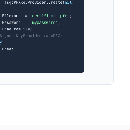
:= TsgcPFXKeyProvider.Create(
nil
);

.FileName := 
'certificate.pfx'
;

.Password := 
'mypassword'
;

.LoadFromFile;

Signer.KeyProvider := vPFX;
y
.Free;
