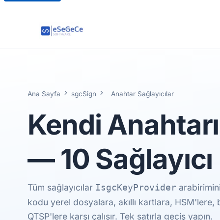
Ana Sayfa
sgcSign
Anahtar Sağlayıcılar
Kendi Anahtarın
—
10 Sağlayıcı
Tüm sağlayıcılar
arabirimin
IsgcKeyProvider
kodu yerel dosyalara, akıllı kartlara, HSM'lere
QTSP'lere karşı çalışır. Tek satırla geçiş yapın.