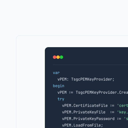
var
begin

  vPEM := TsgcPEMKeyProvider.Cre
try
    vPEM.CertificateFile := 
'cer
    vPEM.PrivateKeyFile  := 
'key
    vPEM.PrivateKeyPassword := 
'
    vPEM.LoadFromFile;
