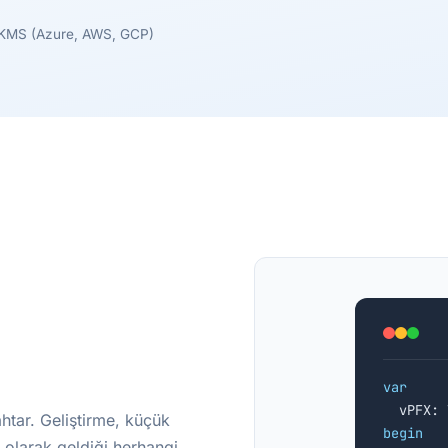
 KMS (Azure, AWS, GCP)
var
htar. Geliştirme, küçük
begin
olarak geldiği herhangi