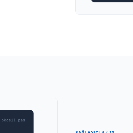
pkcs11.pas
SAĞLAYICI 4 / 10