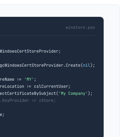
winstore.pas
sgcWindowsCertStoreProvider.Create(
nil
);

reName := 
'MY'
;

reLocation := cslCurrentUser;

ectCertificateBySubject(
'My Company'
);

.KeyProvider := vStore;
;
