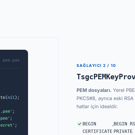
pem.pas
SAĞLAYICI 2 / 10
TsgcPEMKeyPro
PEM dosyaları.
Yerel PBE
ate(
nil
);

PKCS#8, ayrıca eski RSA 
hatlar için idealdir.
t.pem'
;

.pem'
;

BEGIN
,
BEGIN R
secret'
;

CERTIFICATE
PRIVATE