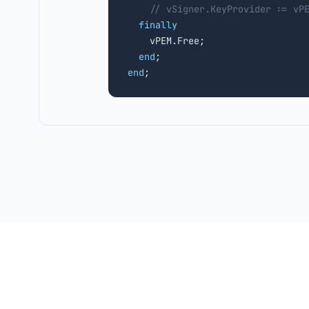
// vSigner.KeyProvider := vP
finally
    vPEM.Free;

end
end
;