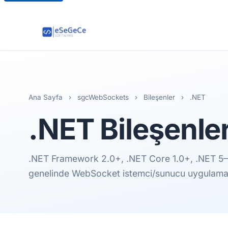
Ana Sayfa
›
sgcWebSockets
›
Bileşenler
›
.NET
.NET
Bileşenler
.NET Framework 2.0+, .NET Core 1.0+, .NET 5–
genelinde WebSocket istemci/sunucu uygulamalar