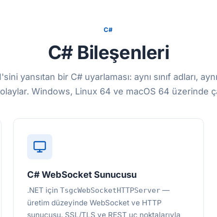
C#
C# Bileşenleri
'sini yansıtan bir C# uyarlaması: aynı sınıf adları, aynı 
 olaylar. Windows, Linux 64 ve macOS 64 üzerinde çal
C# WebSocket Sunucusu
.NET için
—
TsgcWebSocketHTTPServer
üretim düzeyinde WebSocket ve HTTP
sunucusu. SSL/TLS ve REST uç noktalarıyla