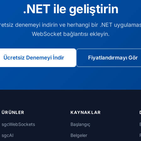
.NET ile geliştirin
etsiz denemeyi indirin ve herhangi bir .NET uygulama
WebSocket bağlantısı ekleyin.
Ücretsiz Denemeyi İndir
Fiyatlandırmayı Gör
ÜRÜNLER
KAYNAKLAR
sgcWebSockets
Başlangıç
sgcAI
Belgeler