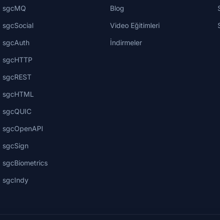
sgcMQ
Blog
sgcSocial
Video Eğitimleri
sgcAuth
İndirmeler
sgcHTTP
sgcREST
sgcHTML
sgcQUIC
sgcOpenAPI
sgcSign
sgcBiometrics
sgcIndy