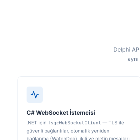
Delphi API
aynı
C# WebSocket İstemcisi
.NET için
— TLS ile
TsgcWebSocketClient
güvenli bağlantılar, otomatik yeniden
bağlanma (WatchDog), ikili ve metin mesajları