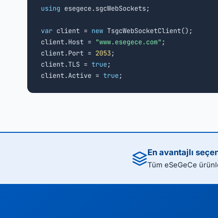
using
 esegece.sgcWebSockets;

var
 client = 
new
 TsgcWebSocketClient();

client.Host = 
"www.esegece.com"
;

client.Port = 
2053
;

client.TLS = 
true
;

client.Active = 
true
;
En avantajlı seçe
Tüm eSeGeCe ürünler