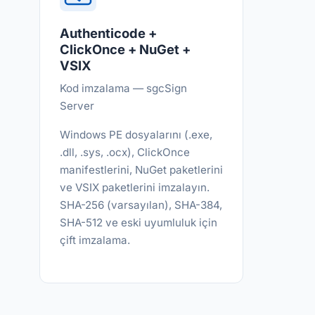
Authenticode +
ClickOnce + NuGet +
VSIX
Kod imzalama — sgcSign
Server
Windows PE dosyalarını (.exe,
.dll, .sys, .ocx), ClickOnce
manifestlerini, NuGet paketlerini
ve VSIX paketlerini imzalayın.
SHA-256 (varsayılan), SHA-384,
SHA-512 ve eski uyumluluk için
çift imzalama.