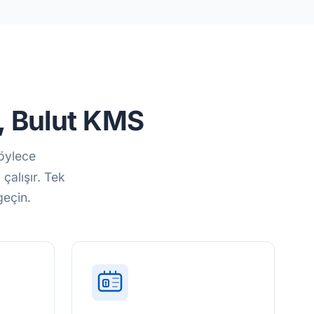
i, Bulut KMS
böylece
çalışır. Tek
geçin.