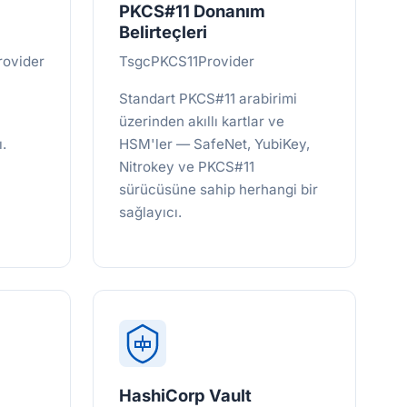
PKCS#11 Donanım
Belirteçleri
ovider
TsgcPKCS11Provider
Standart PKCS#11 arabirimi
üzerinden akıllı kartlar ve
ı.
HSM'ler — SafeNet, YubiKey,
Nitrokey ve PKCS#11
sürücüsüne sahip herhangi bir
sağlayıcı.
HashiCorp Vault