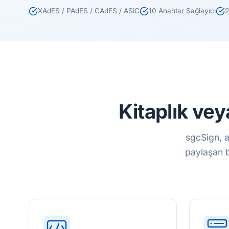
XAdES / PAdES / CAdES / ASiC
10 Anahtar Sağlayıcı
2
Kitaplık ve
sgcSign, a
paylaşan b