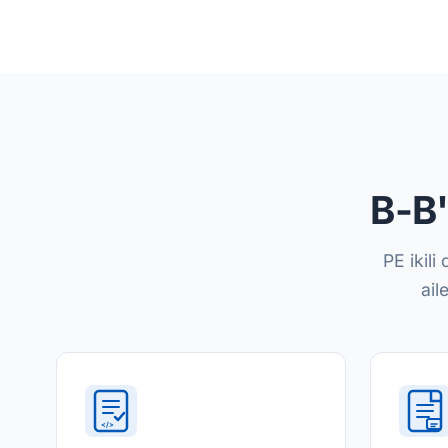
B-B'
PE ikili
ail
</>