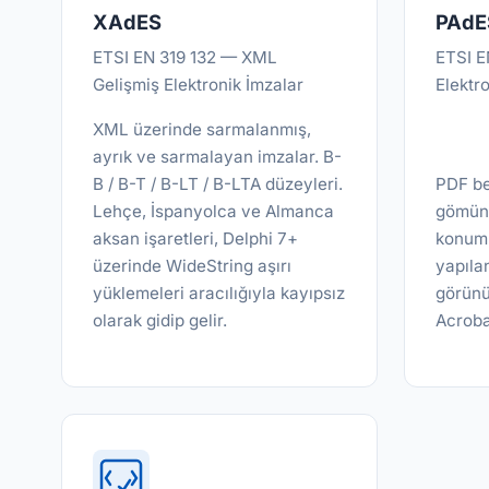
XAdES
PAdE
ETSI EN 319 132 — XML
ETSI E
Gelişmiş Elektronik İmzalar
Elektr
XML üzerinde sarmalanmış,
ayrık ve sarmalayan imzalar. B-
B / B-T / B-LT / B-LTA düzeyleri.
PDF bel
Lehçe, İspanyolca ve Almanca
gömün.
aksan işaretleri, Delphi 7+
konum, 
üzerinde WideString aşırı
yapılan
yüklemeleri aracılığıyla kayıpsız
görünü
olarak gidip gelir.
Acroba