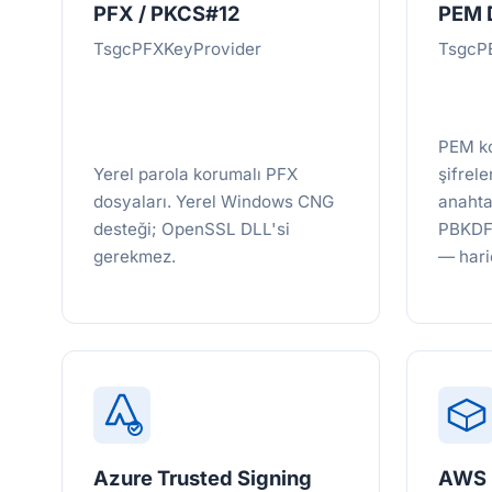
PFX / PKCS#12
PEM 
TsgcPFXKeyProvider
TsgcP
PEM ko
Yerel parola korumalı PFX
şifrel
dosyaları. Yerel Windows CNG
anahta
desteği; OpenSSL DLL'si
PBKDF
gerekmez.
— hari
Azure Trusted Signing
AWS