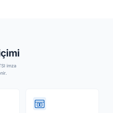
içimi
ETSI imza
nir.