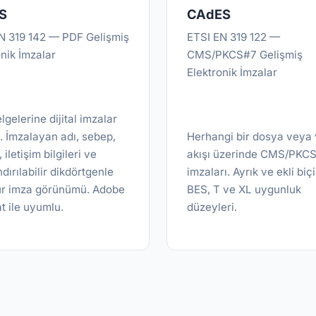
S
CAdES
N 319 142 — PDF Gelişmiş
ETSI EN 319 122 —
onik İmzalar
CMS/PKCS#7 Gelişmiş
Elektronik İmzalar
gelerine dijital imzalar
 İmzalayan adı, sebep,
Herhangi bir dosya veya 
iletişim bilgileri ve
akışı üzerinde CMS/PKCS#
dırılabilir dikdörtgenle
imzaları. Ayrık ve ekli biç
r imza görünümü. Adobe
BES, T ve XL uygunluk
t ile uyumlu.
düzeyleri.