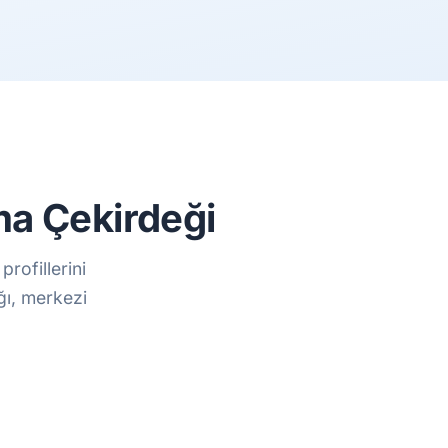
ma Çekirdeği
rofillerini
ğı, merkezi