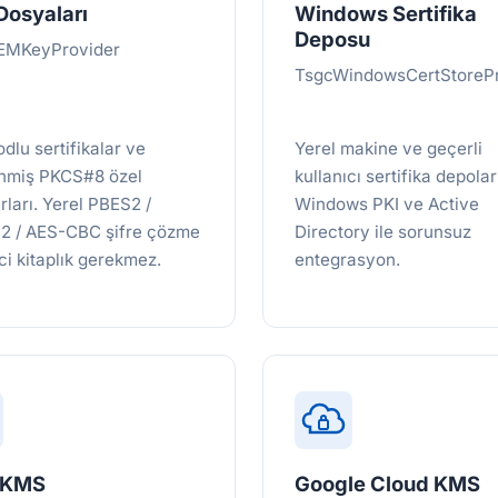
Dosyaları
Windows Sertifika
Deposu
EMKeyProvider
TsgcWindowsCertStorePr
dlu sertifikalar ve
Yerel makine ve geçerli
enmiş PKCS#8 özel
kullanıcı sertifika depolar
rları. Yerel PBES2 /
Windows PKI ve Active
2 / AES-CBC şifre çözme
Directory ile sorunsuz
ci kitaplık gerekmez.
entegrasyon.
 KMS
Google Cloud KMS