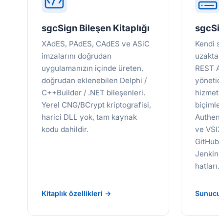
sgcSign Bileşen Kitaplığı
sgcSi
XAdES, PAdES, CAdES ve ASiC
Kendi 
imzalarını doğrudan
uzakta
uygulamanızın içinde üreten,
REST A
doğrudan eklenebilen Delphi /
yöneti
C++Builder / .NET bileşenleri.
hizmeti
Yerel CNG/BCrypt kriptografisi,
biçiml
harici DLL yok, tam kaynak
Authen
kodu dahildir.
ve VSI
GitHub
Jenkin
hatları
Kitaplık özellikleri →
Sunucu