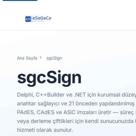
Ana Sayfa
sgcSign
sgcSign
Delphi, C++Builder ve .NET için kurumsal düzeyd
anahtar sağlayıcı ve 21 önceden yapılandırılmış
PAdES, CAdES ve ASiC imzaları üretir — süreç içi
veya derleme çiftlikleri için kendi sunucunuzda
hizmeti olarak sunulur.