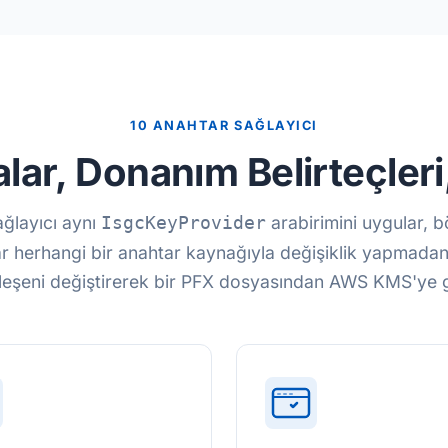
10 ANAHTAR SAĞLAYICI
lar, Donanım Belirteçler
ğlayıcı aynı
arabirimini uygular, 
IsgcKeyProvider
ar herhangi bir anahtar kaynağıyla değişiklik yapmadan 
ileşeni değiştirerek bir PFX dosyasından AWS KMS'ye 