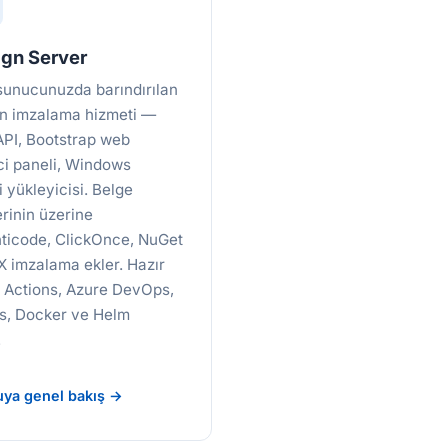
gn Server
sunucunuzda barındırılan
n imzalama hizmeti —
PI, Bootstrap web
ci paneli, Windows
 yükleyicisi. Belge
erinin üzerine
ticode, ClickOnce, NuGet
X imzalama ekler. Hazır
 Actions, Azure DevOps,
s, Docker ve Helm
.
ya genel bakış →