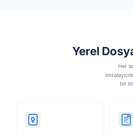
Yerel Dosya
Her sa
imzalayıcıl
bir b