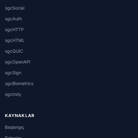
sgcSocial
sgcAuth
sgcHTTP
sgcHTML
sgcQUIC
sgcOpenAPI
sgcSign
sgcBiometrics
sgcIndy
KAYNAKLAR
Başlangıç
Belgeler