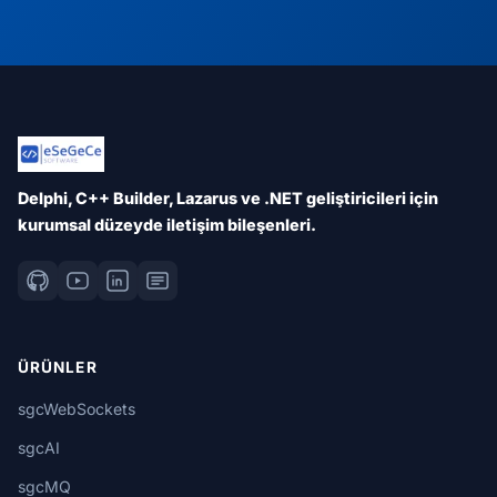
Delphi, C++ Builder, Lazarus ve .NET geliştiricileri için
kurumsal düzeyde iletişim bileşenleri.
ÜRÜNLER
sgcWebSockets
sgcAI
sgcMQ