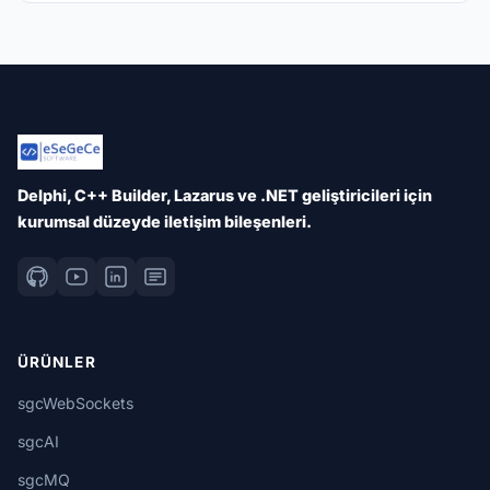
Delphi, C++ Builder, Lazarus ve .NET geliştiricileri için
kurumsal düzeyde iletişim bileşenleri.
ÜRÜNLER
sgcWebSockets
sgcAI
sgcMQ