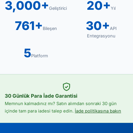
3,000+
20+
Geliştirici
Yıl
761+
30+
Bileşen
API
Entegrasyonu
5
Platform
30 Günlük Para İade Garantisi
Memnun kalmadınız mı? Satın alımdan sonraki 30 gün
içinde tam para iadesi talep edin.
İade politikasına bakın