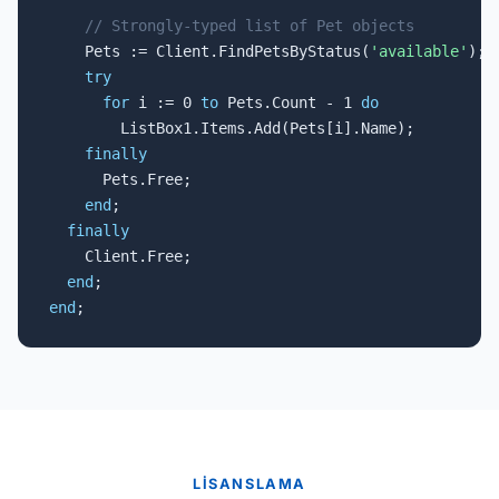
// Strongly-typed list of Pet objects
    Pets := Client.FindPetsByStatus(
'available'
);

try
for
 i := 0 
to
 Pets.Count - 1 
do
        ListBox1.Items.Add(Pets[i].Name);

finally
      Pets.Free;

end
;

finally
    Client.Free;

end
end
;
LISANSLAMA