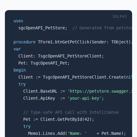
DELPHI
uses

  sgcOpenAPI_PetStore;  
// Generated from petstore
procedure
var

  Client: TsgcOpenAPI_PetStoreClient;

begin

  Client := TsgcOpenAPI_PetStoreClient.Create(
nil
);
try
    Client.BaseURL := 
'https://petstore.swagger.io
    Client.ApiKey  := 
'your-api-key'
;

// Type-safe API call with IntelliSense
    Pet := Client.GetPetById(42);

try
      Memo1.Lines.Add(
'Name: '
    + Pet.Name);
