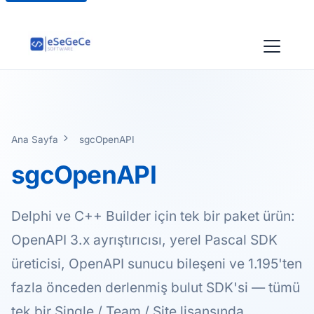
Ana Sayfa
sgcOpenAPI
sgcOpenAPI
Delphi ve C++ Builder için tek bir paket ürün:
OpenAPI 3.x ayrıştırıcısı, yerel Pascal SDK
üreticisi, OpenAPI sunucu bileşeni ve 1.195'ten
fazla önceden derlenmiş bulut SDK'si — tümü
tek bir Single / Team / Site lisansında.