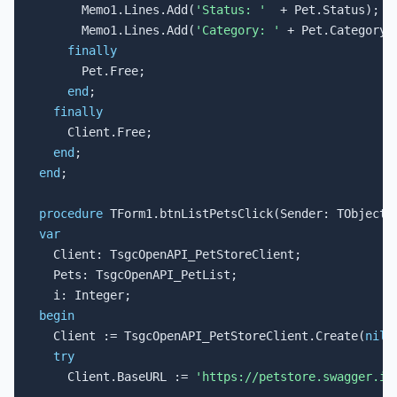
      Memo1.Lines.Add(
'Status: '
  + Pet.Status);

      Memo1.Lines.Add(
'Category: '
 + Pet.Category.N
finally
      Pet.Free;

end
;

finally
    Client.Free;

end
end
;

procedure
var

  Client: TsgcOpenAPI_PetStoreClient;

  Pets: TsgcOpenAPI_PetList;

begin

  Client := TsgcOpenAPI_PetStoreClient.Create(
nil
);
try
    Client.BaseURL := 
'https://petstore.swagger.io