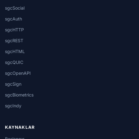
sgcSocial
sgcAuth
sgcHTTP
sgcREST
sgcHTML
sgcQUIC
sgcOpenAPI
sgcSign
sgcBiometrics
sgcIndy
KAYNAKLAR
Başlangıç