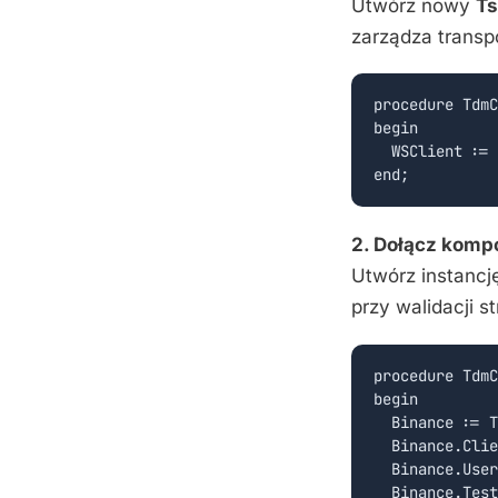
Utwórz nowy
Ts
zarządza trans
procedure TdmC
begin

  WSClient := 
2. Dołącz komp
Utwórz instanc
przy walidacji s
procedure TdmC
begin

  Binance := T
  Binance.Clie
  Binance.User
  Binance.Test