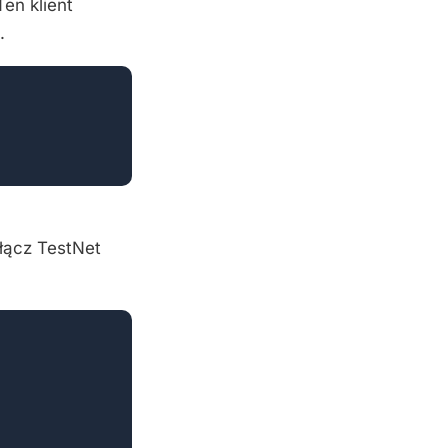
en klient
e.
łącz TestNet