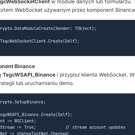
gcWebSocketClient
w module danych lub formularzu. T
portem WebSocket używanym przez komponent Binanc
rypto.DataModuleCreate(Sender: TObject);

TsgcWebSocketClient.Create(Self);

onent Binance
ję
TsgcWSAPI_Binance
i przypisz klienta WebSocket. W
trategii lub uruchamianiu demo.
rypto.SetupBinance;

sgcWSAPI_Binance.Create(Self);

nt := WSClient;

Stream := True;            // stream account updates

Net := chkUseTestNet.Checked;
