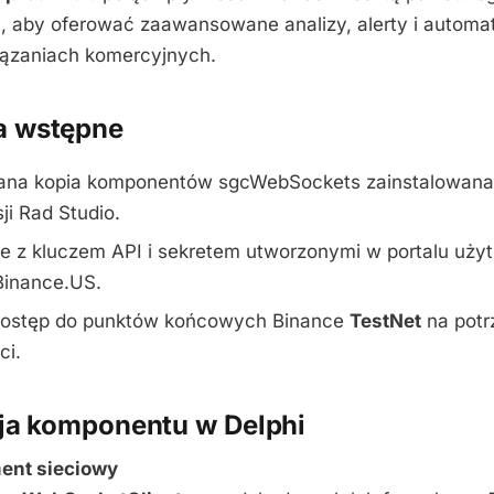
I), aby oferować zaawansowane analizy, alerty i automa
iązaniach komercyjnych.
 wstępne
ana kopia komponentów sgcWebSockets zainstalowana 
ji Rad Studio.
e z kluczem API i sekretem utworzonymi w portalu uży
Binance.US.
dostęp do punktów końcowych Binance
TestNet
na potr
ci.
ja komponentu w Delphi
ment sieciowy