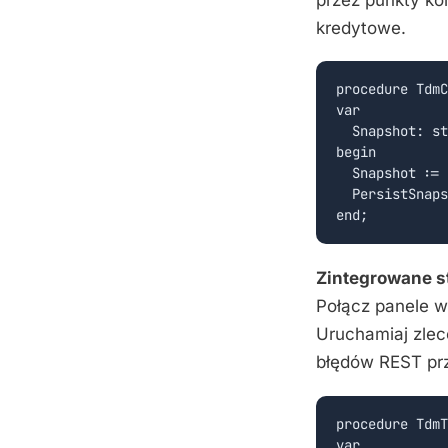
kredytowe.
procedure TdmC
var

  Snapshot: st
begin

  Snapshot := 
  PersistSnaps
Zintegrowane 
Połącz panele 
Uruchamiaj zlec
błędów REST pr
procedure TdmT
var
