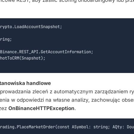
rypto.LoadAccountSnapshot;

ring;

Binance.REST_API.GetAccountInformation;

hotToCRM(Snapshot);

stanowiska handlowe
wprowadzania zleceń z automatycznym zarządzaniem r
enia w odpowiedzi na własne analizy, zachowując obs
zez
OnBinanceHTTPException
.
rading.PlaceMarketOrder(const ASymbol: string; AQty: Dou