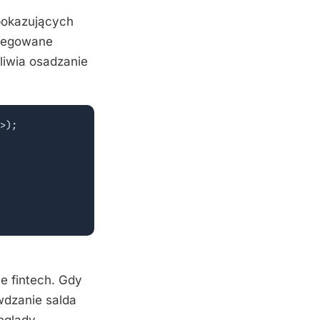
pokazujących
gregowane
iwia osadzanie
>);

e fintech. Gdy
wdzanie salda
eglądy