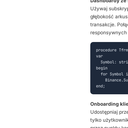
Dashboardy ze
Używaj subskry
głębokość arkus
transakcje. Poł
responsywnych p
procedure Tfrm
var

  Symbol: stri
begin

  for Symbol i
    Binance.Su
Onboarding kli
Udostępniaj prz
tylko użytkowni
przez punkty ko