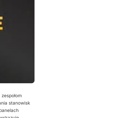
ć zespołom
ania stanowisk
panelach
 wskazuje