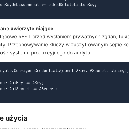
enKeyOnDisconnect := blkodDeleteListenKey;

dane uwierzytelniające
ępowe REST przed wysłaniem prywatnych żądań, takich
aty. Przechowywanie kluczy w zaszyfrowanym sejfie k
ość systemu produkcyjnego do audytu.
rypto.ConfigureCredentials(const AKey, ASecret: string);

nce.ApiKey := AKey;

nce.ApiSecret := ASecret;

e użycia