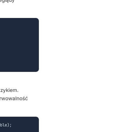
yzykiem.
erwowalność
ble);
