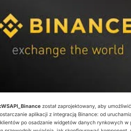
cWSAPI_Binance
został zaprojektowany, aby umożliwi
ostarczanie aplikacji z integracją Binance: od uruchami
 klientów po osadzanie widgetów danych rynkowych w 
n przewodnik wyjaśnia, jak skonfigurować komponent,