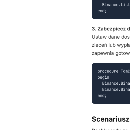
  Binance.List
3. Zabezpiecz 
Ustaw dane dost
zleceń lub wypł
zapewnia gotow
procedure TdmC
begin

  Binance.Bina
  Binance.Bina
Scenariusz