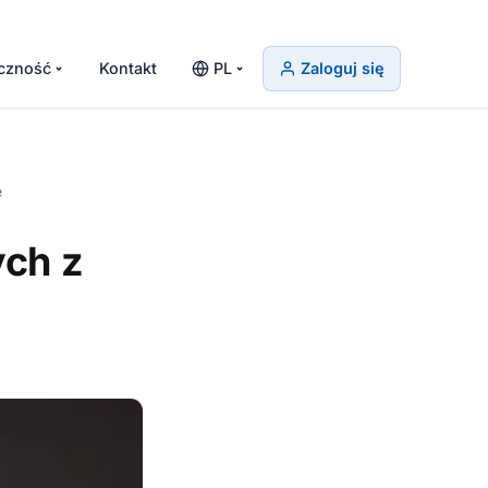
czność
Kontakt
PL
Zaloguj się
e
ych z