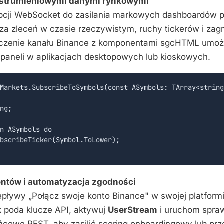
 strumieniowymi danymi rynkowymi
pcji WebSocket do zasilania markowych dashboardów 
za zleceń w czasie rzeczywistym, ruchy tickerów i za
ączenie kanału Binance z komponentami sgcHTML umożl
aneli w aplikacjach desktopowych lub kioskowych.
Markets.SubscribeToSymbols(const ASymbols: TArray<string
ng;

n ASymbols do

bscribeTicker(Symbol.ToLower);

entów i automatyzacja zgodności
epływy „Połącz swoje konto Binance" w swojej platformi
k poda klucze API, aktywuj
UserStream
i uruchom spra
ńcowe REST, aby zasilić scoring onboardingowy lub prz