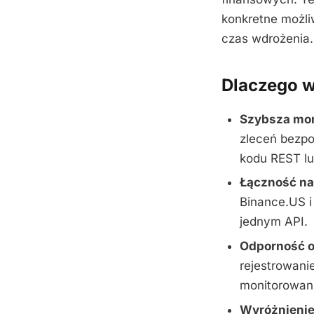
konkretne możli
czas wdrożenia
Dlaczego w
Szybsza mon
zleceń bezpo
kodu REST l
Łączność na
Binance.US i
jednym API.
Odporność o
rejestrowani
monitorowani
Wyróżnienie