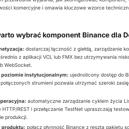
wości komercyjne i omawia kluczowe wzorce techniczn
.
arto wybrać komponent Binance dla D
etyzacja:
dostarczaj łączność z giełdą, zarządzanie ko
średnio z aplikacji VCL lub FMX bez utrzymywania ni
ub WebSocket.
 poziomie instytucjonalnym:
ujednolicony dostęp do B
 połączonych strumieni pozwala utrzymać szeroki zasi
peracyjna:
automatyczne zarządzanie cyklem życia Li
e HTTP/REST i przełączanie TestNet upraszczają testow
e produkcji.
 produktu:
połącz płynność Binance z resztą pakietu 