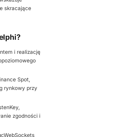
e skracające
elphi?
ntem i realizację
skopoziomowego
inance Spot,
ęg rynkowy przy
stenKey,
anie zgodności i
sgcWebSockets