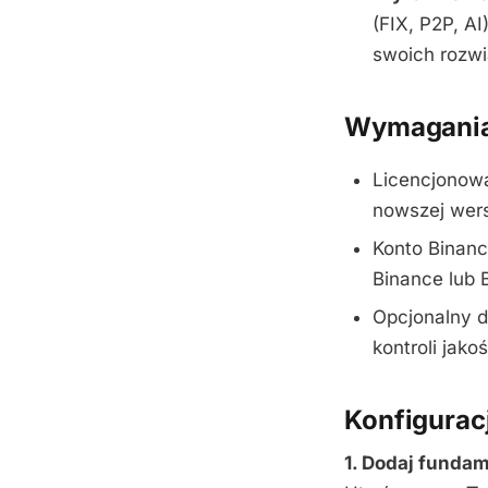
(FIX, P2P, A
swoich rozw
Wymagania
Licencjonow
nowszej wers
Konto Binanc
Binance lub 
Opcjonalny 
kontroli jakoś
Konfigurac
1. Dodaj funda