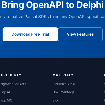
Bring OpenAPI to Delphi
erate native Pascal SDKs from any OpenAPI specificat
Download Free Trial
View Features
PRODUKTY
MATERIAŁY
sgcWebSockets
Pierwsze kroki
sgcAI
Dokumentacja
sgcMQ
Blog