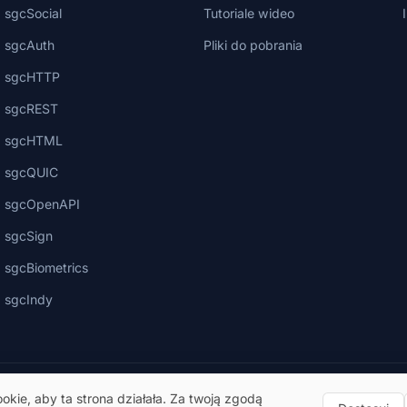
sgcSocial
Tutoriale wideo
sgcAuth
Pliki do pobrania
sgcHTTP
sgcREST
sgcHTML
sgcQUIC
sgcOpenAPI
sgcSign
sgcBiometrics
sgcIndy
kie, aby ta strona działała. Za twoją zgodą