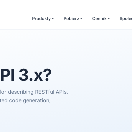
Produkty
Pobierz
Cennik
Społe
I 3.x
?
for describing RESTful APIs.
ted code generation,