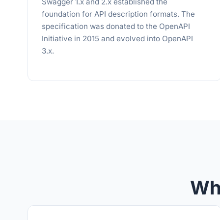
Swagger 1.x and 2.x established the
foundation for API description formats. The
specification was donated to the OpenAPI
Initiative in 2015 and evolved into OpenAPI
3.x.
Wha