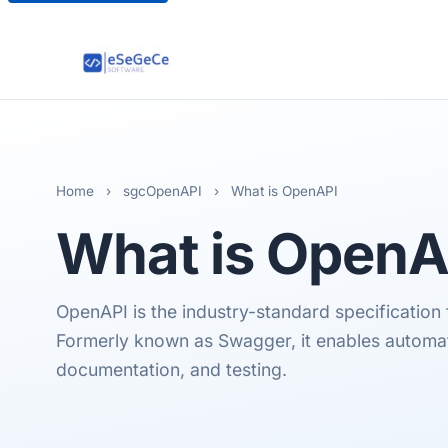
Home
›
sgcOpenAPI
›
What is OpenAPI
What is
OpenAP
OpenAPI is the industry-standard specification 
Formerly known as Swagger, it enables automa
documentation, and testing.