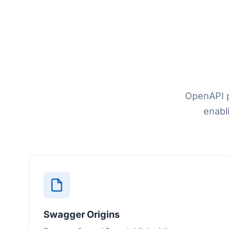
OpenAPI p
enabl
Swagger Origins