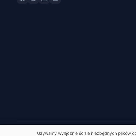
© 2026 eSeGeCe. Wszelkie prawa zastrzeżone.
Używamy wyłącznie ściśle niezbędnych plików coo