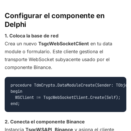
Configurar el componente en
Delphi
1. Coloca la base de red
Crea un nuevo
TsgcWebSocketClient
en tu data
module o formulario. Este cliente gestiona el
transporte WebSocket subyacente usado por el
componente Binance.
procedure TdmCrypto.DataModuleCreate(Sender: TObject
begin

  WSClient := TsgcWebSocketClient.Create(Self);

2. Conecta el componente Binance
Instancia
TsgcWSAPI_Binance
y asigna el cliente