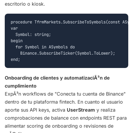
escritorio o kiosk.
procedure TfrmMarkets.SubscribeToSymbols(const ASymb
var

  Symbol: string;

begin

  for Symbol in ASymbols do

    Binance.SubscribeTicker(Symbol.ToLower);

Onboarding de clientes y automatizaciÃ³n de
cumplimiento
ExpÃ³n workflows de "Conecta tu cuenta de Binance"
dentro de tu plataforma fintech. En cuanto el usuario
aporte sus API keys, activa
UserStream
y realiza
comprobaciones de balance con endpoints REST para
alimentar scoring de onboarding o revisiones de