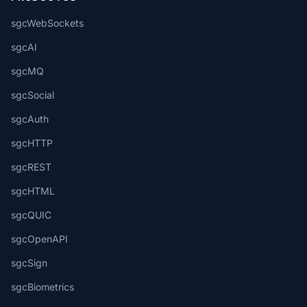
sgcWebSockets
sgcAI
sgcMQ
sgcSocial
sgcAuth
sgcHTTP
sgcREST
sgcHTML
sgcQUIC
sgcOpenAPI
sgcSign
sgcBiometrics