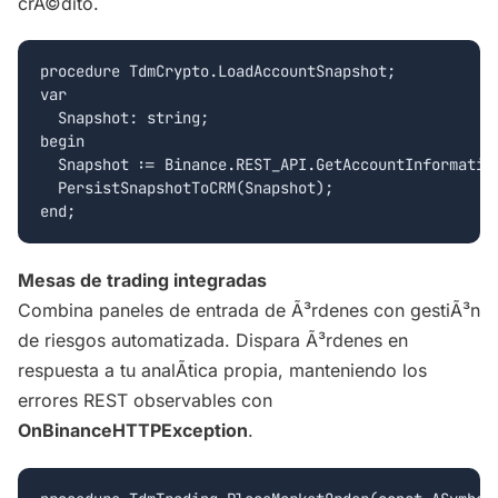
crÃ©dito.
procedure TdmCrypto.LoadAccountSnapshot;

var

  Snapshot: string;

begin

  Snapshot := Binance.REST_API.GetAccountInformation
  PersistSnapshotToCRM(Snapshot);

Mesas de trading integradas
Combina paneles de entrada de Ã³rdenes con gestiÃ³n
de riesgos automatizada. Dispara Ã³rdenes en
respuesta a tu analÃ­tica propia, manteniendo los
errores REST observables con
OnBinanceHTTPException
.