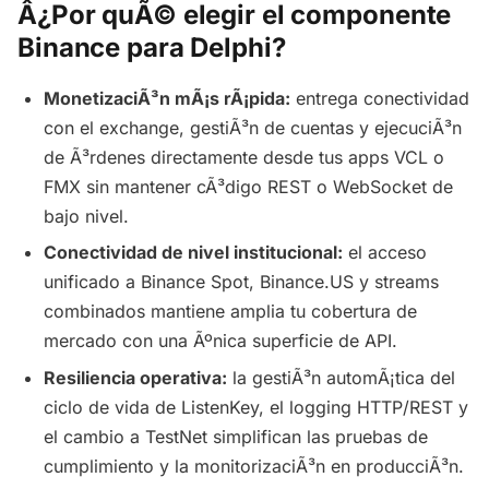
Â¿Por quÃ© elegir el componente
Binance para Delphi?
MonetizaciÃ³n mÃ¡s rÃ¡pida:
entrega conectividad
con el exchange, gestiÃ³n de cuentas y ejecuciÃ³n
de Ã³rdenes directamente desde tus apps VCL o
FMX sin mantener cÃ³digo REST o WebSocket de
bajo nivel.
Conectividad de nivel institucional:
el acceso
unificado a Binance Spot, Binance.US y streams
combinados mantiene amplia tu cobertura de
mercado con una Ãºnica superficie de API.
Resiliencia operativa:
la gestiÃ³n automÃ¡tica del
ciclo de vida de ListenKey, el logging HTTP/REST y
el cambio a TestNet simplifican las pruebas de
cumplimiento y la monitorizaciÃ³n en producciÃ³n.