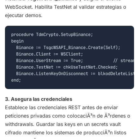
WebSocket. Habilita TestNet al validar estrategias o
ejecutar demos.
procedure TdmCrypto.SetupBinance;

begin

  Binance := TsgcWSAPI_Binance.Create(Self);

  Binance.Client := WSClient;

  Binance.UserStream := True;            // stream a
  Binance.TestNet := chkUseTestNet.Checked;

  Binance.ListenKeyOnDisconnect := blkodDeleteListen
3. Asegura las credenciales
Establece las credenciales REST antes de enviar
peticiones privadas como colocaciÃ³n de Ã³rdenes o
withdrawals. Guardar las keys en un secrets vault
cifrado mantiene los sistemas de producciÃ³n listos