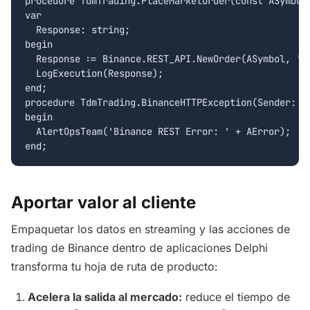
procedure TdmTrading.PlaceMarketOrder(const ASymbol:
var

  Response: string;

begin

  Response := Binance.REST_API.NewOrder(ASymbol, 'BU
  LogExecution(Response);

end;

procedure TdmTrading.BinanceHTTPException(Sender: TO
begin

  AlertOpsTeam('Binance REST Error: ' + AError);

Aportar valor al cliente
Empaquetar los datos en streaming y las acciones de
trading de Binance dentro de aplicaciones Delphi
transforma tu hoja de ruta de producto:
Acelera la salida al mercado:
reduce el tiempo de