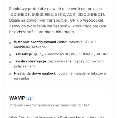
Ramkowy protokół z niewielkim słownikiem poleceń
(CONNECT, SUBSCRIBE, SEND, ACK, DISCONNECT).
Działa na dowolnym transporcie TCP lub WebSocket.
Łatwy do wdrożenia dla zespołów, które chcą brokera
bez złożoności protokołu binarnego.
Wstępnie skonfigurowani klienci
: wtyczka STOMP
RabbitMQ, ActiveMQ
Transakcje
: grupy wiadomości BEGIN / COMMIT / ABORT
Trwałe subskrypcje
: zachowywane między ponownymi
połączeniami
Niestandardowe nagłówki
: dowolne metadane tekstowe
na ramkę
WAMP
v2
Pub/sub
i
RPC w jednym połączeniu WebSocket
Web Application Messaging Protocol łączy zdarzenia