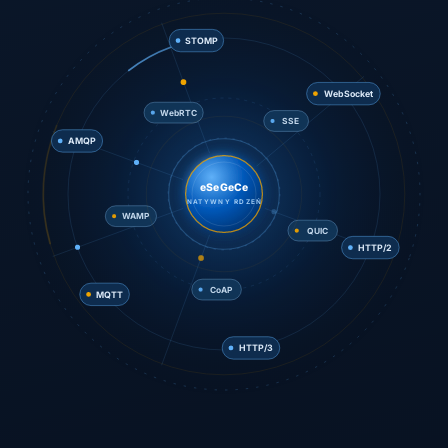
STOMP
SSE
AMQP
WebSocket
WebRTC
eSeGeCe
NATYWNY RDZEŃ
QUIC
WAMP
MQTT
HTTP/2
CoAP
HTTP/3