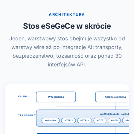
ARCHITEKTURA
Stos eSeGeCe w skrócie
Jeden, warstwowy stos obejmuje wszystko od
warstwy wire aż po integrację AI: transporty,
bezpieczeństwo, tożsamość oraz ponad 30
interfejsów API.
KLIENCI
Przeglądarka
Aplikacja mobilna
sgcWebSockets · sgcIndy
TRANSPORTY
WebSocket
HTTP/2
HTTP/3
MQTT
AMQP
STOMP