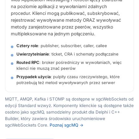
na poziomie aplikacji z wywołaniami zdalnych
procedur. Klienci mogą publikować, subskrybować,
rejestrować wywoływane metody ORAZ wywoływać
metody zarejestrowane przez peerów, wszystko
multipleksowane na jednym połączeniu.
Cztery role
: publisher, subscriber, caller, callee
Uwierzytelnianie
: ticket, CRA i schematy podłączalne
Routed RPC
: broker pośredniczy w wywołaniach, więc
klienci nie muszą znać peerów
Przypadek użycia
: pulpity czasu rzeczywistego, które
potrzebują też metod wywoływanych przez serwer
MQTT, AMQP, Kafka i STOMP są dostępne w sgcWebSockets od
edycji Standard wzwyż. Komponenty klienckie są dostępne także
osobno jako sgcMQ, samodzielny produkt dla Delphi i C++
Builder, który zawiera środowisko uruchomieniowe
sgcWebSockets Core.
Poznaj sgcMQ →