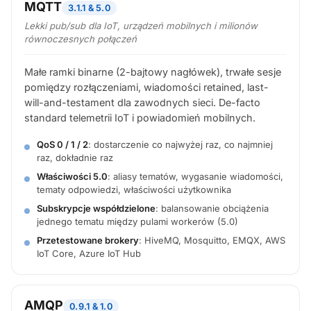
MQTT
3.1.1 & 5.0
Lekki pub/sub dla IoT, urządzeń mobilnych i milionów
równoczesnych połączeń
Małe ramki binarne (2-bajtowy nagłówek), trwałe sesje
pomiędzy rozłączeniami, wiadomości retained, last-
will-and-testament dla zawodnych sieci. De-facto
standard telemetrii IoT i powiadomień mobilnych.
QoS 0 / 1 / 2
: dostarczenie co najwyżej raz, co najmniej
raz, dokładnie raz
Właściwości 5.0
: aliasy tematów, wygasanie wiadomości,
tematy odpowiedzi, właściwości użytkownika
Subskrypcje współdzielone
: balansowanie obciążenia
jednego tematu między pulami workerów (5.0)
Przetestowane brokery
: HiveMQ, Mosquitto, EMQX, AWS
IoT Core, Azure IoT Hub
AMQP
0.9.1 & 1.0