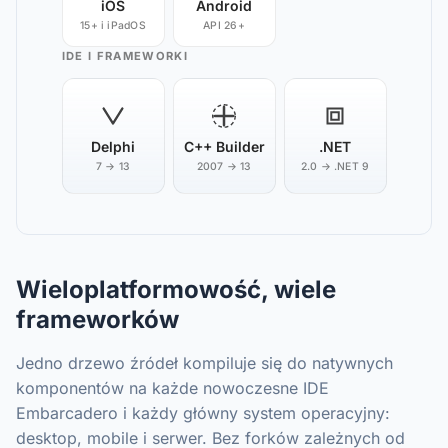
iOS
Android
15+ i iPadOS
API 26+
IDE I FRAMEWORKI
Delphi
C++ Builder
.NET
7 → 13
2007 → 13
2.0 → .NET 9
Wieloplatformowość, wiele
frameworków
Jedno drzewo źródeł kompiluje się do natywnych
komponentów na każde nowoczesne IDE
Embarcadero i każdy główny system operacyjny:
desktop, mobile i serwer. Bez forków zależnych od