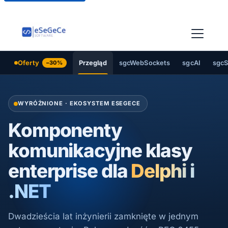
Oferty
−30%
Przegląd
sgcWebSockets
sgcAI
sgcS
WYRÓŻNIONE · EKOSYSTEM ESEGECE
Komponenty
komunikacyjne klasy
enterprise dla
Delphi i
.NET
Dwadzieścia lat inżynierii zamknięte w jednym