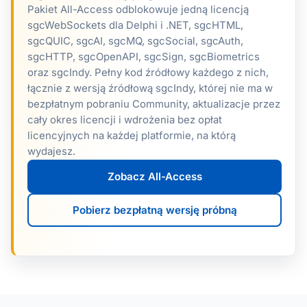
Pakiet All-Access odblokowuje jedną licencją
sgcWebSockets dla Delphi i .NET, sgcHTML,
sgcQUIC, sgcAI, sgcMQ, sgcSocial, sgcAuth,
sgcHTTP, sgcOpenAPI, sgcSign, sgcBiometrics
oraz sgcIndy. Pełny kod źródłowy każdego z nich,
łącznie z wersją źródłową sgcIndy, której nie ma w
bezpłatnym pobraniu Community, aktualizacje przez
cały okres licencji i wdrożenia bez opłat
licencyjnych na każdej platformie, na którą
wydajesz.
Zobacz All-Access
Pobierz bezpłatną wersję próbną