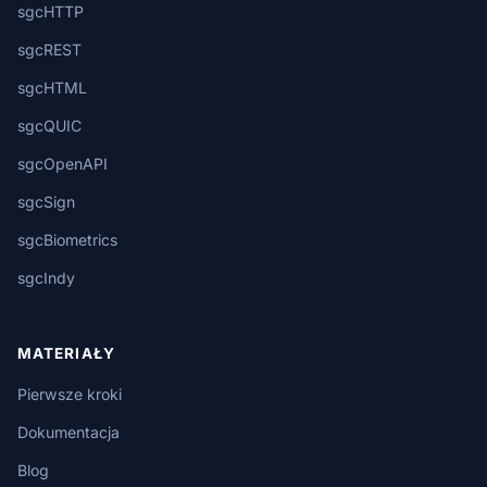
sgcHTTP
sgcREST
sgcHTML
sgcQUIC
sgcOpenAPI
sgcSign
sgcBiometrics
sgcIndy
MATERIAŁY
Pierwsze kroki
Dokumentacja
Blog