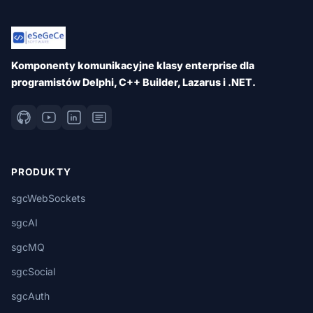
Komponenty komunikacyjne klasy enterprise dla
programistów Delphi, C++ Builder, Lazarus i .NET.
PRODUKTY
sgcWebSockets
sgcAI
sgcMQ
sgcSocial
sgcAuth