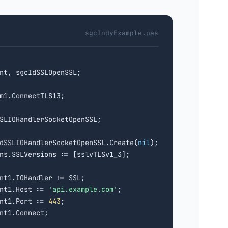
sgcIndyExample.pas
ent, sgcIdSSLOpenSSL;

IdSSLIOHandlerSocketOpenSSL.Create(
nil
);

ns.SSLVersions := [sslvTLSv1_3];

nt1.IOHandler := SSL;

nt1.Host := 
'api.example.com'
;

nt1.Port := 
443
;
