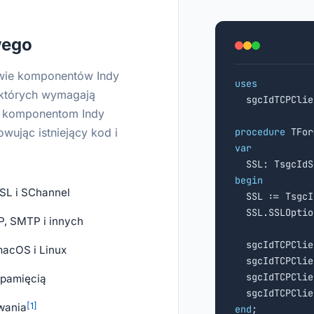
wego
wie komponentów Indy
uses
 których wymagają

  sgcIdTCPCli
ym komponentom Indy
wując istniejący kod i
procedure
var
begin
SL i SChannel

  SSL := Tsgc
  SSL.SSLOptio
P, SMTP i innych
  sgcIdTCPClie
macOS i Linux
  sgcIdTCPClie
  sgcIdTCPClie
 pamięcią
wania
[1]
end
;