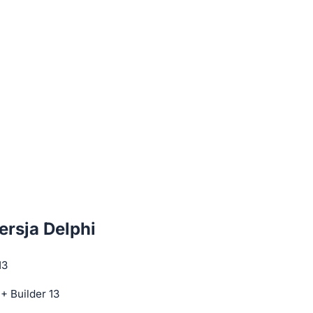
rsja Delphi
13
+ Builder 13