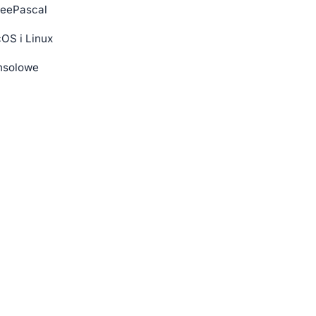
reePascal
OS i Linux
onsolowe