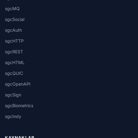
sgcMQ
sgcSocial
sgcAuth
sgcHTTP
sgcREST
sgcHTML
sgcQUIC
sgcOpenAPI
sgcSign
sgcBiometrics
sgcIndy
KAYNAKLAR