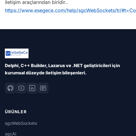
iletişim araçlarından biridir..
https://www.esegece.com/help/sgcWebSockets/tr/#t=
Delphi, C++ Builder, Lazarus ve .NET geliştiricileri için
kurumsal düzeyde iletişim bileşenleri.
ÜRÜNLER
sgcWebSockets
sgcAI