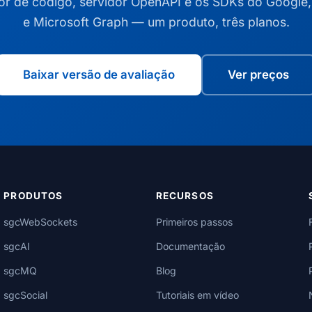
or de código, servidor OpenAPI e os SDKs do Google,
e Microsoft Graph — um produto, três planos.
Baixar versão de avaliação
Ver preços
PRODUTOS
RECURSOS
sgcWebSockets
Primeiros passos
sgcAI
Documentação
sgcMQ
Blog
sgcSocial
Tutoriais em vídeo