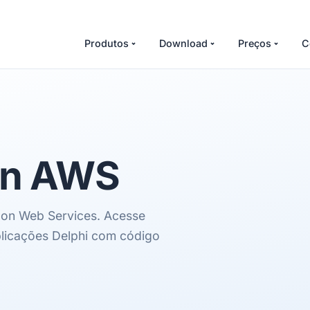
Produtos
Download
Preços
C
n AWS
zon Web Services. Acesse
plicações Delphi com código