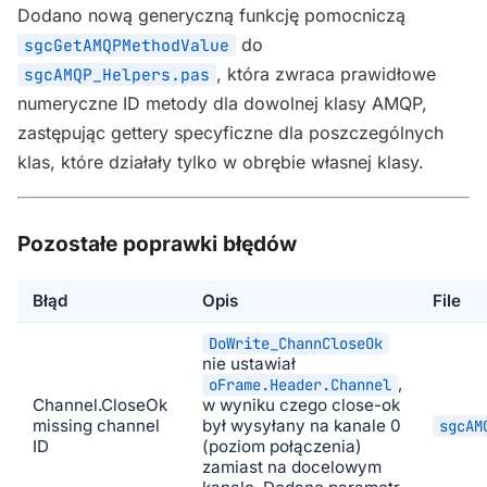
Dodano nową generyczną funkcję pomocniczą
do
sgcGetAMQPMethodValue
, która zwraca prawidłowe
sgcAMQP_Helpers.pas
numeryczne ID metody dla dowolnej klasy AMQP,
zastępując gettery specyficzne dla poszczególnych
klas, które działały tylko w obrębie własnej klasy.
Pozostałe poprawki błędów
Błąd
Opis
File
DoWrite_ChannCloseOk
nie ustawiał
,
oFrame.Header.Channel
Channel.CloseOk
w wyniku czego close-ok
missing channel
był wysyłany na kanale 0
sgcAM
ID
(poziom połączenia)
zamiast na docelowym