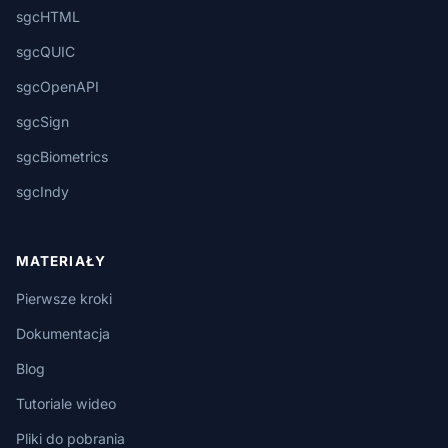
sgcHTML
sgcQUIC
sgcOpenAPI
sgcSign
sgcBiometrics
sgcIndy
MATERIAŁY
Pierwsze kroki
Dokumentacja
Blog
Tutoriale wideo
Pliki do pobrania