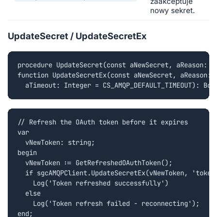
zaakceptuje
nowy sekret.
UpdateSecret / UpdateSecretEx
procedure UpdateSecret(const aNewSecret, aReason: st
function UpdateSecretEx(const aNewSecret, aReason: s
  aTimeout: Integer = CS_AMQP_DEFAULT_TIMEOUT): Boo
// Refresh the OAuth token before it expires

var

  vNewToken: string;

begin

  vNewToken := GetRefreshedOAuthToken();

  if sgcAMQPClient.UpdateSecretEx(vNewToken, 'token 
    Log('Token refreshed successfully')

  else

    Log('Token refresh failed - reconnecting');

end;