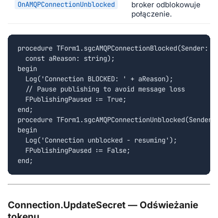
OnAMQPConnectionUnblocked
broker odblokowuje
połączenie.
procedure TForm1.sgcAMQPConnectionBlocked(Sender: TO
  const aReason: string);

begin

  Log('Connection BLOCKED: ' + aReason);

  // Pause publishing to avoid message loss

  FPublishingPaused := True;

end;

procedure TForm1.sgcAMQPConnectionUnblocked(Sender: 
begin

  Log('Connection unblocked - resuming');

  FPublishingPaused := False;

end;
Connection.UpdateSecret — Odświeżanie
tokenu