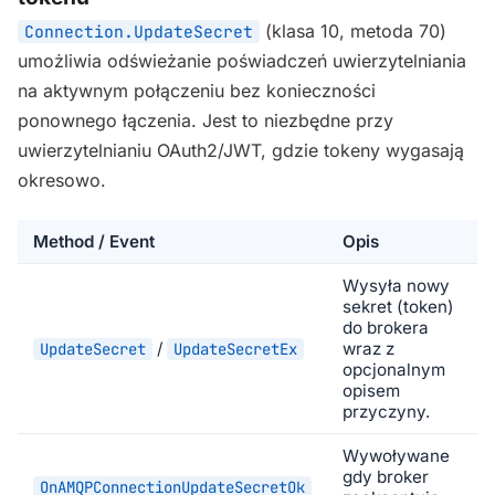
(klasa 10, metoda 70)
Connection.UpdateSecret
umożliwia odświeżanie poświadczeń uwierzytelniania
na aktywnym połączeniu bez konieczności
ponownego łączenia. Jest to niezbędne przy
uwierzytelnianiu OAuth2/JWT, gdzie tokeny wygasają
okresowo.
Method / Event
Opis
Wysyła nowy
sekret (token)
do brokera
/
wraz z
UpdateSecret
UpdateSecretEx
opcjonalnym
opisem
przyczyny.
Wywoływane
gdy broker
OnAMQPConnectionUpdateSecretOk