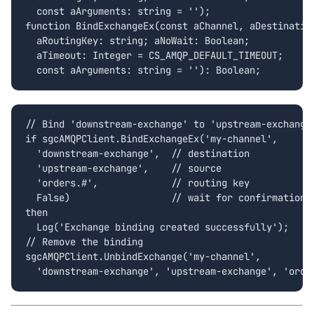
  const aArguments: string = '');

function BindExchangeEx(const aChannel, aDestination
  aRoutingKey: string; aNoWait: Boolean;

  aTimeout: Integer = CS_AMQP_DEFAULT_TIMEOUT;

  const aArguments: string = ''): Boolean;
// Bind 'downstream-exchange' to 'upstream-exchange'
if sgcAMQPClient.BindExchangeEx('my-channel',

  'downstream-exchange',  // destination

  'upstream-exchange',    // source

  'orders.#',             // routing key

  False)                  // wait for confirmation

then

  Log('Exchange binding created successfully');

// Remove the binding

sgcAMQPClient.UnbindExchange('my-channel',

  'downstream-exchange', 'upstream-exchange', 'orde