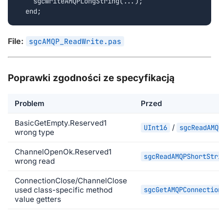
    sgcWriteAMQPLongString(...);

  end;
File:
sgcAMQP_ReadWrite.pas
Poprawki zgodności ze specyfikacją
Problem
Przed
BasicGetEmpty.Reserved1
/
UInt16
sgcReadAMQ
wrong type
ChannelOpenOk.Reserved1
sgcReadAMQPShortStr
wrong read
ConnectionClose/ChannelClose
used class-specific method
sgcGetAMQPConnectio
value getters