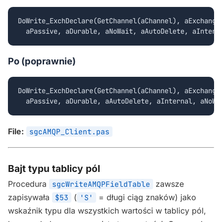
DoWrite_ExchDeclare(GetChannel(aChannel), aExchange,
  aPassive, aDurable, aNoWait, aAutoDelete, aIntern
Po (poprawnie)
DoWrite_ExchDeclare(GetChannel(aChannel), aExchange,
  aPassive, aDurable, aAutoDelete, aInternal, aNoWa
File:
sgcAMQP_Client.pas
Bajt typu tablicy pól
Procedura
zawsze
sgcWriteAMQPFieldTable
zapisywała
(
= długi ciąg znaków) jako
$53
'S'
wskaźnik typu dla wszystkich wartości w tablicy pól,