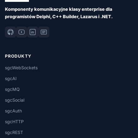
Komponenty komunikacyjne klasy enterprise dla
programistów Delphi, C++ Builder, Lazarus i .NET.
PRODUKTY
sgcWebSockets
sgcAI
sgcMQ
sgcSocial
sgcAuth
sgcHTTP
sgcREST