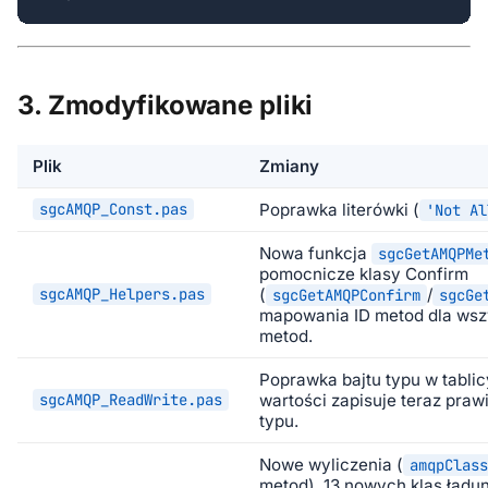
3. Zmodyfikowane pliki
Plik
Zmiany
sgcAMQP_Const.pas
Poprawka literówki (
'Not Al
Nowa funkcja
sgcGetAMQPMe
pomocnicze klasy Confirm
sgcAMQP_Helpers.pas
(
/
sgcGetAMQPConfirm
sgcGe
mapowania ID metod dla wsz
metod.
Poprawka bajtu typu w tablic
sgcAMQP_ReadWrite.pas
wartości zapisuje teraz pra
typu.
Nowe wyliczenia (
amqpClass
metod), 13 nowych klas ładu