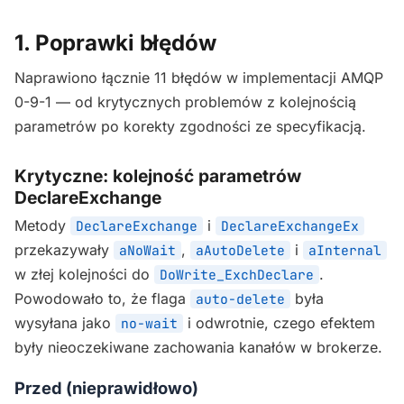
1. Poprawki błędów
Naprawiono łącznie 11 błędów w implementacji AMQP
0-9-1 — od krytycznych problemów z kolejnością
parametrów po korekty zgodności ze specyfikacją.
Krytyczne: kolejność parametrów
DeclareExchange
Metody
i
DeclareExchange
DeclareExchangeEx
przekazywały
,
i
aNoWait
aAutoDelete
aInternal
w złej kolejności do
.
DoWrite_ExchDeclare
Powodowało to, że flaga
była
auto-delete
wysyłana jako
i odwrotnie, czego efektem
no-wait
były nieoczekiwane zachowania kanałów w brokerze.
Przed (nieprawidłowo)