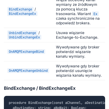
wymiany ze źródłowym
/
za pomocą klucza
BindExchange
BindExchangeEx
trasowania. Wariant
Ex
czeka synchronicznie na
odpowiedź brokera.
/
Usuwa wiązanie
UnbindExchange
UnbindExchangeEx
Exchange-to-Exchange.
Wywoływane gdy broker
OnAMQPExchangeBind
potwierdzi wiązanie
kanału wymiany.
Wywoływane gdy broker
OnAMQPExchangeUnbind
potwierdzi usunięcie
wiązania kanału wymiany.
BindExchange / BindExchangeEx
procedure BindExchange(const aChannel, aDestination,
  aRoutingKey: string; aNoWait: Boolean;
