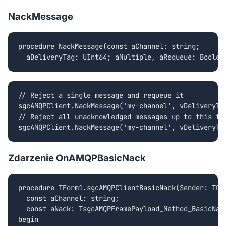
NackMessage
procedure NackMessage(const aChannel: string;

  aDeliveryTag: UInt64; aMultiple, aRequeue: Boolea
// Reject a single message and requeue it

sgcAMQPClient.NackMessage('my-channel', vDeliveryTag
// Reject all unacknowledged messages up to this tag
sgcAMQPClient.NackMessage('my-channel', vDeliveryTa
Zdarzenie OnAMQPBasicNack
procedure TForm1.sgcAMQPClientBasicNack(Sender: TObj
  const aChannel: string;

  const aNack: TsgcAMQPFramePayload_Method_BasicNack
begin
