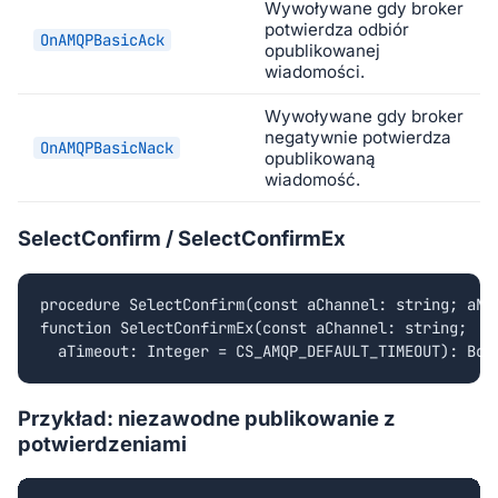
Wywoływane gdy broker
potwierdza odbiór
OnAMQPBasicAck
opublikowanej
wiadomości.
Wywoływane gdy broker
negatywnie potwierdza
OnAMQPBasicNack
opublikowaną
wiadomość.
SelectConfirm / SelectConfirmEx
procedure SelectConfirm(const aChannel: string; aNoW
function SelectConfirmEx(const aChannel: string;

  aTimeout: Integer = CS_AMQP_DEFAULT_TIMEOUT): Boo
Przykład: niezawodne publikowanie z
potwierdzeniami