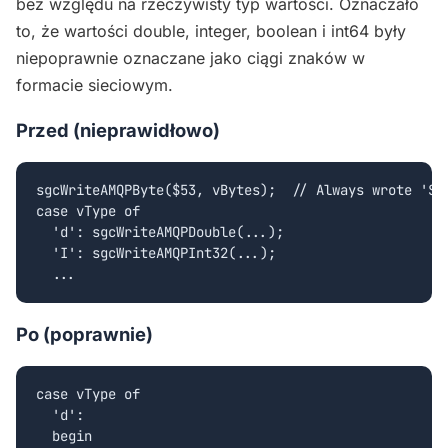
bez względu na rzeczywisty typ wartości. Oznaczało
to, że wartości double, integer, boolean i int64 były
niepoprawnie oznaczane jako ciągi znaków w
formacie sieciowym.
Przed (nieprawidłowo)
sgcWriteAMQPByte($53, vBytes);  // Always wrote 'S' 
case vType of

  'd': sgcWriteAMQPDouble(...);

  'I': sgcWriteAMQPInt32(...);

  ...
Po (poprawnie)
case vType of

  'd':

  begin
