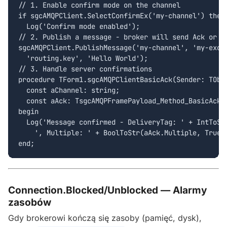
// 1. Enable confirm mode on the channel

if sgcAMQPClient.SelectConfirmEx('my-channel') then

  Log('Confirm mode enabled');

// 2. Publish a message - broker will send Ack or Na
sgcAMQPClient.PublishMessage('my-channel', 'my-excha
  'routing.key', 'Hello World');

// 3. Handle server confirmations

procedure TForm1.sgcAMQPClientBasicAck(Sender: TObje
  const aChannel: string;

  const aAck: TsgcAMQPFramePayload_Method_BasicAck);
begin

  Log('Message confirmed - DeliveryTag: ' + IntToStr
    ', Multiple: ' + BoolToStr(aAck.Multiple, True))
end;
Connection.Blocked/Unblocked — Alarmy
zasobów
Gdy brokerowi kończą się zasoby (pamięć, dysk),