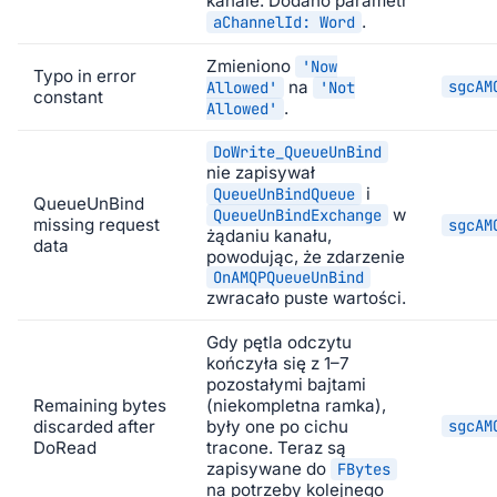
kanale. Dodano parametr
.
aChannelId: Word
Zmieniono
'Now
Typo in error
na
sgcAM
Allowed'
'Not
constant
.
Allowed'
DoWrite_QueueUnBind
nie zapisywał
i
QueueUnBindQueue
QueueUnBind
w
QueueUnBindExchange
missing request
sgcAM
żądaniu kanału,
data
powodując, że zdarzenie
OnAMQPQueueUnBind
zwracało puste wartości.
Gdy pętla odczytu
kończyła się z 1–7
pozostałymi bajtami
Remaining bytes
(niekompletna ramka),
discarded after
były one po cichu
sgcAM
DoRead
tracone. Teraz są
zapisywane do
FBytes
na potrzeby kolejnego