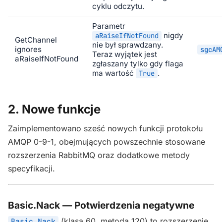
cyklu odczytu.
Parametr
nigdy
aRaiseIfNotFound
GetChannel
nie był sprawdzany.
ignores
sgcAM
Teraz wyjątek jest
aRaiseIfNotFound
zgłaszany tylko gdy flaga
ma wartość
.
True
2. Nowe funkcje
Zaimplementowano sześć nowych funkcji protokołu
AMQP 0-9-1, obejmujących powszechnie stosowane
rozszerzenia RabbitMQ oraz dodatkowe metody
specyfikacji.
Basic.Nack — Potwierdzenia negatywne
(klasa 60, metoda 120) to rozszerzenie
Basic.Nack