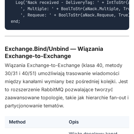
  Log('Nack received - DeliveryTag: ' + IntToStr(aNa
    ', Multiple: ' + BoolToStr(aNack.Multiple, True)
    ', Requeue: ' + BoolToStr(aNack.Requeue, True));
end;
Exchange.Bind/Unbind — Wiązania
Exchange-to-Exchange
Wiązania Exchange-to-Exchange (klasa 40, metody
30/31 i 40/51) umożliwiają trasowanie wiadomości
między kanałami wymiany bez pośredniej kolejki. Jest
to rozszerzenie RabbitMQ pozwalające tworzyć
zaawansowane topologie, takie jak hierarchie fan-out i
partycjonowanie tematów.
Method
Opis
Wiąże docelowy kanał