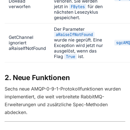
DoRead
verloren. Sie werden
verworfen
jetzt in
für den
FBytes
nächsten Lesezyklus
gespeichert.
Der Parameter
aRaiseIfNotFound
GetChannel
wurde nie geprüft. Eine
ignoriert
sgcAMQ
Exception wird jetzt nur
aRaiseIfNotFound
ausgelöst, wenn das
Flag
ist.
True
2. Neue Funktionen
Sechs neue AMQP-0-9-1-Protokollfunktionen wurden
implementiert, die weit verbreitete RabbitMQ-
Erweiterungen und zusätzliche Spec-Methoden
abdecken.