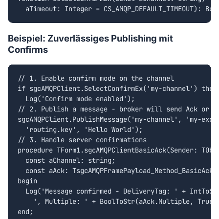
  aTimeout: Integer = CS_AMQP_DEFAULT_TIMEOUT): Boo
Beispiel: Zuverlässiges Publishing mit
Confirms
// 1. Enable confirm mode on the channel

if sgcAMQPClient.SelectConfirmEx('my-channel') then

  Log('Confirm mode enabled');

// 2. Publish a message - broker will send Ack or Na
sgcAMQPClient.PublishMessage('my-channel', 'my-excha
  'routing.key', 'Hello World');

// 3. Handle server confirmations

procedure TForm1.sgcAMQPClientBasicAck(Sender: TObje
  const aChannel: string;

  const aAck: TsgcAMQPFramePayload_Method_BasicAck);
begin

  Log('Message confirmed - DeliveryTag: ' + IntToStr
    ', Multiple: ' + BoolToStr(aAck.Multiple, True))
end;