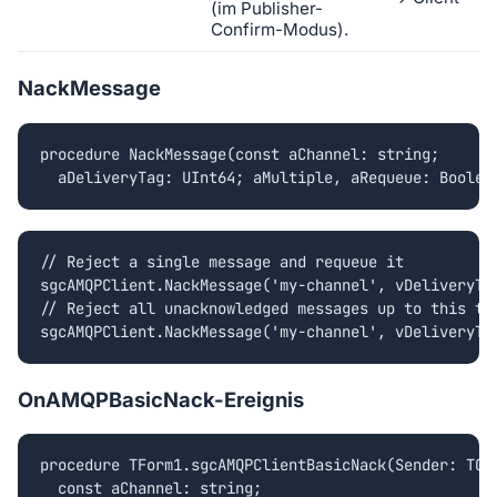
(im Publisher-
Confirm-Modus).
NackMessage
procedure NackMessage(const aChannel: string;

  aDeliveryTag: UInt64; aMultiple, aRequeue: Boolea
// Reject a single message and requeue it

sgcAMQPClient.NackMessage('my-channel', vDeliveryTag
// Reject all unacknowledged messages up to this tag
sgcAMQPClient.NackMessage('my-channel', vDeliveryTa
OnAMQPBasicNack-Ereignis
procedure TForm1.sgcAMQPClientBasicNack(Sender: TObj
  const aChannel: string;
