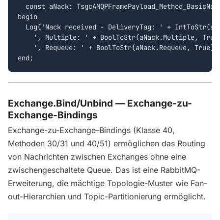
  const aNack: TsgcAMQPFramePayload_Method_BasicNack
begin

  Log('Nack received - DeliveryTag: ' + IntToStr(aNa
    ', Multiple: ' + BoolToStr(aNack.Multiple, True)
    ', Requeue: ' + BoolToStr(aNack.Requeue, True));
end;
Exchange.Bind/Unbind — Exchange-zu-
Exchange-Bindings
Exchange-zu-Exchange-Bindings (Klasse 40,
Methoden 30/31 und 40/51) ermöglichen das Routing
von Nachrichten zwischen Exchanges ohne eine
zwischengeschaltete Queue. Das ist eine RabbitMQ-
Erweiterung, die mächtige Topologie-Muster wie Fan-
out-Hierarchien und Topic-Partitionierung ermöglicht.