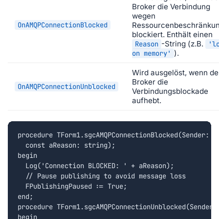
Broker die Verbindung
wegen
OnAMQPConnectionBlocked
Ressourcenbeschränku
blockiert. Enthält einen
-String (z.B.
Reason
'l
).
on memory'
Wird ausgelöst, wenn de
Broker die
OnAMQPConnectionUnblocked
Verbindungsblockade
aufhebt.
procedure TForm1.sgcAMQPConnectionBlocked(Sender: TO
  const aReason: string);

begin

  Log('Connection BLOCKED: ' + aReason);

  // Pause publishing to avoid message loss

  FPublishingPaused := True;

end;

procedure TForm1.sgcAMQPConnectionUnblocked(Sender: 
begin
