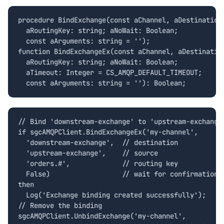
procedure BindExchange(const aChannel, aDestination,
  aRoutingKey: string; aNoWait: Boolean;

  const aArguments: string = '');

function BindExchangeEx(const aChannel, aDestination
  aRoutingKey: string; aNoWait: Boolean;

  aTimeout: Integer = CS_AMQP_DEFAULT_TIMEOUT;

  const aArguments: string = ''): Boolean;
// Bind 'downstream-exchange' to 'upstream-exchange'
if sgcAMQPClient.BindExchangeEx('my-channel',

  'downstream-exchange',  // destination

  'upstream-exchange',    // source

  'orders.#',             // routing key

  False)                  // wait for confirmation

then

  Log('Exchange binding created successfully');

// Remove the binding

sgcAMQPClient.UnbindExchange('my-channel',
