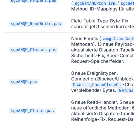
sgcAMQP_Helpers.pas
(
/
sgcGetAMQPConfirm
sgcGe
Method-ID-Mappings für all
Field-Table-Type-Byte-Fix —
sgcAMQP_ReadWrite.pas
schreibt jetzt seinen korrekt
Neue Enums (
amqpClassConf
Methoden), 13 neue Payload
sgcAMQP_Classes.pas
aktualisierte Dispatch-Tabel
Sicherheits-Fix, Spec-Compl
Request-Speicherfelder.
8 neue Ereignistypen,
Connection.Blocked/Unblock
sgcAMQP.pas
-Chan
DoWrite_ChannCloseOk
verbleibender Bytes,
GetCha
6 neue Read-Handler, 5 neue
neue öffentliche Methoden, 6
sgcAMQP_Client.pas
aktualisierte Dispatch-Tabel
Reihenfolge-Fix, Request-Da