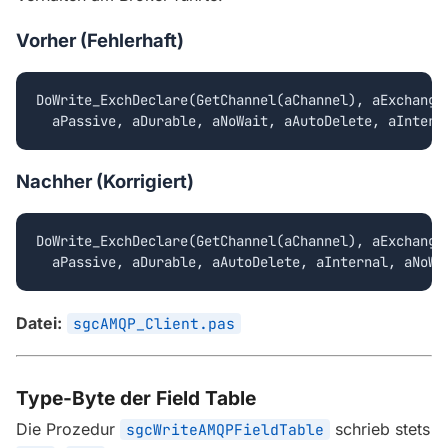
Vorher (Fehlerhaft)
DoWrite_ExchDeclare(GetChannel(aChannel), aExchange,
  aPassive, aDurable, aNoWait, aAutoDelete, aIntern
Nachher (Korrigiert)
DoWrite_ExchDeclare(GetChannel(aChannel), aExchange,
  aPassive, aDurable, aAutoDelete, aInternal, aNoWa
Datei:
sgcAMQP_Client.pas
Type-Byte der Field Table
Die Prozedur
schrieb stets
sgcWriteAMQPFieldTable