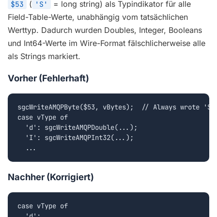
(
= long string) als Typindikator für alle
$53
'S'
Field-Table-Werte, unabhängig vom tatsächlichen
Werttyp. Dadurch wurden Doubles, Integer, Booleans
und Int64-Werte im Wire-Format fälschlicherweise alle
als Strings markiert.
Vorher (Fehlerhaft)
sgcWriteAMQPByte($53, vBytes);  // Always wrote 'S' 
case vType of

  'd': sgcWriteAMQPDouble(...);

  'I': sgcWriteAMQPInt32(...);

  ...
Nachher (Korrigiert)
case vType of

  'd':
