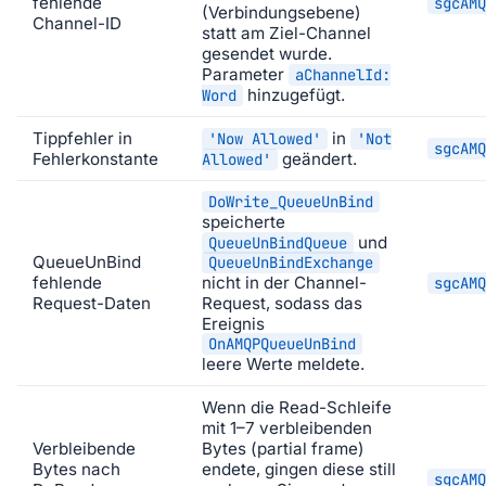
fehlende
sgcAMQ
(Verbindungsebene)
Channel-ID
statt am Ziel-Channel
gesendet wurde.
Parameter
aChannelId:
hinzugefügt.
Word
Tippfehler in
in
'Now Allowed'
'Not
sgcAMQ
Fehlerkonstante
geändert.
Allowed'
DoWrite_QueueUnBind
speicherte
und
QueueUnBindQueue
QueueUnBind
QueueUnBindExchange
fehlende
nicht in der Channel-
sgcAMQ
Request-Daten
Request, sodass das
Ereignis
OnAMQPQueueUnBind
leere Werte meldete.
Wenn die Read-Schleife
mit 1–7 verbleibenden
Verbleibende
Bytes (partial frame)
Bytes nach
endete, gingen diese still
sgcAMQ