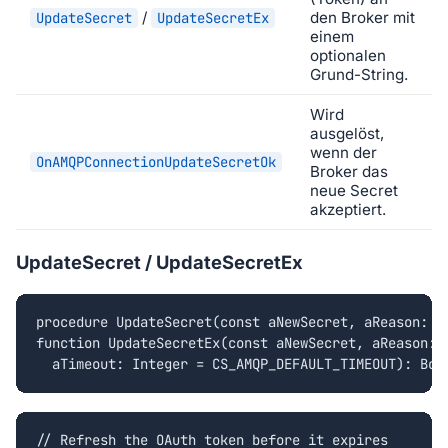
/
den Broker mit
UpdateSecret
UpdateSecretEx
einem
optionalen
Grund-String.
Wird
ausgelöst,
wenn der
OnAMQPConnectionUpdateSecretOk
Broker das
neue Secret
akzeptiert.
UpdateSecret / UpdateSecretEx
procedure UpdateSecret(const aNewSecret, aReason: st
function UpdateSecretEx(const aNewSecret, aReason: s
  aTimeout: Integer = CS_AMQP_DEFAULT_TIMEOUT): Boo
// Refresh the OAuth token before it expires
