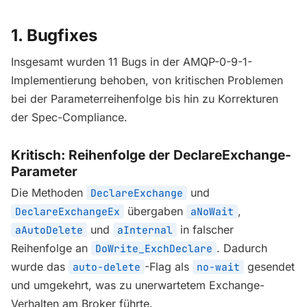
1. Bugfixes
Insgesamt wurden 11 Bugs in der AMQP-0-9-1-
Implementierung behoben, von kritischen Problemen
bei der Parameterreihenfolge bis hin zu Korrekturen
der Spec-Compliance.
Kritisch: Reihenfolge der DeclareExchange-
Parameter
Die Methoden
und
DeclareExchange
übergaben
,
DeclareExchangeEx
aNoWait
und
in falscher
aAutoDelete
aInternal
Reihenfolge an
. Dadurch
DoWrite_ExchDeclare
wurde das
-Flag als
gesendet
auto-delete
no-wait
und umgekehrt, was zu unerwartetem Exchange-
Verhalten am Broker führte.