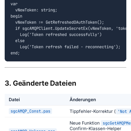
var

  vNewToken: string;

begin

  vNewToken := GetRefreshedOAuthToken();

  if sgcAMQPClient.UpdateSecretEx(vNewToken, 'token 
    Log('Token refreshed successfully')

  else

    Log('Token refresh failed - reconnecting');

end;
3. Geänderte Dateien
Datei
Änderungen
sgcAMQP_Const.pas
Tippfehler-Korrektur (
'Not 
Neue Funktion
sgcGetAMQPMe
Confirm-Klassen-Helper