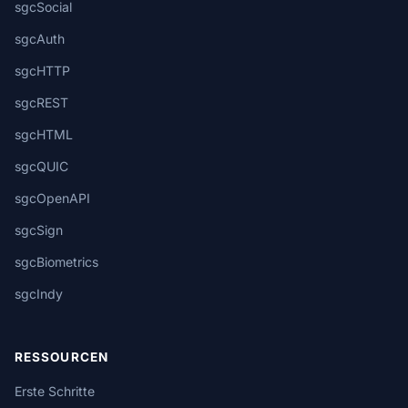
sgcSocial
sgcAuth
sgcHTTP
sgcREST
sgcHTML
sgcQUIC
sgcOpenAPI
sgcSign
sgcBiometrics
sgcIndy
RESSOURCEN
Erste Schritte