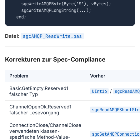
    sgcWriteAMQPByte(Byte('S'), vBytes);

    sgcWriteAMQPLongString(...);

  end;
Datei:
sgcAMQP_ReadWrite.pas
Korrekturen zur Spec-Compliance
Problem
Vorher
BasicGetEmpty.Reserved1
/
UInt16
sgcReadAMQ
falscher Typ
ChannelOpenOk.Reserved1
sgcReadAMQPShortStr
falscher Lesevorgang
ConnectionClose/ChannelClose
verwendeten klassen-
sgcGetAMQPConnectio
spezifische Method-Value-