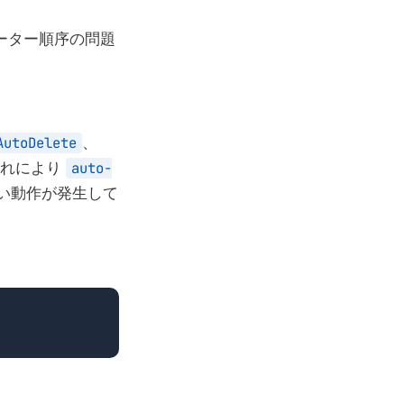
メーター順序の問題
AutoDelete
、
これにより
auto-
い動作が発生して