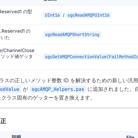
.Reserved1 の型
/
UInt16
sgcReadAMQPUInt16
.Reserved1 の
sgcReadAMQPShortString
ていた
e/ChannelClose
メソッド値ゲッタ
sgcGetAMQPConnectionValue(FailMethodI
た
 クラスの正しいメソッド整数 ID を解決するための新しい汎
odValue
が
sgcAMQP_Helpers.pas
に追加されました。
たクラス固有のゲッターを置き換えます。
修正
説明
File