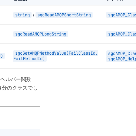
/
string
sgcReadAMQPShortString
sgcAMQP_Cla
sgcReadAMQPLongString
sgcAMQP_Cla
sgcGetAMQPMethodValue(FailClassId,
sgcAMQP_Cla
d)
FailMethodId)
sgcAMQP_Hel
用ヘルパー関数
自分のクラスでし