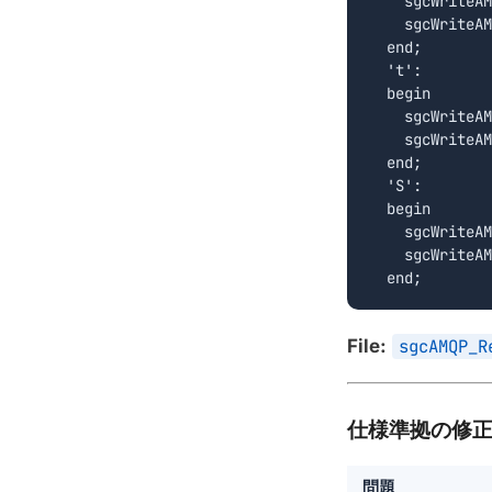
    sgcWriteAM
    sgcWriteAM
  end;

  't':

  begin

    sgcWriteAM
    sgcWriteAM
  end;

  'S':

  begin

    sgcWriteAM
    sgcWriteAM
  end;
File:
sgcAMQP_R
仕様準拠の修
問題