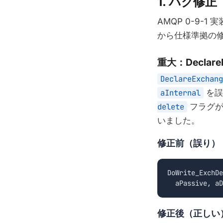
1. バグ修正
AMQP 0-9-
から仕様準拠の
重大：Declar
DeclareExchang
aInternal
を誤
delete
フラグ
いました。
修正前（誤り）
DoWrite_ExchDe
  aPassive, aD
修正後（正しい