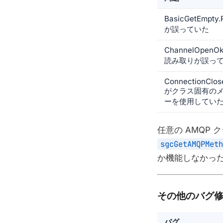
BasicGetEmpty
が誤っていた
ChannelOpenOk
読み取りが誤っ
ConnectionClos
がクラス固有の
ーを使用してい
任意の AMQP
sgcGetAMQPMeth
か機能しなかっ
その他のバグ
バグ