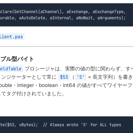
clare(GetChannel(aChannel), aExchange, aExchangeType,

urable, aAutoDelete, aInternal, aNoWait, aArguments);
lient.pas
ーブル型バイト
eldTable
プロシージャは、実際の値の型に関わらず、す
インジケーターとして常に
$53
（
'S'
= 長文字列）を書
ble・integer・boolean・int64 の値がすべてワイ
してタグ付けされていました。
te($53, vBytes);  // Always wrote 'S' for ALL types
