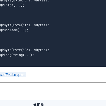
QPByte(Byte('L'), vBytes);

QPInt64(...);

QPByte(Byte('t'), vBytes);

QPBoolean(...);

QPByte(Byte('S'), vBytes);

QPLongString(...);

eadWrite.pas
正
修正前