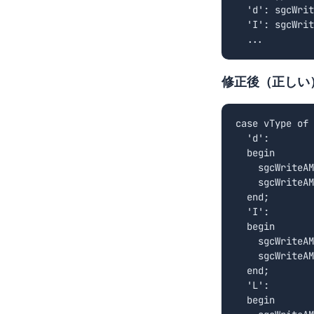
  'd': sgcWrit
  'I': sgcWrit
  ...
修正後（正しい
case vType of

  'd':

  begin

    sgcWriteAM
    sgcWriteAM
  end;

  'I':

  begin

    sgcWriteAM
    sgcWriteAM
  end;

  'L':

  begin
