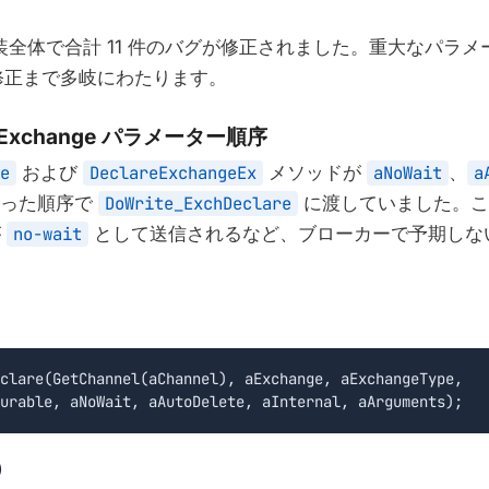
1 実装全体で合計 11 件のバグが修正されました。重大なパラ
修正まで多岐にわたります。
eExchange パラメーター順序
e
および
DeclareExchangeEx
メソッドが
aNoWait
、
a
った順序で
DoWrite_ExchDeclare
に渡していました。
が
no-wait
として送信されるなど、ブローカーで予期しな
clare(GetChannel(aChannel), aExchange, aExchangeType,

urable, aNoWait, aAutoDelete, aInternal, aArguments);
）