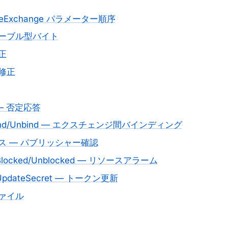
reExchange パラメーター順序
ーブル型バイト
正
修正
k — 否定応答
.Bind/Unbind — エクスチェンジ間バインディング
クラス — パブリッシャー確認
n.Blocked/Unblocked — リソースアラーム
.UpdateSecret — トークン更新
ァイル