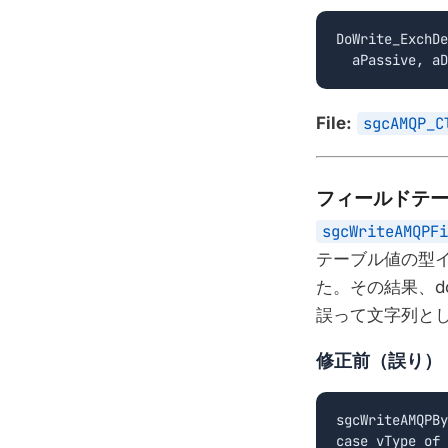
DoWrite_ExchDe
  aPassive, aD
File:
sgcAMQP_C
フィールドテ
sgcWriteAMQPFi
テーブル値の型
た。その結果、dou
誤って文字列と
修正前（誤り）
sgcWriteAMQPBy
case vType of
