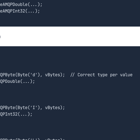
eAMQPDouble(...);

eAMQPInt32(...);

）
QPByte(Byte('d'), vBytes);  // Correct type per value

QPDouble(...);

QPByte(Byte('I'), vBytes);

QPInt32(...);
