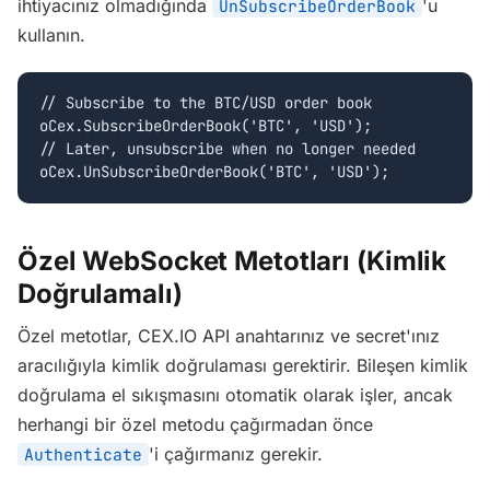
ihtiyacınız olmadığında
'u
UnSubscribeOrderBook
kullanın.
// Subscribe to the BTC/USD order book

oCex.SubscribeOrderBook('BTC', 'USD');

// Later, unsubscribe when no longer needed

oCex.UnSubscribeOrderBook('BTC', 'USD');
Özel WebSocket Metotları (Kimlik
Doğrulamalı)
Özel metotlar, CEX.IO API anahtarınız ve secret'ınız
aracılığıyla kimlik doğrulaması gerektirir. Bileşen kimlik
doğrulama el sıkışmasını otomatik olarak işler, ancak
herhangi bir özel metodu çağırmadan önce
'i çağırmanız gerekir.
Authenticate