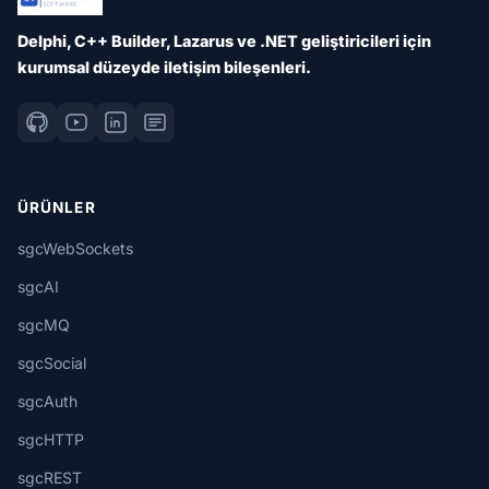
Delphi, C++ Builder, Lazarus ve .NET geliştiricileri için
kurumsal düzeyde iletişim bileşenleri.
ÜRÜNLER
sgcWebSockets
sgcAI
sgcMQ
sgcSocial
sgcAuth
sgcHTTP
sgcREST