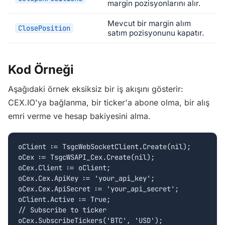
margin pozisyonlarını alır.
Mevcut bir margin alım
ClosePosition
satım pozisyonunu kapatır.
Kod Örneği
Aşağıdaki örnek eksiksiz bir iş akışını gösterir:
CEX.IO'ya bağlanma, bir ticker'a abone olma, bir alış
emri verme ve hesap bakiyesini alma.
oClient := TsgcWebSocketClient.Create(nil);

oCex := TsgcWSAPI_Cex.Create(nil);

oCex.Client := oClient;

oCex.Cex.ApiKey := 'your_api_key';

oCex.Cex.ApiSecret := 'your_api_secret';

oClient.Active := True;

// Subscribe to ticker

oCex.SubscribeTickers('BTC', 'USD');
