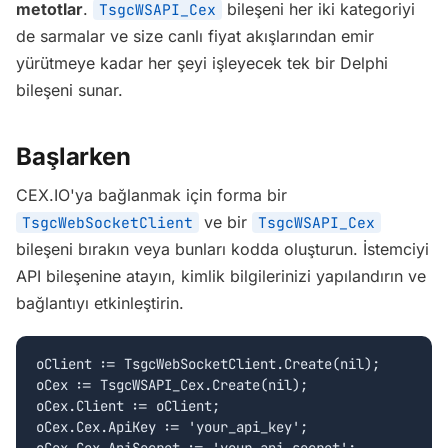
metotlar
.
bileşeni her iki kategoriyi
TsgcWSAPI_Cex
de sarmalar ve size canlı fiyat akışlarından emir
yürütmeye kadar her şeyi işleyecek tek bir Delphi
bileşeni sunar.
Başlarken
CEX.IO'ya bağlanmak için forma bir
ve bir
TsgcWebSocketClient
TsgcWSAPI_Cex
bileşeni bırakın veya bunları kodda oluşturun. İstemciyi
API bileşenine atayın, kimlik bilgilerinizi yapılandırın ve
bağlantıyı etkinleştirin.
oClient := TsgcWebSocketClient.Create(nil);

oCex := TsgcWSAPI_Cex.Create(nil);

oCex.Client := oClient;

oCex.Cex.ApiKey := 'your_api_key';
