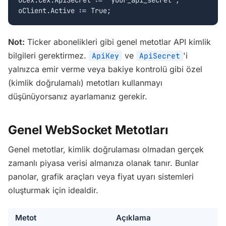
oCex.Cex.ApiSecret := 'your_api_secret';

oClient.Active := True;
Not:
Ticker abonelikleri gibi genel metotlar API kimlik
bilgileri gerektirmez.
ve
'i
ApiKey
ApiSecret
yalnızca emir verme veya bakiye kontrolü gibi özel
(kimlik doğrulamalı) metotları kullanmayı
düşünüyorsanız ayarlamanız gerekir.
Genel WebSocket Metotları
Genel metotlar, kimlik doğrulaması olmadan gerçek
zamanlı piyasa verisi almanıza olanak tanır. Bunlar
panolar, grafik araçları veya fiyat uyarı sistemleri
oluşturmak için idealdir.
Metot
Açıklama