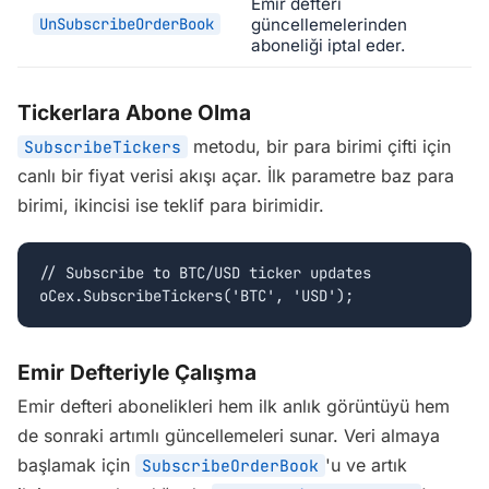
Emir defteri
UnSubscribeOrderBook
güncellemelerinden
aboneliği iptal eder.
Tickerlara Abone Olma
metodu, bir para birimi çifti için
SubscribeTickers
canlı bir fiyat verisi akışı açar. İlk parametre baz para
birimi, ikincisi ise teklif para birimidir.
// Subscribe to BTC/USD ticker updates

oCex.SubscribeTickers('BTC', 'USD');
Emir Defteriyle Çalışma
Emir defteri abonelikleri hem ilk anlık görüntüyü hem
de sonraki artımlı güncellemeleri sunar. Veri almaya
başlamak için
'u ve artık
SubscribeOrderBook