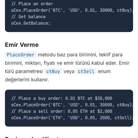
// Place an order

oCex.PlaceOrder('BTC', 'USD', 0.01, 30000, ctBuy);

// Get balance

oCex.GetBalance;
Emir Verme
metodu baz para birimini, teklif para
PlaceOrder
birimini, miktarı, fiyatı ve emir türünü kabul eder. Emir
türü parametresi
veya
enum
ctBuy
ctSell
değerlerini kullanır.
// Place a buy order: 0.01 BTC at $30,000

oCex.PlaceOrder('BTC', 'USD', 0.01, 30000, ctBuy);

// Place a sell order: 0.05 ETH at $2,000

oCex.PlaceOrder('ETH', 'USD', 0.05, 2000, ctSell);