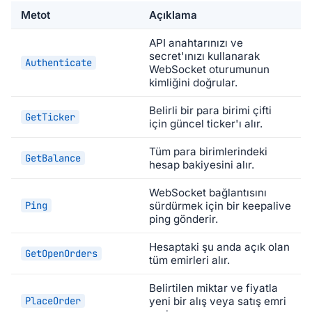
Metot
Açıklama
API anahtarınızı ve
secret'ınızı kullanarak
Authenticate
WebSocket oturumunun
kimliğini doğrular.
Belirli bir para birimi çifti
GetTicker
için güncel ticker'ı alır.
Tüm para birimlerindeki
GetBalance
hesap bakiyesini alır.
WebSocket bağlantısını
Ping
sürdürmek için bir keepalive
ping gönderir.
Hesaptaki şu anda açık olan
GetOpenOrders
tüm emirleri alır.
Belirtilen miktar ve fiyatla
PlaceOrder
yeni bir alış veya satış emri