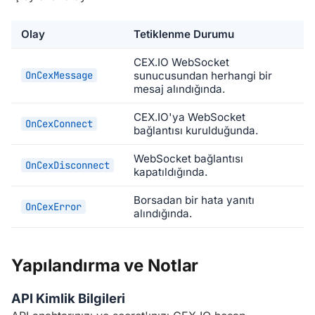
Olay
Tetiklenme Durumu
CEX.IO WebSocket
OnCexMessage
sunucusundan herhangi bir
mesaj alındığında.
CEX.IO'ya WebSocket
OnCexConnect
bağlantısı kurulduğunda.
WebSocket bağlantısı
OnCexDisconnect
kapatıldığında.
Borsadan bir hata yanıtı
OnCexError
alındığında.
Yapılandırma ve Notlar
API Kimlik Bilgileri