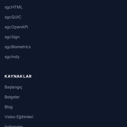
sgcHTML
sgcQUIC
sgcOpenAPI
sgcSign
sgcBiometrics
sgcIndy
KAYNAKLAR
Başlangıç
Belgeler
Blog
Video Eğitimleri
İndirmeler