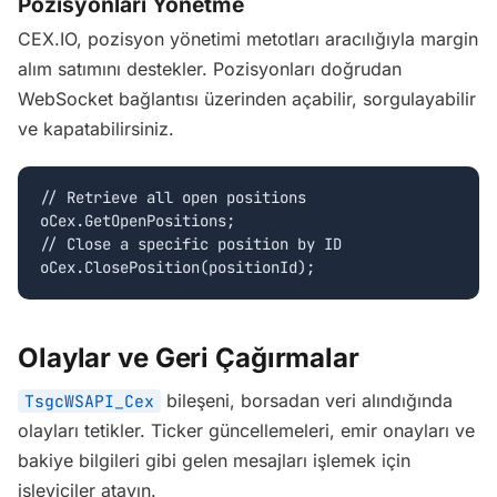
Pozisyonları Yönetme
CEX.IO, pozisyon yönetimi metotları aracılığıyla margin
alım satımını destekler. Pozisyonları doğrudan
WebSocket bağlantısı üzerinden açabilir, sorgulayabilir
ve kapatabilirsiniz.
// Retrieve all open positions

oCex.GetOpenPositions;

// Close a specific position by ID

oCex.ClosePosition(positionId);
Olaylar ve Geri Çağırmalar
bileşeni, borsadan veri alındığında
TsgcWSAPI_Cex
olayları tetikler. Ticker güncellemeleri, emir onayları ve
bakiye bilgileri gibi gelen mesajları işlemek için
işleyiciler atayın.