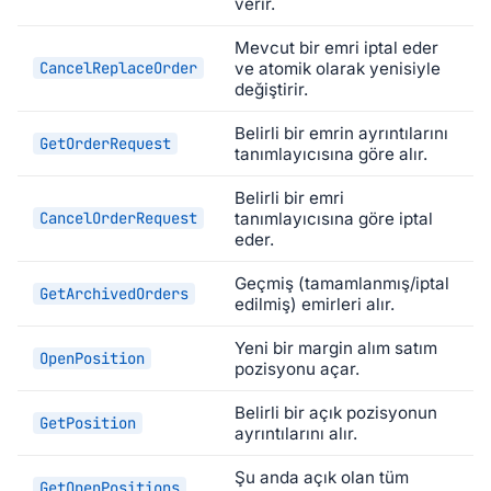
verir.
Mevcut bir emri iptal eder
CancelReplaceOrder
ve atomik olarak yenisiyle
değiştirir.
Belirli bir emrin ayrıntılarını
GetOrderRequest
tanımlayıcısına göre alır.
Belirli bir emri
CancelOrderRequest
tanımlayıcısına göre iptal
eder.
Geçmiş (tamamlanmış/iptal
GetArchivedOrders
edilmiş) emirleri alır.
Yeni bir margin alım satım
OpenPosition
pozisyonu açar.
Belirli bir açık pozisyonun
GetPosition
ayrıntılarını alır.
Şu anda açık olan tüm
GetOpenPositions