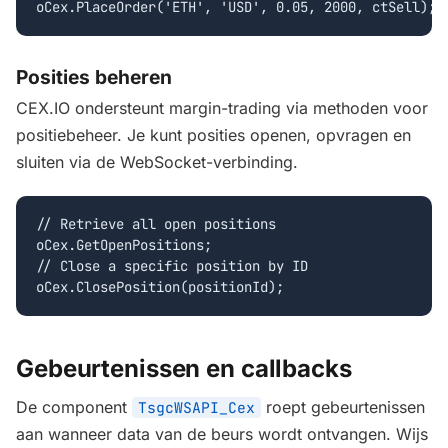
oCex.PlaceOrder('ETH', 'USD', 0.05, 2000, ctSell);
Posities beheren
CEX.IO ondersteunt margin-trading via methoden voor
positiebeheer. Je kunt posities openen, opvragen en
sluiten via de WebSocket-verbinding.
// Retrieve all open positions

oCex.GetOpenPositions;

// Close a specific position by ID

oCex.ClosePosition(positionId);
Gebeurtenissen en callbacks
De component
roept gebeurtenissen
TsgcWSAPI_Cex
aan wanneer data van de beurs wordt ontvangen. Wijs