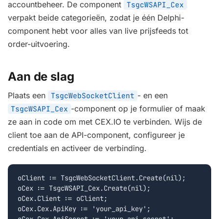
accountbeheer. De component
TsgcWSAPI_Cex
verpakt beide categorieën, zodat je één Delphi-
component hebt voor alles van live prijsfeeds tot
order-uitvoering.
Aan de slag
Plaats een
- en een
TsgcWebSocketClient
-component op je formulier of maak
TsgcWSAPI_Cex
ze aan in code om met CEX.IO te verbinden. Wijs de
client toe aan de API-component, configureer je
credentials en activeer de verbinding.
oClient := TsgcWebSocketClient.Create(nil);

oCex := TsgcWSAPI_Cex.Create(nil);

oCex.Client := oClient;

oCex.Cex.ApiKey := 'your_api_key';
