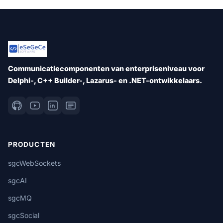
Communicatiecomponenten van enterpriseniveau voor
Delphi-, C++ Builder-, Lazarus- en .NET-ontwikkelaars.
PRODUCTEN
sgcWebSockets
sgcAI
sgcMQ
sgcSocial