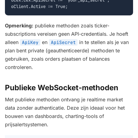
oCex.Cex.ApiSecret := 'your_api_secret';

oClient.Active := True;
Opmerking:
publieke methoden zoals ticker-
subscriptions vereisen geen API-credentials. Je hoeft
alleen
en
in te stellen als je van
ApiKey
ApiSecret
plan bent private (geauthenticeerde) methoden te
gebruiken, zoals orders plaatsen of balances
controleren.
Publieke WebSocket-methoden
Met publieke methoden ontvang je realtime market
data zonder authenticatie. Deze zijn ideaal voor het
bouwen van dashboards, charting-tools of
prijsalertsystemen.