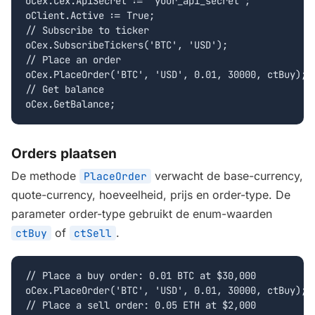
oCex.Cex.ApiSecret := 'your_api_secret';

oClient.Active := True;

// Subscribe to ticker

oCex.SubscribeTickers('BTC', 'USD');

// Place an order

oCex.PlaceOrder('BTC', 'USD', 0.01, 30000, ctBuy);

// Get balance

oCex.GetBalance;
Orders plaatsen
De methode
verwacht de base-currency,
PlaceOrder
quote-currency, hoeveelheid, prijs en order-type. De
parameter order-type gebruikt de enum-waarden
of
.
ctBuy
ctSell
// Place a buy order: 0.01 BTC at $30,000

oCex.PlaceOrder('BTC', 'USD', 0.01, 30000, ctBuy);

// Place a sell order: 0.05 ETH at $2,000
