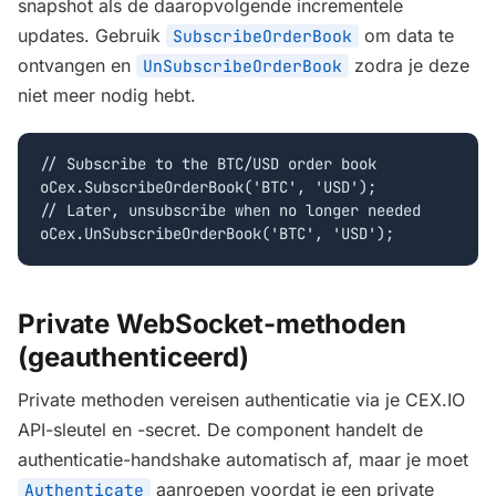
snapshot als de daaropvolgende incrementele
updates. Gebruik
om data te
SubscribeOrderBook
ontvangen en
zodra je deze
UnSubscribeOrderBook
niet meer nodig hebt.
// Subscribe to the BTC/USD order book

oCex.SubscribeOrderBook('BTC', 'USD');

// Later, unsubscribe when no longer needed

oCex.UnSubscribeOrderBook('BTC', 'USD');
Private WebSocket-methoden
(geauthenticeerd)
Private methoden vereisen authenticatie via je CEX.IO
API-sleutel en -secret. De component handelt de
authenticatie-handshake automatisch af, maar je moet
aanroepen voordat je een private
Authenticate