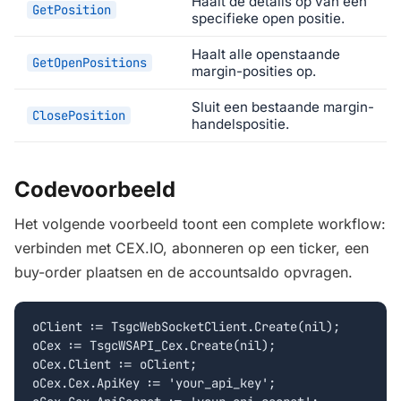
Haalt de details op van een
GetPosition
specifieke open positie.
Haalt alle openstaande
GetOpenPositions
margin-posities op.
Sluit een bestaande margin-
ClosePosition
handelspositie.
Codevoorbeeld
Het volgende voorbeeld toont een complete workflow:
verbinden met CEX.IO, abonneren op een ticker, een
buy-order plaatsen en de accountsaldo opvragen.
oClient := TsgcWebSocketClient.Create(nil);

oCex := TsgcWSAPI_Cex.Create(nil);

oCex.Client := oClient;

oCex.Cex.ApiKey := 'your_api_key';
