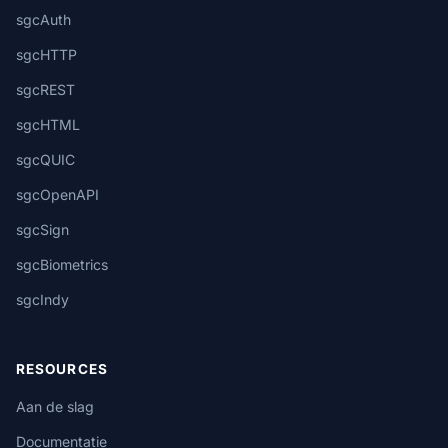
sgcAuth
sgcHTTP
sgcREST
sgcHTML
sgcQUIC
sgcOpenAPI
sgcSign
sgcBiometrics
sgcIndy
RESOURCES
Aan de slag
Documentatie