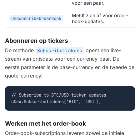
voor een paar.
Meldt zich af voor order-
UnSubscribeOrderBook
book-updates.
Abonneren op tickers
De methode
opent een live-
SubscribeTickers
stream van prijsdata voor een currency-paar. De
eerste parameter is de base-currency en de tweede de
quote-currency.
// Subscribe to BTC/USD ticker updates

oCex.SubscribeTickers('BTC', 'USD');
Werken met het order-book
Order-book-subscriptions leveren zowel de initiele