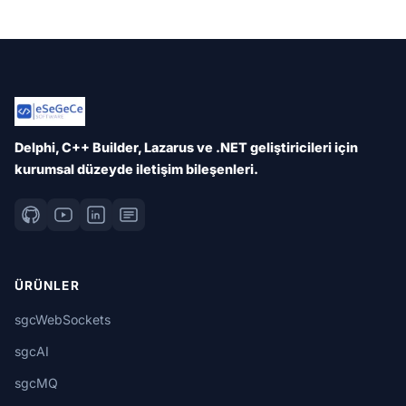
Delphi, C++ Builder, Lazarus ve .NET geliştiricileri için
kurumsal düzeyde iletişim bileşenleri.
ÜRÜNLER
sgcWebSockets
sgcAI
sgcMQ