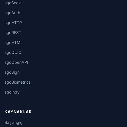
sgcSocial
sgcAuth
sgcHTTP
sgcREST
sgcHTML
sgcQUIC
sgcOpenAPI
sgcSign
sgcBiometrics
sgcIndy
KAYNAKLAR
Başlangıç