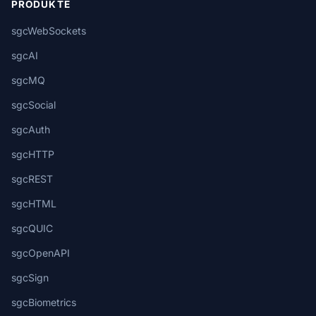
PRODUKTE
sgcWebSockets
sgcAI
sgcMQ
sgcSocial
sgcAuth
sgcHTTP
sgcREST
sgcHTML
sgcQUIC
sgcOpenAPI
sgcSign
sgcBiometrics