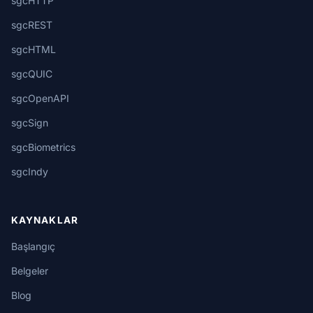
sgcHTTP
sgcREST
sgcHTML
sgcQUIC
sgcOpenAPI
sgcSign
sgcBiometrics
sgcIndy
KAYNAKLAR
Başlangıç
Belgeler
Blog