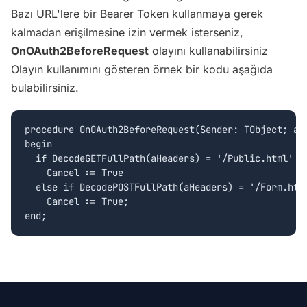
Bazı URL'lere bir Bearer Token kullanmaya gerek
kalmadan erişilmesine izin vermek isterseniz,
OnOAuth2BeforeRequest
olayını kullanabilirsiniz
Olayın kullanımını gösteren örnek bir kodu aşağıda
bulabilirsiniz.
procedure OnOAuth2BeforeRequest(Sender: TObject; aC
begin

  if DecodeGETFullPath(aHeaders) = '/Public.html' th
    Cancel := True

  else if DecodePOSTFullPath(aHeaders) = '/Form.html
    Cancel := True;  
