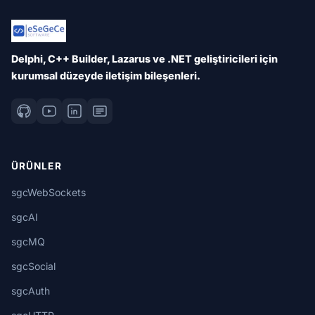
Delphi, C++ Builder, Lazarus ve .NET geliştiricileri için
kurumsal düzeyde iletişim bileşenleri.
ÜRÜNLER
sgcWebSockets
sgcAI
sgcMQ
sgcSocial
sgcAuth