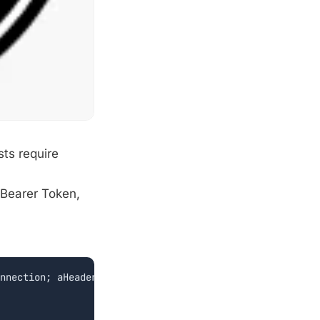
ts require
 Bearer Token,
nnection; aHeaders: TStringList; var Cancel: Boolean);
