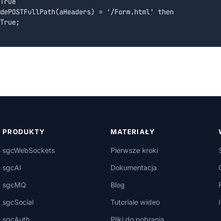
True

dePOSTFullPath(aHeaders) = '/Form.html' then

True;  

PRODUKTY
MATERIAŁY
sgcWebSockets
Pierwsze kroki
sgcAI
Dokumentacja
sgcMQ
Blog
sgcSocial
Tutoriale wideo
sgcAuth
Pliki do pobrania