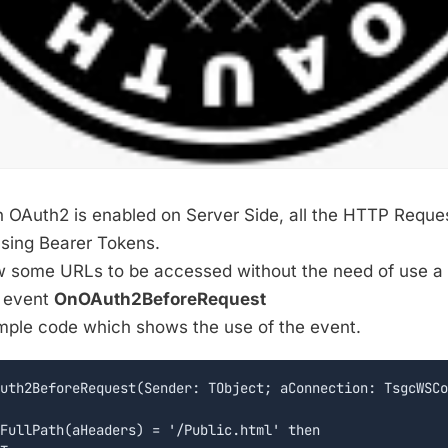
n OAuth2 is enabled on Server Side, all the HTTP Reques
using Bearer Tokens.
ow some URLs to be accessed without the need of use a
e event
OnOAuth2BeforeRequest
mple code which shows the use of the event.
uth2BeforeRequest(Sender: TObject; aConnection: TsgcWSCo
FullPath(aHeaders) = '/Public.html' then
