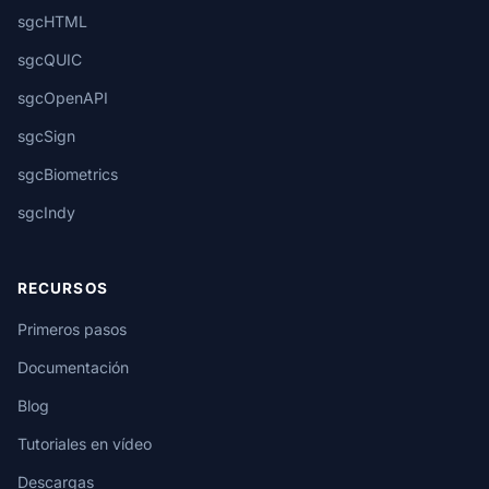
sgcHTML
sgcQUIC
sgcOpenAPI
sgcSign
sgcBiometrics
sgcIndy
RECURSOS
Primeros pasos
Documentación
Blog
Tutoriales en vídeo
Descargas