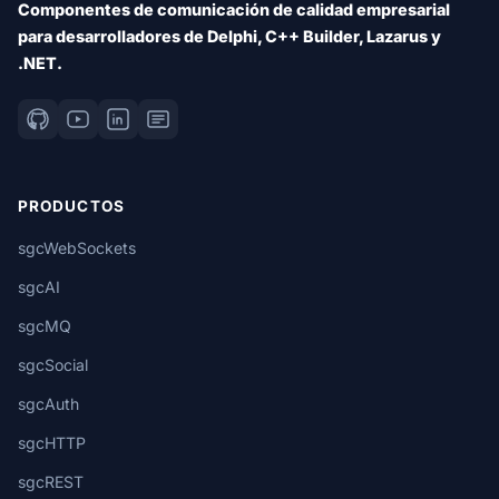
Componentes de comunicación de calidad empresarial
para desarrolladores de Delphi, C++ Builder, Lazarus y
.NET.
PRODUCTOS
sgcWebSockets
sgcAI
sgcMQ
sgcSocial
sgcAuth
sgcHTTP
sgcREST