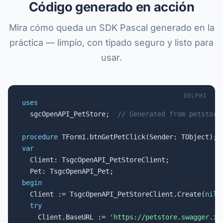
Código generado en acción
Mira cómo queda un SDK Pascal generado en la
práctica — limpio, con tipado seguro y listo para
usar.
DELPHI
uses

  sgcOpenAPI_PetStore;  
// Generated from petstore
procedure
var

  Client: TsgcOpenAPI_PetStoreClient;

begin

  Client := TsgcOpenAPI_PetStoreClient.Create(
nil
);
try
    Client.BaseURL := 
'https://petstore.swagger.io