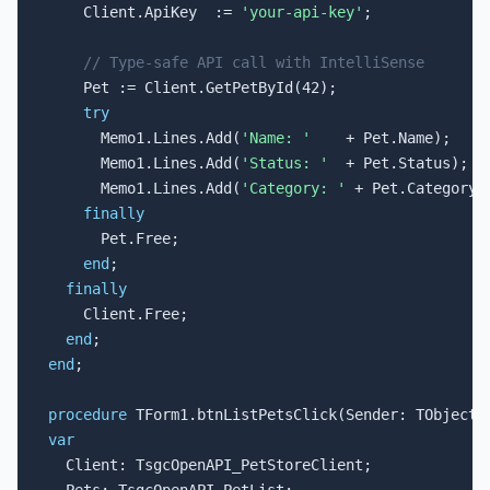
    Client.ApiKey  := 
'your-api-key'
;

// Type-safe API call with IntelliSense
    Pet := Client.GetPetById(42);

try
      Memo1.Lines.Add(
'Name: '
    + Pet.Name);

      Memo1.Lines.Add(
'Status: '
  + Pet.Status);

      Memo1.Lines.Add(
'Category: '
 + Pet.Category.N
finally
      Pet.Free;

end
;

finally
    Client.Free;

end
end
;

procedure
var

  Client: TsgcOpenAPI_PetStoreClient;
