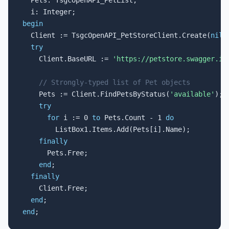
  Pets: TsgcOpenAPI_PetList;

begin

  Client := TsgcOpenAPI_PetStoreClient.Create(
nil
);
try
    Client.BaseURL := 
'https://petstore.swagger.io
// Strongly-typed list of Pet objects
    Pets := Client.FindPetsByStatus(
'available'
);

try
for
 i := 0 
to
 Pets.Count - 1 
do
        ListBox1.Items.Add(Pets[i].Name);

finally
      Pets.Free;

end
;

finally
    Client.Free;

end
end
;