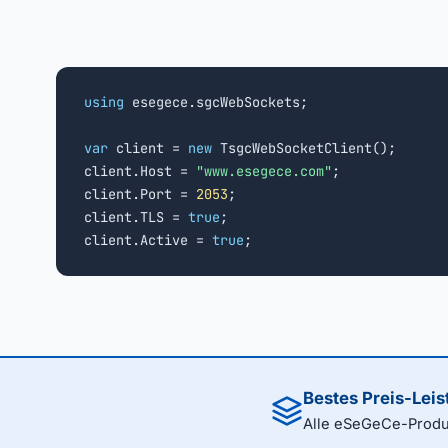
using
 esegece.sgcWebSockets;

var
 client = 
new
 TsgcWebSocketClient();

client.Host = 
"www.esegece.com"
;

client.Port = 
2053
;

client.TLS = 
true
;

client.Active = 
true
;
Bestes Preis-Leis
Alle eSeGeCe-Produk