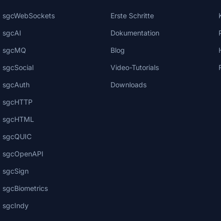
sgcWebSockets
Erste Schritte
sgcAI
Dokumentation
sgcMQ
Blog
sgcSocial
Video-Tutorials
sgcAuth
Downloads
sgcHTTP
sgcHTML
sgcQUIC
sgcOpenAPI
sgcSign
sgcBiometrics
sgcIndy