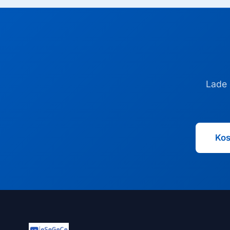
Lade 
Kos