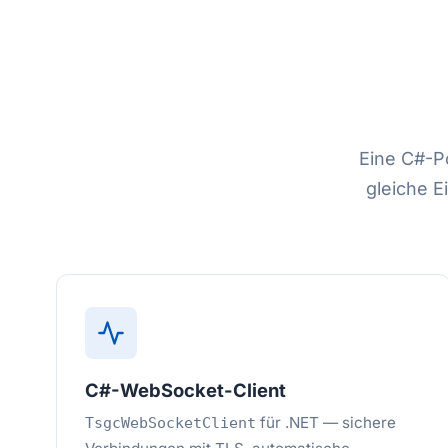
Eine C#-Po
gleiche E
C#-WebSocket-Client
für .NET — sichere
TsgcWebSocketClient